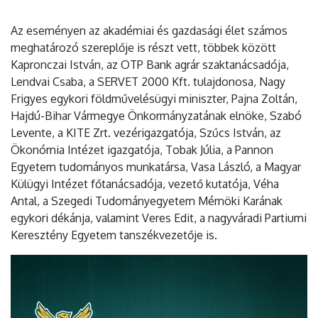
Az eseményen az akadémiai és gazdasági élet számos
meghatározó szereplője is részt vett, többek között
Kapronczai István, az OTP Bank agrár szaktanácsadója,
Lendvai Csaba, a SERVET 2000 Kft. tulajdonosa, Nagy
Frigyes egykori földművelésügyi miniszter, Pajna Zoltán,
Hajdú-Bihar Vármegye Önkormányzatának elnöke, Szabó
Levente, a KITE Zrt. vezérigazgatója, Szűcs István, az
Ökonómia Intézet igazgatója, Tobak Júlia, a Pannon
Egyetem tudományos munkatársa, Vasa László, a Magyar
Külügyi Intézet főtanácsadója, vezető kutatója, Véha
Antal, a Szegedi Tudományegyetem Mérnöki Karának
egykori dékánja, valamint Veres Edit, a nagyváradi Partiumi
Keresztény Egyetem tanszékvezetője is.