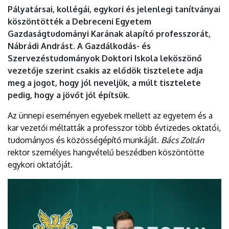
Pályatársai, kollégái, egykori és jelenlegi tanítványai
köszöntötték a Debreceni Egyetem
Gazdaságtudományi Karának alapító professzorát,
Nábrádi Andrást. A Gazdálkodás- és
Szervezéstudományok Doktori Iskola leköszönő
vezetője szerint csakis az elődök tisztelete adja
meg a jogot, hogy jól neveljük, a múlt tisztelete
pedig, hogy a jövőt jól építsük.
Az ünnepi eseményen egyebek mellett az egyetem és a
kar vezetői méltatták a professzor több évtizedes oktatói,
tudományos és közösségépítő munkáját.
Bács Zoltán
rektor személyes hangvételű beszédben köszöntötte
egykori oktatóját.