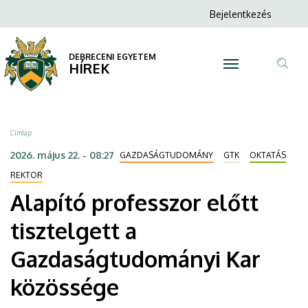
Alapító
Ugrás
Anonim
Bejelentkezés
a
N
Felhasználói
professzor
tartalomra
fiók
DEBRECENI EGYETEM
előtt
HÍREK
menüje
Tar
tisztelgett
ker
a
Morzsa
Címlap
Gazdaságtudományi
2026. május 22. - 08:27
GAZDASÁGTUDOMÁNY
GTK
OKTATÁS
Kar
REKTOR
Alapító professzor előtt
közössége
tisztelgett a
|
Gazdaságtudományi Kar
DEBRECENI
közössége
EGYETEM