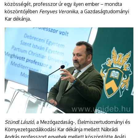
közösségét, professzor úr egy ilyen ember – mondta
köszöntőjében
Fenyves Veronika
, a Gazdaságtudományi
Kar dékánja.
Stündl László
, a Mezőgazdaság-, Élelmiszertudományi és
Környezetgazdálkodási Kar dékánja mellett Nábrádi
András professzort egyebek mellett köszöntötte Apáti