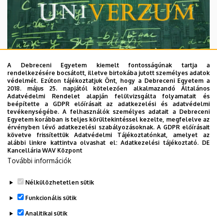
A Debreceni Egyetem kiemelt fontosságúnak tartja a
rendelkezésére bocsátott, illetve birtokába jutott személyes adatok
védelmét. Ezúton tájékoztatjuk Önt, hogy a Debreceni Egyetem a
2018. május 25. napjától kötelezően alkalmazandó Általános
Adatvédelmi Rendelet alapján felülvizsgálta folyamatait és
2026. augusztus 7.
beépítette a GDPR előírásait az adatkezelési és adatvédelmi
Univerzum: A Debreceni Egyetem
tevékenységébe. A felhasználók személyes adatait a Debreceni
Egyetem korábban is teljes körültekintéssel kezelte, megfelelve az
titkos receptjei
érvényben lévő adatkezelési szabályozásoknak. A GDPR előírásait
követve frissítettük Adatvédelmi Tájékoztatónkat, amelyet az
alábbi linkre kattintva olvashat el:
Adatkezelési tájékoztató.
DE
KUTATÁS
TUDOMÁNY
Kancellária WAV Központ
További információk
Nélkülözhetetlen sütik
Funkcionális sütik
Analitikai sütik