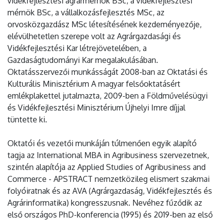
vidékfejlesztési agrármérnök BSc, a vidékfejlesztési
mérnök BSc, a vállalkozásfejlesztés MSc, az
orvosközgazdász MSc létesítésének kezdeményezője,
elévülhetetlen szerepe volt az Agrárgazdasági és
Vidékfejlesztési Kar létrejövetelében, a
Gazdaságtudományi Kar megalakulásában.
Oktatásszervezői munkásságát 2008-ban az Oktatási és
Kulturális Minisztérium A magyar felsőoktatásért
emlékplakettel jutalmazta, 2009-ben a Földművelésügyi
és Vidékfejlesztési Minisztérium Újhelyi Imre díjjal
tüntette ki.
Oktatói és vezetői munkáján túlmenően egyik alapító
tagja az International MBA in Agribusiness szervezetnek,
szintén alapítója az Applied Studies of Agribusiness and
Commerce - APSTRACT nemzetközileg elismert szakmai
folyóiratnak és az AVA (Agrárgazdaság, Vidékfejlesztés és
Agrárinformatika) kongresszusnak. Nevéhez fűződik az
első országos PhD-konferencia (1995) és 2019-ben az első