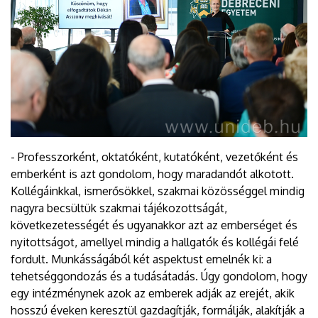
- Professzorként, oktatóként, kutatóként, vezetőként és
emberként is azt gondolom, hogy maradandót alkotott.
Kollégáinkkal, ismerősökkel, szakmai közösséggel mindig
nagyra becsültük szakmai tájékozottságát,
következetességét és ugyanakkor azt az emberséget és
nyitottságot, amellyel mindig a hallgatók és kollégái felé
fordult. Munkásságából két aspektust emelnék ki: a
tehetséggondozás és a tudásátadás. Úgy gondolom, hogy
egy intézménynek azok az emberek adják az erejét, akik
hosszú éveken keresztül gazdagítják, formálják, alakítják a