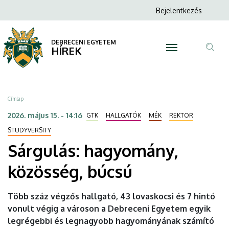
Sárgulás:
Ugrás
Anonim
Bejelentkezés
a
N
Felhasználói
hagyomány,
tartalomra
fiók
DEBRECENI EGYETEM
közösség,
HÍREK
menüje
Tar
búcsú
ker
|
Morzsa
Címlap
DEBRECENI
2026. május 15. - 14:16
GTK
HALLGATÓK
MÉK
REKTOR
EGYETEM
STUDYVERSITY
Sárgulás: hagyomány,
közösség, búcsú
Több száz végzős hallgató, 43 lovaskocsi és 7 hintó
vonult végig a városon a Debreceni Egyetem egyik
legrégebbi és legnagyobb hagyományának számító