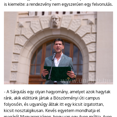
is kiemelte: a rendezvény nem egyszerűen egy felvonulás.
- A Sárgulás egy olyan hagyomány, amelyet azok hagytak
ránk, akik előttünk jártak a Böszörményi úti campus
folyosóin, és ugyanúgy álltak itt egy kicsit izgatottan,
kicsit nosztalgikusan. Kevés egyetem mondhatja el
magáról Magyarországon, hogy van egy ilyen múltja, ilyen