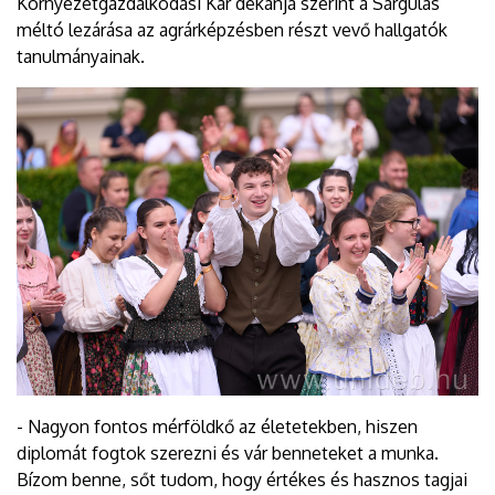
Környezetgazdálkodási Kar dékánja szerint a Sárgulás
méltó lezárása az agrárképzésben részt vevő hallgatók
tanulmányainak.
- Nagyon fontos mérföldkő az életetekben, hiszen
diplomát fogtok szerezni és vár benneteket a munka.
Bízom benne, sőt tudom, hogy értékes és hasznos tagjai