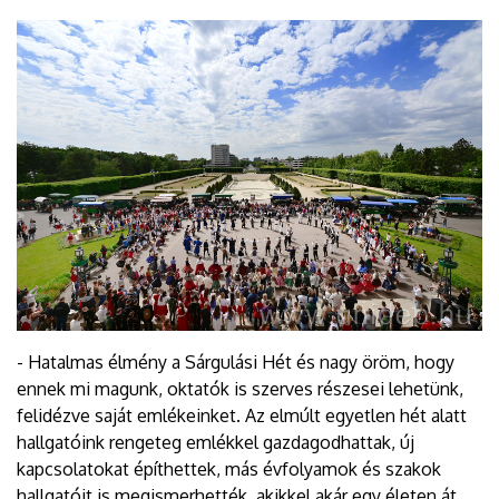
- Hatalmas élmény a Sárgulási Hét és nagy öröm, hogy
ennek mi magunk, oktatók is szerves részesei lehetünk,
felidézve saját emlékeinket. Az elmúlt egyetlen hét alatt
hallgatóink rengeteg emlékkel gazdagodhattak, új
kapcsolatokat építhettek, más évfolyamok és szakok
hallgatóit is megismerhették, akikkel akár egy életen át