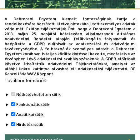
A Debreceni Egyetem kiemelt fontosságúnak tartja a
rendelkezésére bocsátott, illetve birtokába jutott személyes adatok
védelmét. Ezúton tájékoztatjuk Önt, hogy a Debreceni Egyetem a
2018. május 25. napjától kötelezően alkalmazandó Általános
Adatvédelmi Rendelet alapján felülvizsgálta folyamatait és
2026. augusztus 7.
beépítette a GDPR előírásait az adatkezelési és adatvédelmi
Univerzum: A Debreceni Egyetem
tevékenységébe. A felhasználók személyes adatait a Debreceni
Egyetem korábban is teljes körültekintéssel kezelte, megfelelve az
titkos receptjei
érvényben lévő adatkezelési szabályozásoknak. A GDPR előírásait
követve frissítettük Adatvédelmi Tájékoztatónkat, amelyet az
alábbi linkre kattintva olvashat el:
Adatkezelési tájékoztató.
DE
KUTATÁS
TUDOMÁNY
Kancellária WAV Központ
További információk
Nélkülözhetetlen sütik
Funkcionális sütik
Analitikai sütik
Hirdetési sütik