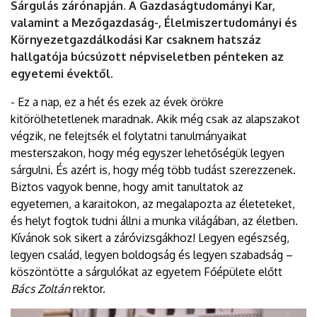
Sárgulás zárónapján. A Gazdaságtudományi Kar,
valamint a Mezőgazdaság-, Élelmiszertudományi és
Környezetgazdálkodási Kar csaknem hatszáz
hallgatója búcsúzott népviseletben pénteken az
egyetemi évektől.
- Ez a nap, ez a hét és ezek az évek örökre
kitörölhetetlenek maradnak. Akik még csak az alapszakot
végzik, ne felejtsék el folytatni tanulmányaikat
mesterszakon, hogy még egyszer lehetőségük legyen
sárgulni. És azért is, hogy még több tudást szerezzenek.
Biztos vagyok benne, hogy amit tanultatok az
egyetemen, a karaitokon, az megalapozta az életeteket,
és helyt fogtok tudni állni a munka világában, az életben.
Kívánok sok sikert a záróvizsgákhoz! Legyen egészség,
legyen család, legyen boldogság és legyen szabadság –
köszöntötte a sárgulókat az egyetem Főépülete előtt
Bács Zoltán
rektor.