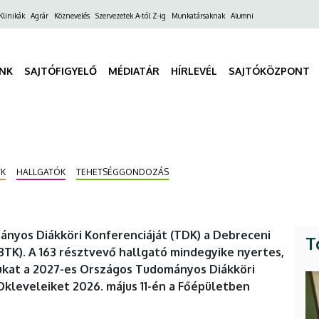
ő
Klinikák
Agrár
Köznevelés
Szervezetek A-tól Z-ig
Munkatársaknak
Alumni
gáció
INK
SAJTÓFIGYELŐ
MÉDIATÁR
HÍRLEVÉL
SAJTÓKÖZPONT
TK
HALLGATÓK
TEHETSÉGGONDOZÁS
yos Diákköri Konferenciáját (TDK) a Debreceni
T
TK). A 163 résztvevő hallgató mindegyike nyertes,
gukat a 2027-es Országos Tudományos Diákköri
kleveleiket 2026. május 11-én a Főépületben