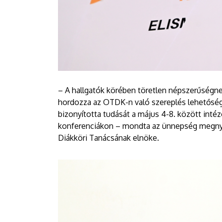
– A hallgatók körében töretlen népszerűségn
hordozza az OTDK-n való szereplés lehetőségét
bizonyította tudását a május 4-8. között inté
konferenciákon – mondta az ünnepség megny
Diákköri Tanácsának elnöke.