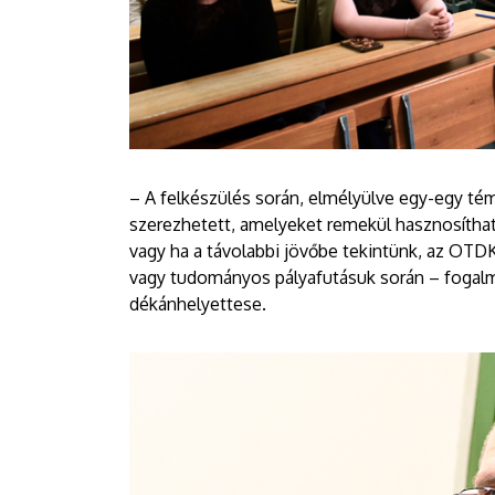
– A felkészülés során, elmélyülve egy-egy té
szerezhetett, amelyeket remekül hasznosíthat
vagy ha a távolabbi jövőbe tekintünk, az OTD
vagy tudományos pályafutásuk során – foga
dékánhelyettese.