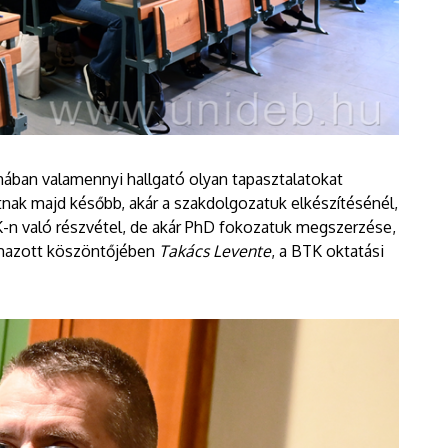
mában valamennyi hallgató olyan tapasztalatokat
nak majd később, akár a szakdolgozatuk elkészítésénél,
K-n való részvétel, de akár PhD fokozatuk megszerzése,
lmazott köszöntőjében
Takács Levente
, a BTK oktatási