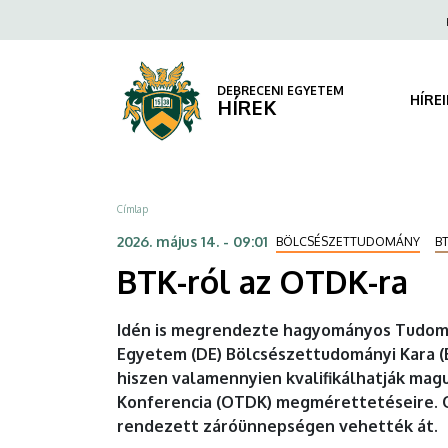
BTK-
Ugrás
Fels
a
navi
ról
tartalomra
az
DEBRECENI EGYETEM
HÍRE
HÍREK
OTDK-
ra
Morzsa
Címlap
|
2026. május 14. - 09:01
BÖLCSÉSZETTUDOMÁNY
B
DEBRECENI
BTK-ról az OTDK-ra
EGYETEM
Idén is megrendezte hagyományos Tudomán
Egyetem (DE) Bölcsészettudományi Kara (B
hiszen valamennyien kvalifikálhatják ma
Konferencia (OTDK) megmérettetéseire. O
rendezett záróünnepségen vehették át.