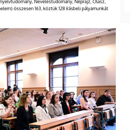
 nyelvtudomány, Neveléstudomány, Néprajz, Olasz,
nelem) összesen 163, köztük 128 írásbeli pályamunkát