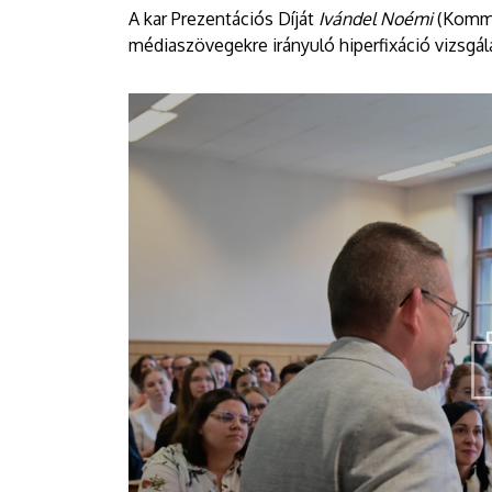
A kar Prezentációs Díját
Ivándel Noémi
(Kommu
médiaszövegekre irányuló hiperfixáció vizsgál