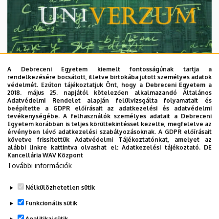
A Debreceni Egyetem kiemelt fontosságúnak tartja a
rendelkezésére bocsátott, illetve birtokába jutott személyes adatok
védelmét. Ezúton tájékoztatjuk Önt, hogy a Debreceni Egyetem a
2018. május 25. napjától kötelezően alkalmazandó Általános
Adatvédelmi Rendelet alapján felülvizsgálta folyamatait és
2026. augusztus 7.
beépítette a GDPR előírásait az adatkezelési és adatvédelmi
Univerzum: A Debreceni Egyetem
tevékenységébe. A felhasználók személyes adatait a Debreceni
Egyetem korábban is teljes körültekintéssel kezelte, megfelelve az
titkos receptjei
érvényben lévő adatkezelési szabályozásoknak. A GDPR előírásait
követve frissítettük Adatvédelmi Tájékoztatónkat, amelyet az
alábbi linkre kattintva olvashat el:
Adatkezelési tájékoztató.
DE
KUTATÁS
TUDOMÁNY
Kancellária WAV Központ
További információk
Nélkülözhetetlen sütik
Funkcionális sütik
Analitikai sütik