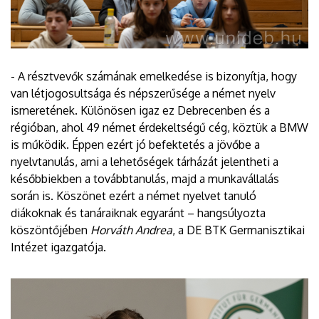
- A résztvevők számának emelkedése is bizonyítja, hogy
van létjogosultsága és népszerűsége a német nyelv
ismeretének. Különösen igaz ez Debrecenben és a
régióban, ahol 49 német érdekeltségű cég, köztük a BMW
is működik. Éppen ezért jó befektetés a jövőbe a
nyelvtanulás, ami a lehetőségek tárházát jelentheti a
későbbiekben a továbbtanulás, majd a munkavállalás
során is. Köszönet ezért a német nyelvet tanuló
diákoknak és tanáraiknak egyaránt – hangsúlyozta
köszöntőjében
Horváth Andrea
, a DE BTK Germanisztikai
Intézet igazgatója.