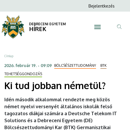
Ki
Ugrás
Anonim
Bejelentkezés
a
N
Felhasználói
tud
tartalomra
fiók
DEBRECENI EGYETEM
jobban
HÍREK
menüje
Tar
németül?
ker
|
Morzsa
Címlap
DEBRECENI
2026. február 19. - 09:09
BÖLCSÉSZETTUDOMÁNY
BTK
EGYETEM
TEHETSÉGGONDOZÁS
Ki tud jobban németül?
Idén második alkalommal rendezte meg közös
német nyelvi versenyét általános iskolák felső
tagozatos diákjai számára a Deutsche Telekom IT
Solutions és a Debreceni Egyetem (DE)
Bölcsészettudományi Kar (BTK) Germanisztikai