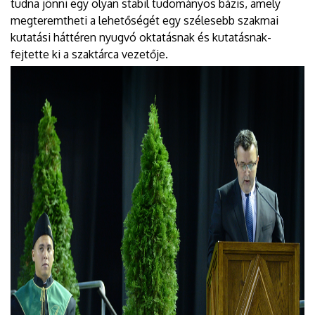
tudna jönni egy olyan stabil tudományos bázis, amely
megteremtheti a lehetőségét egy szélesebb szakmai
kutatási háttéren nyugvó oktatásnak és kutatásnak-
fejtette ki a szaktárca vezetője.