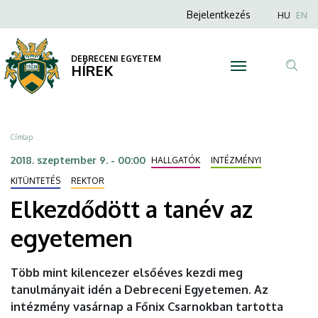
Elkezdődött
Ugrás
Anonim
Nyel
Bejelentkezés
HU
EN
a
Felhasználói
a
tartalomra
fiók
DEBRECENI EGYETEM
tanév
HÍREK
menüje
Tar
az
ker
egyetemen
Morzsa
Címlap
|
2018. szeptember 9. - 00:00
HALLGATÓK
INTÉZMÉNYI
DEBRECENI
KITÜNTETÉS
REKTOR
Elkezdődött a tanév az
EGYETEM
egyetemen
Több mint kilencezer elsőéves kezdi meg
tanulmányait idén a Debreceni Egyetemen. Az
intézmény vasárnap a Főnix Csarnokban tartotta