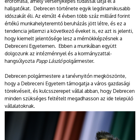
erőforrása, amely versenyképes tudással látja el a
hallgatókat. Debrecen története egyik legdinamikusabb
időszakát éli. Az elmúlt 4 évben több száz milliárd forint
értékű munkahelyteremtő beruházás jött létre, és ez a
tendencia jellemzi a következő éveket is, ez azt is jelenti,
hogy kiemelt jelentősége lesz a mérnökképzésnek a
Debreceni Egyetemen. Ebben a munkában együtt
dolgozunk az intézménnyel és a kormányzattal-
hangsúlyozta
Papp László
polgármester.
Debrecen polgármestere a tanévnyitón megköszönte,
hogy a Debreceni Egyetem támogatja a város gazdasági
törekvéseit, és kulcsszerepet vállal abban, hogy Debrecen
minden szükséges feltételt megadhasson az ide települő
vállalatoknak.