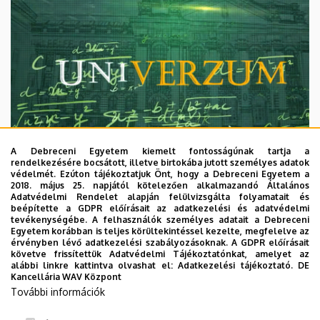
A Debreceni Egyetem kiemelt fontosságúnak tartja a
rendelkezésére bocsátott, illetve birtokába jutott személyes adatok
védelmét. Ezúton tájékoztatjuk Önt, hogy a Debreceni Egyetem a
2018. május 25. napjától kötelezően alkalmazandó Általános
Adatvédelmi Rendelet alapján felülvizsgálta folyamatait és
2026. augusztus 7.
beépítette a GDPR előírásait az adatkezelési és adatvédelmi
Univerzum: A Debreceni Egyetem
tevékenységébe. A felhasználók személyes adatait a Debreceni
Egyetem korábban is teljes körültekintéssel kezelte, megfelelve az
titkos receptjei
érvényben lévő adatkezelési szabályozásoknak. A GDPR előírásait
követve frissítettük Adatvédelmi Tájékoztatónkat, amelyet az
alábbi linkre kattintva olvashat el:
Adatkezelési tájékoztató.
DE
KUTATÁS
TUDOMÁNY
Kancellária WAV Központ
További információk