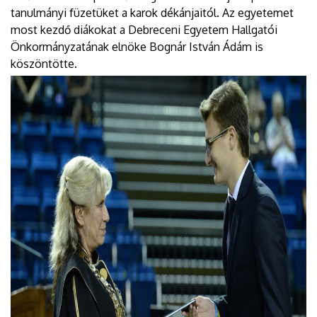
tanulmányi füzetüket a karok dékánjaitól. Az egyetemet
most kezdő diákokat a Debreceni Egyetem Hallgatói
Önkormányzatának elnöke Bognár István Ádám is
köszöntötte.