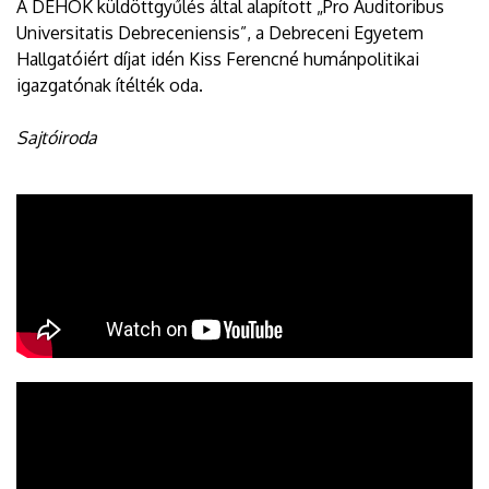
A DEHÖK küldöttgyűlés által alapított „Pro Auditoribus
Universitatis Debreceniensis”, a Debreceni Egyetem
Hallgatóiért díjat idén Kiss Ferencné humánpolitikai
igazgatónak ítélték oda.
Sajtóiroda