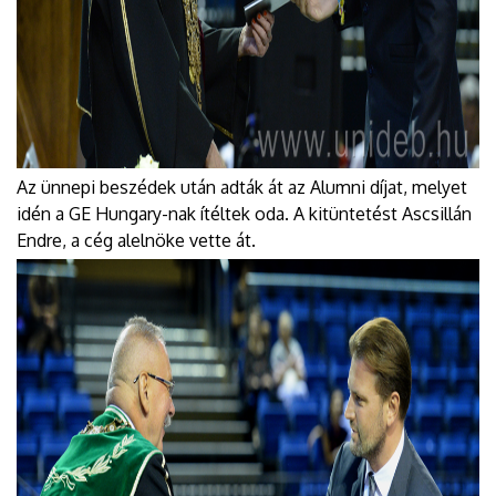
Az ünnepi beszédek után adták át az Alumni díjat, melyet
idén a GE Hungary-nak ítéltek oda. A kitüntetést Ascsillán
Endre, a cég alelnöke vette át.