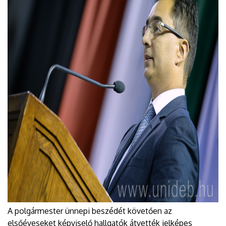
A polgármester ünnepi beszédét követően az
elsőéveseket képviselő hallgatók átvették jelképes