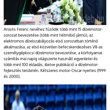
Anisits Ferenc nevéhez fűződik több mint 15 dízelmotor-
sorozat bevezetése (több mint hétmillió jármű), az
elektromos dízelszabályozás első sorozatban történő
alkalmazása, az első közvetlen befecskendezéses V8-as
személygépkocsi dízelmotor bevezetése, a körfolyamat
számítás mai napig világszerte használt egyenletei és
több mint 100 előadás, illetve publikáció a dízelmotor-
fejlesztés területén. Kétszeres motor-Oscar nyertes (1999
és 2000).