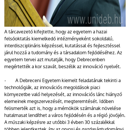
A tárcavezető kifejtette, hogy az egyetem a hazai
felsőoktatás kiemelkedő intézményeként sokoldalú,
interdiszciplináris képzéssel, kutatással és fejlesztéssel
járul hozzá a tudomány és a társadalom fejlődéséhez. Az
egyetem tervei azt mutatják, hogy Debrecenben
megértették a kor szavát, beszélik az innováció nyelvét.
- A Debreceni Egyetem kiemelt feladatának tekinti a
technológiák, az innovációs megoldások piaci
környezetbe való helyezését, az innovációs lánc hiányzó
elemeinek megszervezését, megteremtését. Időben
felismerték azt is, hogy a mérnökök számának növelése
hatalmasat lendíthet a város fejlődésén és a régió jövőjén.
A műszaki képzésre az utóbbi 3 évben 30 százalékkal
többen jelentkeztek, így az orvosi és gazdaságtudományi