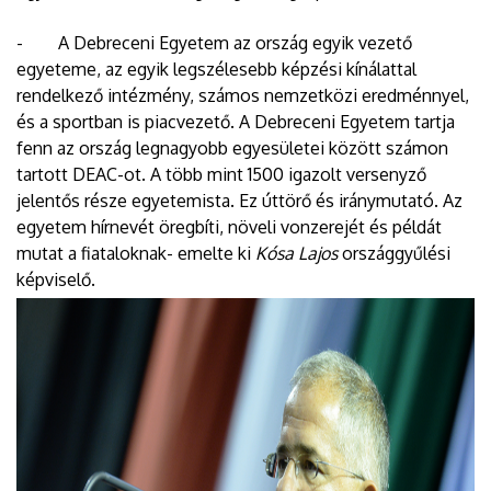
- A Debreceni Egyetem az ország egyik vezető
egyeteme, az egyik legszélesebb képzési kínálattal
rendelkező intézmény, számos nemzetközi eredménnyel,
és a sportban is piacvezető. A Debreceni Egyetem tartja
fenn az ország legnagyobb egyesületei között számon
tartott DEAC-ot. A több mint 1500 igazolt versenyző
jelentős része egyetemista. Ez úttörő és iránymutató. Az
egyetem hírnevét öregbíti, növeli vonzerejét és példát
mutat a fiataloknak- emelte ki
Kósa Lajos
országgyűlési
képviselő.