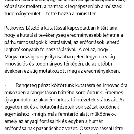
képzések mellett, a harmadik legnépszerűbb a műszaki
tudományterület – tette hozzá a miniszter.
Palkovics László a kutatással kapcsolatban kitért arra,
hogy a kutatási tevékenység eredményesebb lehetne a
párhuzamosságok kiiktatásával, az erőforrások lehető
leghatékonyabb felhasználásával. A cél az, hogy
Magyarország hangsúlyosabban jelen legyen a világ
innovációs és tudományos térképén, de az utóbbi
években ez alig mutatkozott meg az eredményekben.
- Rengeteg pénzt költöttünk kutatásra és innovációra,
miközben a ranglistákon hátrébb sorolódtunk. Érdemes
újragondolni az akadémiai kutatóintézetek státuszát. Az
egyetemek és a kutatóintézetek sok szállal kötődnek
egymáshoz, -mégis más fenntartó alatt működnek-,
amely az anyagi forrásaink és egyben a humán
erőforrásainak pazarlásához vezet. Összevonással létre