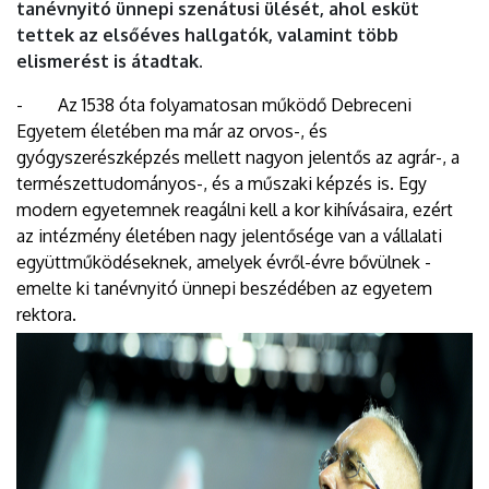
tanévnyitó ünnepi szenátusi ülését, ahol esküt
tettek az elsőéves hallgatók, valamint több
elismerést is átadtak.
- Az 1538 óta folyamatosan működő Debreceni
Egyetem életében ma már az orvos-, és
gyógyszerészképzés mellett nagyon jelentős az agrár-, a
természettudományos-, és a műszaki képzés is. Egy
modern egyetemnek reagálni kell a kor kihívásaira, ezért
az intézmény életében nagy jelentősége van a vállalati
együttműködéseknek, amelyek évről-évre bővülnek -
emelte ki tanévnyitó ünnepi beszédében az egyetem
rektora.