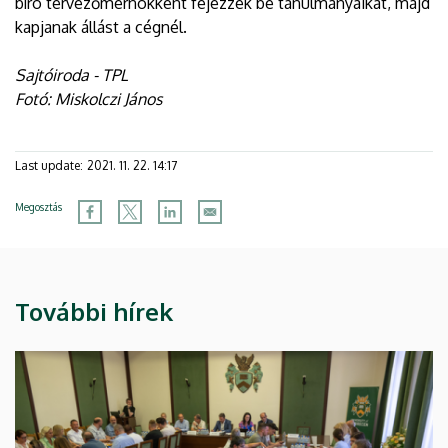
bíró tervezőmérnökként fejezzék be tanulmányaikat, majd
kapjanak állást a cégnél.
Sajtóiroda - TPL
Fotó: Miskolczi János
Last update:
2021. 11. 22. 14:17
Megosztás
További hírek