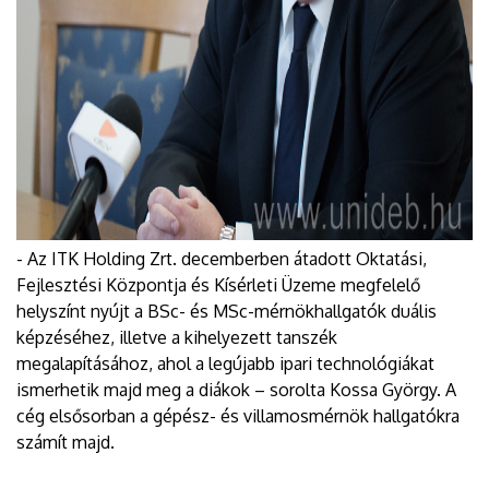
- Az ITK Holding Zrt. decemberben átadott Oktatási,
Fejlesztési Központja és Kísérleti Üzeme megfelelő
helyszínt nyújt a BSc- és MSc-mérnökhallgatók duális
képzéséhez, illetve a kihelyezett tanszék
megalapításához, ahol a legújabb ipari technológiákat
ismerhetik majd meg a diákok – sorolta Kossa György. A
cég elsősorban a gépész- és villamosmérnök hallgatókra
számít majd.