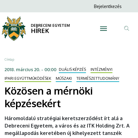
Közösen
Ugrás
Anonim
Bejelentkezés
a
N
Felhasználói
a
tartalomra
fiók
DEBRECENI EGYETEM
mérnöki
HÍREK
menüje
Tar
képzésekért
ker
|
Morzsa
Címlap
DEBRECENI
2018. március 20. - 00:00
DUÁLIS KÉPZÉS
INTÉZMÉNYI
EGYETEM
IPARI EGYÜTTMŰKÖDÉSEK
MŰSZAKI
TERMÉSZETTUDOMÁNY
Közösen a mérnöki
képzésekért
Háromoldalú stratégiai keretszerződést írt alá a
Debreceni Egyetem, a város és az ITK Holding Zrt. A
megállapodás keretében új kihelyezett tanszék