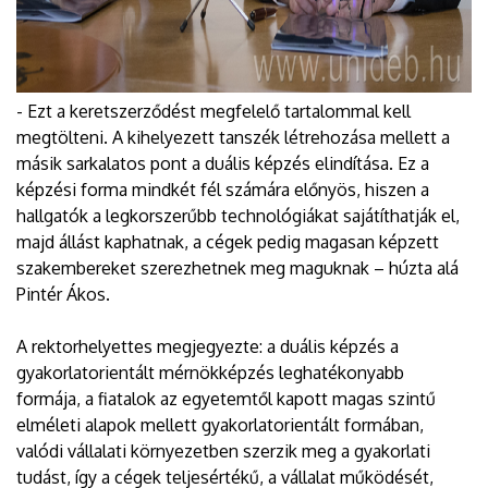
- Ezt a keretszerződést megfelelő tartalommal kell
megtölteni. A kihelyezett tanszék létrehozása mellett a
másik sarkalatos pont a duális képzés elindítása. Ez a
képzési forma mindkét fél számára előnyös, hiszen a
hallgatók a legkorszerűbb technológiákat sajátíthatják el,
majd állást kaphatnak, a cégek pedig magasan képzett
szakembereket szerezhetnek meg maguknak – húzta alá
Pintér Ákos.
A rektorhelyettes megjegyezte: a duális képzés a
gyakorlatorientált mérnökképzés leghatékonyabb
formája, a fiatalok az egyetemtől kapott magas szintű
elméleti alapok mellett gyakorlatorientált formában,
valódi vállalati környezetben szerzik meg a gyakorlati
tudást, így a cégek teljesértékű, a vállalat működését,