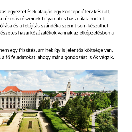
sszas egyeztetések alapján egy koncepcióterv készült,
a tér más részeinek folyamatos használata mellett
őírása és a felújítás szándéka szerint sem készülhet
rmészetes hazai kőzúzalékok vannak az elképzelésben a
nem egy frissítés, aminek így is jelentős költsége van,
 a fő feladatokat, ahogy már a gondozást is ők végzik.