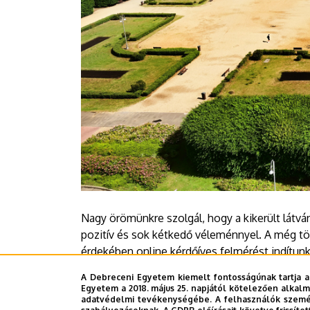
Nagy örömünkre szolgál, hogy a kikerült látvá
pozitív és sok kétkedő véleménnyel. A még töb
érdekében online kérdőíves felmérést indítunk,
fejezze ki véleményét, hogy azokat figyelemb
A Debreceni Egyetem kiemelt fontosságúnak tartja a
Egyetem a 2018. május 25. napjától kötelezően alkalm
Az online kérdőív
ide kattintva
érhető el.
adatvédelmi tevékenységébe. A felhasználók személ