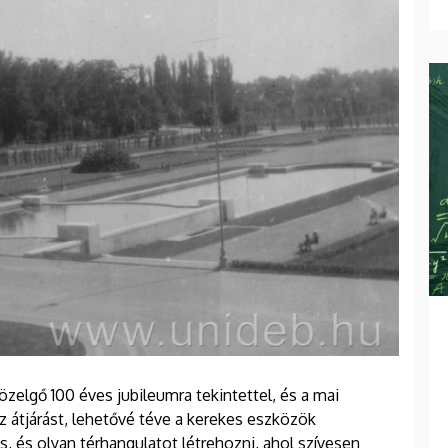
közelgő 100 éves jubileumra tekintettel, és a mai
z átjárást, lehetővé téve a kerekes eszközök
s, és olyan térhangulatot létrehozni, ahol szívesen