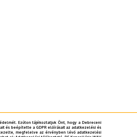
édelmét. Ezúton tájékoztatjuk Önt, hogy a Debreceni
it és beépítette a GDPR előírásait az adatkezelési és
kezelte, megfelelve az érvényben lévő adatkezelési