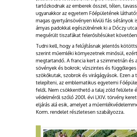
tartózkodnak az emberek ősszel, télen, tavassz
ugyanakkor az egyetem Főépületének láthatós
magas gyertyánsövényen kívüli fás sétányok i
árnyas padokkal egészülnének ki a Dóczy utca 
megsérült tiszafákat felerősítésüket követően
Tudni kell, hogy a felújításnak jelentős kötö
szerint műemléki környezetnek minősül, ezért vé
megtartandó. A francia kert a szimmetrián és a
sövények és bokrok; vízszintes és függőleges 
szökőkutak, szobrok és virágágyások. Ezen a t
telepíteni, az emblematikus egyetemi Főépület 
felől. Nem csökkenthető a talaj zöld felülete 
védelméről szóló 2001. évi LXIV. törvény keret
eljárás alá esik, amelyet a műemlékvédelemme
Korm. rendelet részletesen szabályozza.