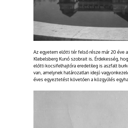
Az egyetem előtti tér felső része már 20 éve a
Klebelsberg Kunó szobrait is. Érdekesség, hog
előtti kocsifelhajtóra eredetileg is aszfalt bur
van, amelynek határozatlan idejű vagyonkeze
éves egyeztetést követően a közgyűlés egyha