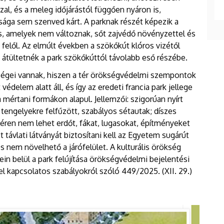
al, és a meleg időjárástól függően nyáron is,
ága sem szenved kárt. A parknak részét képezik a
s, amelyek nem változnak, sőt zajvédő növényzettel és
felől. Az elmúlt években a szökőkút klóros vizétől
 átültetnék a park szökőkúttól távolabb eső részébe.
ttségei vannak, hiszen a tér örökségvédelmi szempontok
delem alatt áll, és így az eredeti francia park jellege
 mértani formákon alapul. Jellemzői: szigorúan nyírt
tengelyekre felfűzött, szabályos sétautak; díszes
éren nem lehet erdőt, fákat, lugasokat, építményeket
távlati látványát biztosítani kell az Egyetem sugárút
és nem növelhető a járófelület. A kulturális örökség
ein belül a park felújítása örökségvédelmi bejelentési
l kapcsolatos szabályokról szóló 449/2025. (XII. 29.)