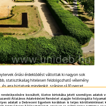
nytervek óriási érdeklődést váltottak ki nagyon sok
b, statisztikailag hitelesen feldolgozható vélemény
 és arra biztatunk mindenkit, szánjon rá 10 percet,
e lehessen venni a véglegesítés során.
 rendelkezésére bocsátott, illetve birtokába jutott személyes adatok v
azandó Általános Adatvédelmi Rendelet alapján felülvizsgálta folyamata
yes adatait a Debreceni Egyetem korábban is teljes körültekintéssel 