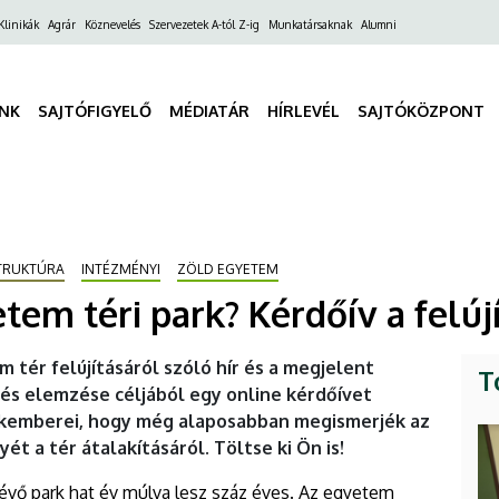
ő
Klinikák
Agrár
Köznevelés
Szervezetek A-tól Z-ig
Munkatársaknak
Alumni
gáció
INK
SAJTÓFIGYELŐ
MÉDIATÁR
HÍRLEVÉL
SAJTÓKÖZPONT
TRUKTÚRA
INTÉZMÉNYI
ZÖLD EGYETEM
em téri park? Kérdőív a felúj
 tér felújításáról szóló hír és a megjelent
T
 és elemzése céljából egy online kérdőívet
akemberei, hogy még alaposabban megismerjék az
t a tér átalakításáról. Töltse ki Ön is!
évő park hat év múlva lesz száz éves. Az egyetem