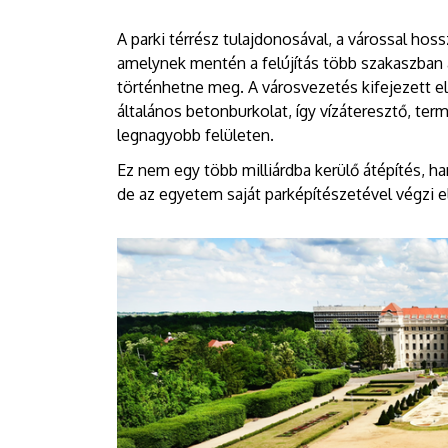
A parki térrész tulajdonosával, a várossal ho
amelynek mentén a felújítás több szakaszban 
történhetne meg. A városvezetés kifejezett el
általános betonburkolat, így vízáteresztő, te
legnagyobb felületen.
Ez nem egy több milliárdba kerülő átépítés, ha
de az egyetem saját parképítészetével végzi el