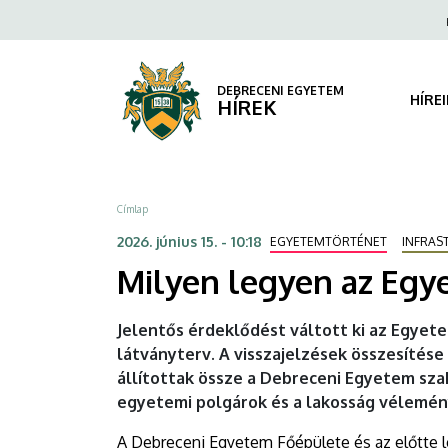
Milyen
Ugrás
Fels
a
navi
legyen
tartalomra
az
DEBRECENI EGYETEM
HÍRE
HÍREK
Egyetem
téri
Morzsa
Címlap
park?
2026. június 15. - 10:18
EGYETEMTÖRTÉNET
INFRAS
Kérdőív
Milyen legyen az Egyet
a
Jelentős érdeklődést váltott ki az Egyetem
felújításról
látványterv. A visszajelzések összesítése
állítottak össze a Debreceni Egyetem sz
|
egyetemi polgárok és a lakosság véleményé
DEBRECENI
A Debreceni Egyetem Főépülete és az előtte l