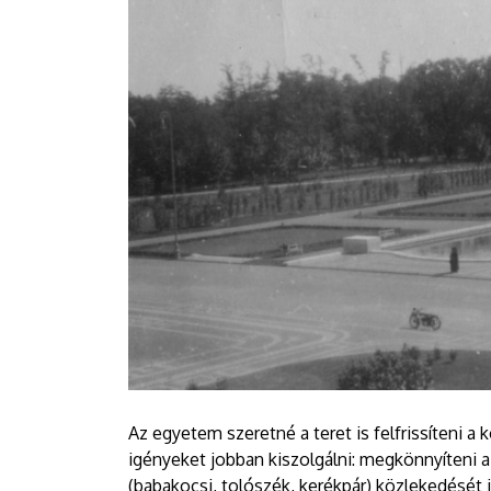
Az egyetem szeretné a teret is felfrissíteni a 
igényeket jobban kiszolgálni: megkönnyíteni a
(babakocsi, tolószék, kerékpár) közlekedését i