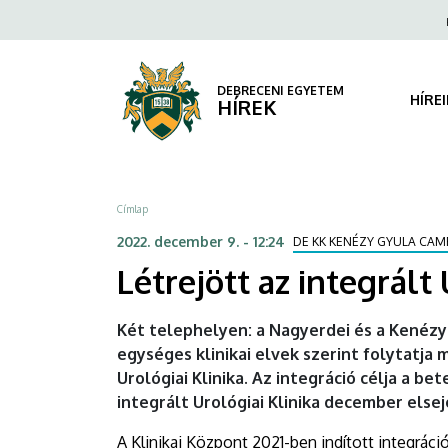
Létrejött
Ugrás
Fels
a
navi
az
tartalomra
integrált
DEBRECENI EGYETEM
HÍRE
HÍREK
Urológiai
Klinika
Morzsa
Címlap
|
2022. december 9. - 12:24
DE KK KENÉZY GYULA CAM
DEBRECENI
Létrejött az integrált 
EGYETEM
Két telephelyen: a Nagyerdei és a Kenézy
egységes klinikai elvek szerint folytatj
Urológiai Klinika. Az integráció célja a b
integrált Urológiai Klinika december els
A Klinikai Központ 2021-ben indított integrác