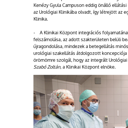
Kenézy Gyula Campuson eddig önálló ellátási
az Urológiai Klinikába olvadt, így létrejött az
Klinika.
- A Klinikai Központ integrációs folyamatána
felszámolása, az adott szakterületen belüli b
újragondolása, mindezek a betegellátás minős
urológiai szakellátás átdolgozott koncepciója 
örömömre szolgál, hogy az integrált Urológiai 
Szabó Zoltán
, a Klinikai Központ elnöke.