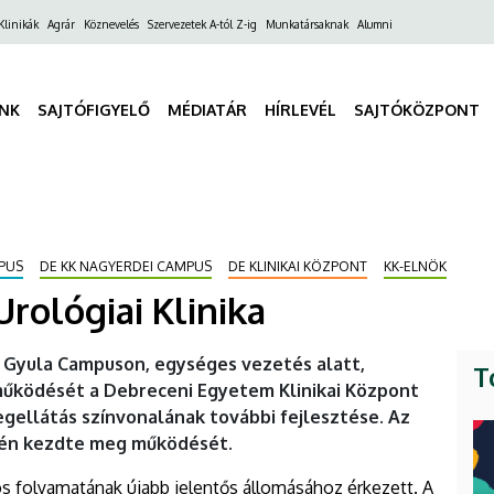
ő
Klinikák
Agrár
Köznevelés
Szervezetek A-tól Z-ig
Munkatársaknak
Alumni
gáció
INK
SAJTÓFIGYELŐ
MÉDIATÁR
HÍRLEVÉL
SAJTÓKÖZPONT
PUS
DE KK NAGYERDEI CAMPUS
DE KLINIKAI KÖZPONT
KK-ELNÖK
Urológiai Klinika
 Gyula Campuson, egységes vezetés alatt,
T
a működését a Debreceni Egyetem Klinikai Központ
etegellátás színvonalának további fejlesztése. Az
ején kezdte meg működését.
iós folyamatának újabb jelentős állomásához érkezett. A