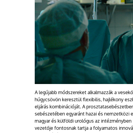
A legújabb módszereket alkalmazzák a vesekős
húgycsövön keresztül flexibilis, hajlékony esz
eljárás kombinációját. A prosztatasebészetben,
sebészetében egyaránt hazai és nemzetközi el
magyar és külföldi urológus az intézményben sa
vezetője fontosnak tartja a folyamatos innovác