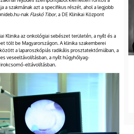
akmai fejlődés szempontjából kiemelten fontos a
ja a szakmának azt a specifikus részét, ahol a legjobb
.unideb.hu-nak
Flaskó Tibor
, a DE Klinikai Központ
 Klinika az onkológiai sebészet területén, a nyílt és a
et tölt be Magyarországon. A klinika szakemberei
özött a laparoszkópiás radikális prosztatektómiában, a
es veseeltávolításban, a nyílt húgyhólyag-
 nyirokcsomó-eltávolításban.