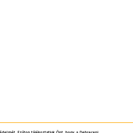
édelmét. Ezúton tájékoztatjuk Önt, hogy a Debreceni