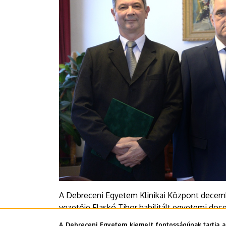
A Debreceni Egyetem Klinikai Központ december 
vezetője Flaskó Tibor habilitált egyetemi d
koordinátorként Szűcs Miklós klinikai főorvos
A Debreceni Egyetem kiemelt fontosságúnak tartja a