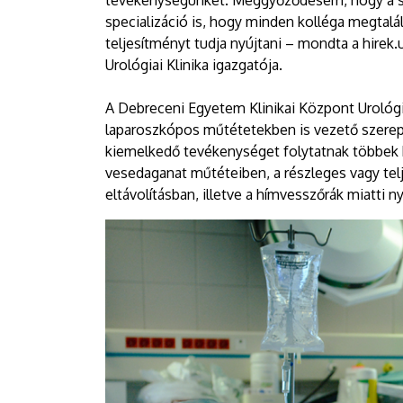
tevékenységünket. Meggyőződésem, hogy a sz
specializáció is, hogy minden kolléga megtalál
teljesítményt tudja nyújtani – mondta a hirek
Urológiai Klinika igazgatója.
A Debreceni Egyetem Klinikai Központ Urológiai
laparoszkópos műtétetekben is vezető szerep
kiemelkedő tevékenységet folytatnak többek k
vesedaganat műtéteiben, a részleges vagy telj
eltávolításban, illetve a hímvesszőrák miatti