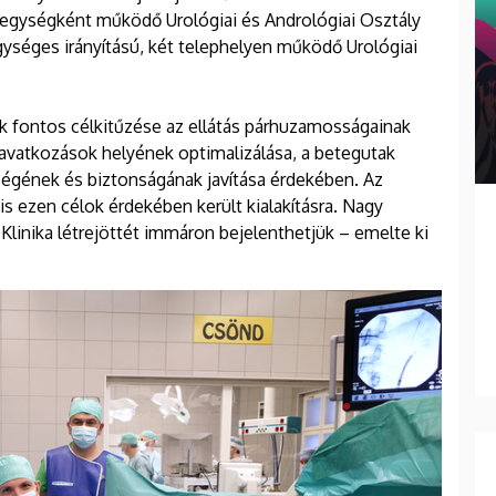
 egységként működő Urológiai és Andrológiai Osztály
 egységes irányítású, két telephelyen működő Urológiai
k fontos célkitűzése az ellátás párhuzamosságainak
eavatkozások helyének optimalizálása, a betegutak
égének és biztonságának javítása érdekében. Az
is ezen célok érdekében került kialakításra. Nagy
Klinika létrejöttét immáron bejelenthetjük – emelte ki