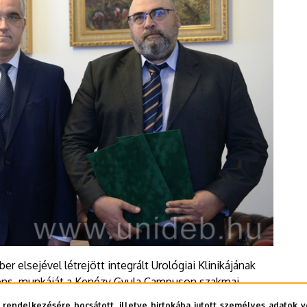
elsejével létrejött integrált Urológiai Klinikájának
ocens, munkáját a Kenézy Gyula Campuson szakmai
 segíti, vezetői megbízásaikat Szabó Zoltán
 rendelkezésére bocsátott, illetve birtokába jutott személyes adatok v