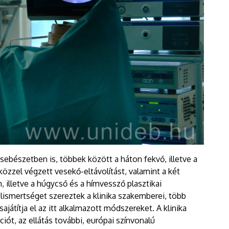
ebészetben is, többek között a háton fekvő, illetve a
közzel végzett vesekő-eltávolítást, valamint a két
 illetve a húgycső és a hímvessző plasztikai
ismertséget szereztek a klinika szakemberei, több
játítja el az itt alkalmazott módszereket. A klinika
iót, az ellátás további, európai színvonalú