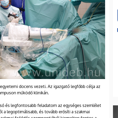
t egyetemi docens vezeti. Az igazgató legfőbb célja az
 campuson működő klinikán.
 első és legfontosabb feladatom az egységes szemlélet
l a legoptimálisabb, és tovább erősíti a szakmai