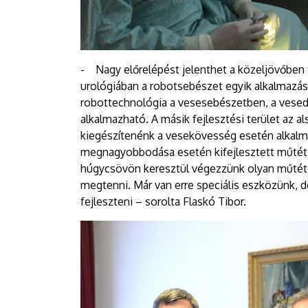
- Nagy előrelépést jelenthet a közeljövőben 
urológiában a robotsebészet egyik alkalmazási 
robottechnológia a vesesebészetben, a vese
alkalmazható. A másik fejlesztési terület az 
kiegészítenénk a vesekövesség esetén alkalma
megnagyobbodása esetén kifejlesztett műtéti 
húgycsövön keresztül végezzünk olyan műtétet
megtenni. Már van erre speciális eszközünk, d
fejleszteni – sorolta Flaskó Tibor.