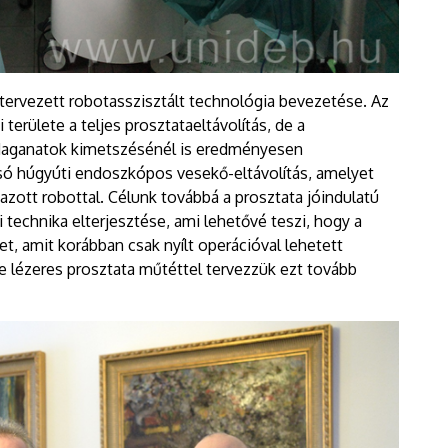
tervezett robotasszisztált technológia bevezetése. Az
területe a teljes prosztataeltávolítás, de a
daganatok kimetszésénél is eredményesen
alsó húgyúti endoszkópos vesekő-eltávolítás, amelyet
zott robottal. Célunk továbbá a prosztata jóindulatú
technika elterjesztése, ami lehetővé teszi, hogy a
, amit korábban csak nyílt operációval lehetett
e lézeres prosztata műtéttel tervezzük ezt tovább