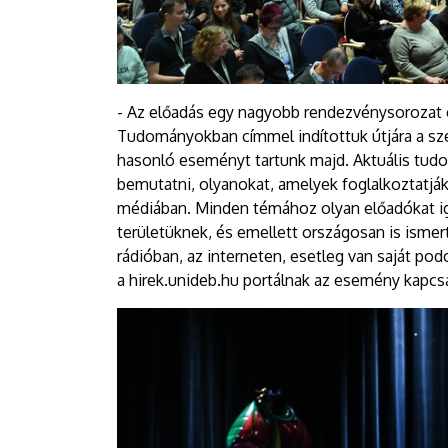
- Az előadás egy nagyobb rendezvénysorozat 
Tudományokban címmel indítottuk útjára a szé
hasonló eseményt tartunk majd. Aktuális tud
bemutatni, olyanokat, amelyek foglalkoztatják 
médiában. Minden témához olyan előadókat igye
területüknek, és emellett országosan is ismer
rádióban, az interneten, esetleg van saját p
a hirek.unideb.hu portálnak az esemény kapc