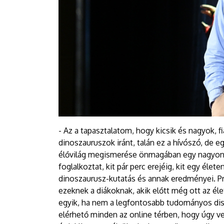
- Az a tapasztalatom, hogy kicsik és nagyok, 
dinoszauruszok iránt, talán ez a hívószó, de egy
élővilág megismerése önmagában egy nagyon j
foglalkoztat, kit pár perc erejéig, kit egy éle
dinoszaurusz-kutatás és annak eredményei. Pr
ezeknek a diákoknak, akik előtt még ott az él
egyik, ha nem a legfontosabb tudományos diszc
elérhető minden az online térben, hogy úgy v