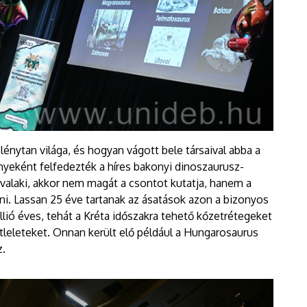
lénytan világa, és hogyan vágott bele társaival abba a
yeként felfedezték a híres bakonyi dinoszaurusz-
 valaki, akkor nem magát a csontot kutatja, hanem a
lni. Lassan 25 éve tartanak az ásatások azon a bizonyos
llió éves, tehát a Kréta időszakra tehető kőzetrétegeket
tleleteket. Onnan került elő például a Hungarosaurus
z.