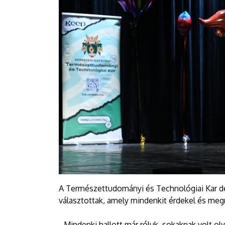
A Természettudományi és Technológiai Kar dék
választottak, amely mindenkit érdekel és meg
- Mindenki hallott már róluk, sokaknak volt ol