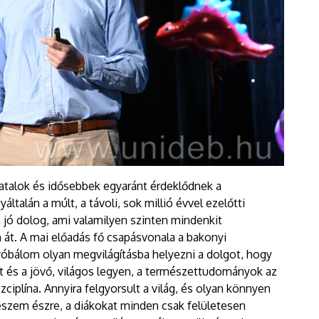
fiatalok és idősebbek egyaránt érdeklődnek a
általán a múlt, a távoli, sok millió évvel ezelőtti
ó dolog, ami valamilyen szinten mindenkit
ten át. A mai előadás fő csapásvonala a bakonyi
óbálom olyan megvilágításba helyezni a dolgot, hogy
et és a jövő, világos legyen, a természettudományok az
iplína. Annyira felgyorsult a világ, és olyan könnyen
eszem észre, a diákokat minden csak felületesen