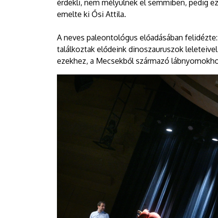
érdekli, nem mélyülnek el semmiben, pedig e
emelte ki Ősi Attila.
A neves paleontológus előadásában felidézte:
találkoztak elődeink dinoszauruszok leleteiv
ezekhez, a Mecsekből származó lábnyomokhoz