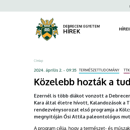
Közelebb
Ugrás
Fels
a
navi
hozták
tartalomra
a
DEBRECENI EGYETEM
HÍRE
HÍREK
tudományt
a
Morzsa
Címlap
fiatalokhoz
2024. április 2. - 09:35
TERMÉSZETTUDOMÁNY
TTK
|
Közelebb hozták a tu
DEBRECENI
Ezernél is több diákot vonzott a Debrec
EGYETEM
Kara által életre hívott, Kalandozások 
rendezvénysorozat első programja a Köl
megnyitóján Ősi Attila paleontológus mut
A program célja, hogy a természet- és műsza