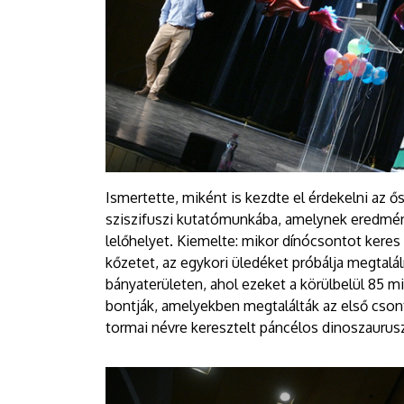
Ismertette, miként is kezdte el érdekelni az ős
sziszifuszi kutatómunkába, amelynek eredmén
lelőhelyet. Kiemelte: mikor dínócsontot keres
kőzetet, az egykori üledéket próbálja megtalá
bányaterületen, ahol ezeket a körülbelül 85 mi
bontják, amelyekben megtalálták az első cson
tormai névre keresztelt páncélos dinoszaurus