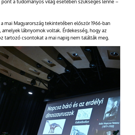
z pont a tudományos világ esetében szükséges lenne –
 a mai Magyarország tekintetében először 1966-ban
el, amelyek lábnyomok voltak. Érdekesség, hogy az
 tartozó csontokat a mai napig nem találták meg.