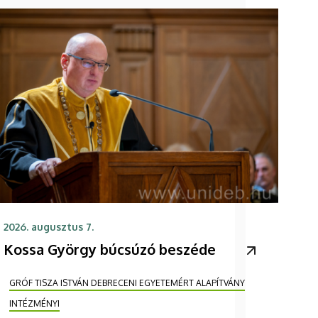
2026. augusztus 7.
Kossa György búcsúzó beszéde
GRÓF TISZA ISTVÁN DEBRECENI EGYETEMÉRT ALAPÍTVÁNY
INTÉZMÉNYI