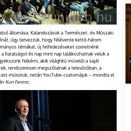
első állomása. Kalandozások a Természet- és Műszaki
riát, úgy tervezzük, hogy félévente kettő-három
ományos témákat, új felfedezéseket szeretnénk
a fiatalságot és nap mint nap találkozhatnak velük a
kszünk felkérni, akik világhírű művelői a saját
tek, rendszeresen megszólalnak a televízióban, a
odcast-műsoruk, netán YouTube-csatornájuk – mondta el
sán
Kun Ferenc
.