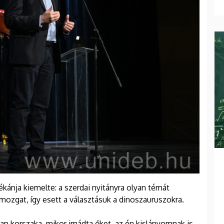
ánja kiemelte: a szerdai nyitányra olyan témát
mozgat, így esett a választásuk a dinoszauruszokra.
yan korszaka, mikor imádta őket, az én kislányomnak is