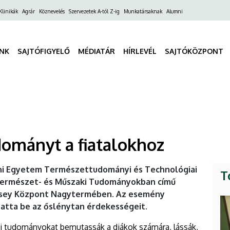
ő
Klinikák
Agrár
Köznevelés
Szervezetek A-tól Z-ig
Munkatársaknak
Alumni
gáció
INK
SAJTÓFIGYELŐ
MÉDIATÁR
HÍRLEVÉL
SAJTÓKÖZPONT
dományt a fiatalokhoz
eni Egyetem Természettudományi és Technológiai
T
a Természet- és Műszaki Tudományokban című
csey Központ Nagytermében. Az esemény
atta be az őslénytan érdekességeit.
ki tudományokat bemutassák a diákok számára, lássák,