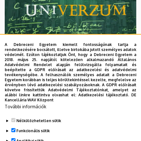
A Debreceni Egyetem kiemelt fontosságúnak tartja a
rendelkezésére bocsátott, illetve birtokába jutott személyes adatok
védelmét. Ezúton tájékoztatjuk Önt, hogy a Debreceni Egyetem a
2018. május 25. napjától kötelezően alkalmazandó Általános
Adatvédelmi Rendelet alapján felülvizsgálta folyamatait és
2026. augusztus 7.
beépítette a GDPR előírásait az adatkezelési és adatvédelmi
Univerzum: A Debreceni Egyetem
tevékenységébe. A felhasználók személyes adatait a Debreceni
Egyetem korábban is teljes körültekintéssel kezelte, megfelelve az
titkos receptjei
érvényben lévő adatkezelési szabályozásoknak. A GDPR előírásait
követve frissítettük Adatvédelmi Tájékoztatónkat, amelyet az
alábbi linkre kattintva olvashat el:
Adatkezelési tájékoztató.
DE
KUTATÁS
TUDOMÁNY
Kancellária WAV Központ
További információk
Nélkülözhetetlen sütik
Funkcionális sütik
Analitikai sütik