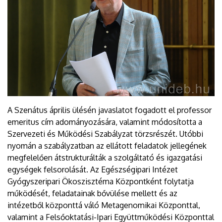
A Szenátus április ülésén javaslatot fogadott el professor
emeritus cím adományozására, valamint módosította a
Szervezeti és Működési Szabályzat törzsrészét. Utóbbi
nyomán a szabályzatban az ellátott feladatok jellegének
megfelelően átstrukturálták a szolgáltató és igazgatási
egységek felsorolását. Az Egészségipari Intézet
Gyógyszeripari Ökoszisztéma Központként folytatja
működését, feladatainak bővülése mellett és az
intézetből központtá váló Metagenomikai Központtal,
valamint a Felsőoktatási-Ipari Együttműködési Központtal