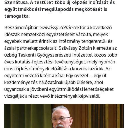
Szenátusa. A testület több új képzés indítását és
együttműködési megállapodás megkötését is
támogatta.
Beszámolójában
Szilvássy Zoltán
rektor a következő
időszak nemzetközi egyeztetéseit vázolta, melyek
egyebek mellett érintik az intézmény tengerentúli és
ázsiai partnerkapcsolatait. Szilvássy Zoltán kiemelte az
üzbég Taskenti Gyógyszerészeti Intézettel közös több
éves kutatás-fejlesztési tevékenységet, mely nyomán
most új készítmények előállítása körvonalazódik. Az
egyetemi vezető kitért a kínai Egy övezet – egy út
kezdeményezés hálózatának újabb ülésére, ahol
ugyancsak a jövőbeni együttműködési lehetőségeket
vizsgálják a részt vevő intézmények képviselői.