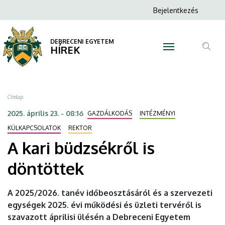
A
Ugrás
Anonim
Bejelentkezés
a
N
Felhasználói
kari
tartalomra
fiók
DEBRECENI EGYETEM
büdzsékről
HÍREK
menüje
Tar
is
ker
döntöttek
Morzsa
Címlap
|
2025. április 23. - 08:16
GAZDÁLKODÁS
INTÉZMÉNYI
DEBRECENI
KÜLKAPCSOLATOK
REKTOR
A kari büdzsékről is
EGYETEM
döntöttek
A 2025/2026. tanév időbeosztásáról és a szervezeti
egységek 2025. évi működési és üzleti tervéről is
szavazott áprilisi ülésén a Debreceni Egyetem