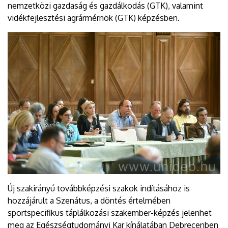
nemzetközi gazdaság és gazdálkodás (GTK), valamint
vidékfejlesztési agrármérnök (GTK) képzésben.
Új szakirányú továbbképzési szakok indításához is
hozzájárult a Szenátus, a döntés értelmében
sportspecifikus táplálkozási szakember-képzés jelenhet
meg az Egészségtudományi Kar kínálatában Debrecenben