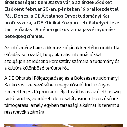
érdekességeit bemutatva várja az érdeklődőket.
Elsőként február 20-án, pénteken 16 órai kezdettel
Páll Dénes, a DE Általános Orvostudományi Kar
professzora, a DE Klinikai Központ elnökhelyettese
tart előadást A néma gyilkos: a magasvérnyomás-
betegség címmel.
Az intézmény harmadik missziójának keretében indította
előadás-sorozatát, hogy aktuális információkkal
szolgáljon az idősebb korosztály számára a tudomány és
a kultúra különböző területeiről.
A DE Oktatási Főigazgatóság és a Bölcsészettudományi
Kar közös szervezésében megvalósuló tudományos
ismeretterjesztő program célja továbbra is az élethosszig
tartó tanulás, az idősebb korosztály ismeretszerzésének
támogatása, amely egyben társasági alkalmat is teremt a
résztvevők számára.