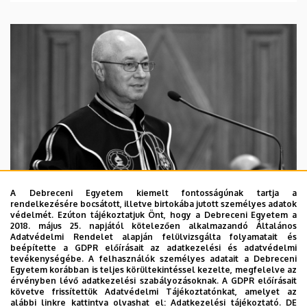
A Debreceni Egyetem kiemelt fontosságúnak tartja a
rendelkezésére bocsátott, illetve birtokába jutott személyes adatok
védelmét. Ezúton tájékoztatjuk Önt, hogy a Debreceni Egyetem a
2018. május 25. napjától kötelezően alkalmazandó Általános
Adatvédelmi Rendelet alapján felülvizsgálta folyamatait és
2026. augusztus 5.
beépítette a GDPR előírásait az adatkezelési és adatvédelmi
Díszdoktorát gyászolja a Debreceni
tevékenységébe. A felhasználók személyes adatait a Debreceni
Egyetem korábban is teljes körültekintéssel kezelte, megfelelve az
Egyetem
érvényben lévő adatkezelési szabályozásoknak. A GDPR előírásait
követve frissítettük Adatvédelmi Tájékoztatónkat, amelyet az
alábbi linkre kattintva olvashat el:
Adatkezelési tájékoztató.
DE