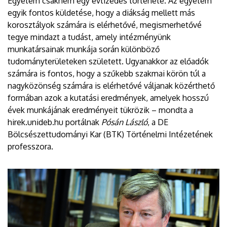
Egyetem csaknem egy évtizedes története. Az egyetem
egyik fontos küldetése, hogy a diákság mellett más
korosztályok számára is elérhetővé, megismerhetővé
tegye mindazt a tudást, amely intézményünk
munkatársainak munkája során különböző
tudományterületeken született. Ugyanakkor az előadók
számára is fontos, hogy a szűkebb szakmai körön túl a
nagyközönség számára is elérhetővé váljanak közérthető
formában azok a kutatási eredmények, amelyek hosszú
évek munkájának eredményeit tükrözik – mondta a
hirek.unideb.hu portálnak
Pósán László
, a DE
Bölcsészettudományi Kar (BTK) Történelmi Intézetének
professzora.