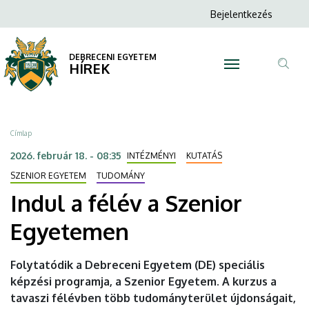
Indul
Ugrás
Anonim
Bejelentkezés
a
N
Felhasználói
a
tartalomra
fiók
DEBRECENI EGYETEM
félév
HÍREK
menüje
Tar
a
ker
Szenior
Morzsa
Címlap
Egyetemen
2026. február 18. - 08:35
INTÉZMÉNYI
KUTATÁS
|
SZENIOR EGYETEM
TUDOMÁNY
Indul a félév a Szenior
DEBRECENI
Egyetemen
EGYETEM
Folytatódik a Debreceni Egyetem (DE) speciális
képzési programja, a Szenior Egyetem. A kurzus a
tavaszi félévben több tudományterület újdonságait,