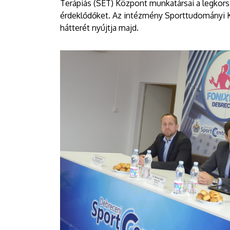
Terápiás (SET) Központ munkatársai a legkorsz
érdeklődőket. Az intézmény Sporttudományi 
hátterét nyújtja majd.