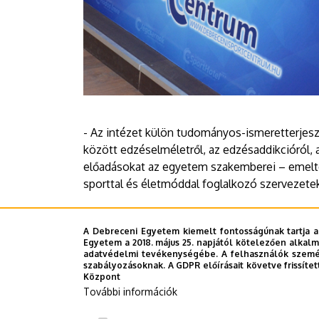
- Az intézet külön tudományos-ismeretterjesz
között edzéselméletről, az edzésaddikcióról, a
előadásokat az egyetem szakemberei – emelt
sporttal és életmóddal foglalkozó szervezete
A programokról részletesen a rendezvény hon
A Debreceni Egyetem kiemelt fontosságúnak tartja a
Egyetem a 2018. május 25. napjától kötelezően alkalm
adatvédelmi tevékenységébe. A felhasználók személ
szabályozásoknak. A GDPR előírásait követve frissítet
Sajtóiroda-TB
Központ
További információk
Last update:
2021. 11. 22. 14:17