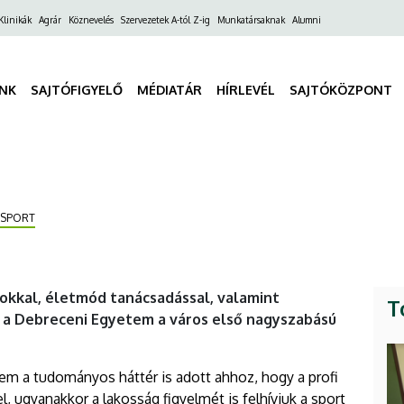
ő
Klinikák
Agrár
Köznevelés
Szervezetek A-tól Z-ig
Munkatársaknak
Alumni
gáció
INK
SAJTÓFIGYELŐ
MÉDIATÁR
HÍRLEVÉL
SAJTÓKÖZPONT
SPORT
tokkal, életmód tanácsadással, valamint
T
t a Debreceni Egyetem a város első nagyszabású
em a tudományos háttér is adott ahhoz, hogy a profi
 ugyanakkor a lakosság figyelmét is felhívjuk a sport