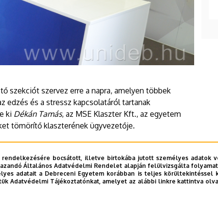
tő szekciót szervez erre a napra, amelyen többek
z edzés és a stressz kapcsolatáról tartanak
e ki
Dékán Tamás
, az MSE Klaszter Kft., az egyetem
ket tömörítő klaszterének ügyvezetője.
lapján tájékozódhatnak.
 rendelkezésére bocsátott, illetve birtokába jutott személyes adatok v
azandó Általános Adatvédelmi Rendelet alapján felülvizsgálta folyamata
yes adatait a Debreceni Egyetem korábban is teljes körültekintéssel 
tük Adatvédelmi Tájékoztatónkat, amelyet az alábbi linkre kattintva olv