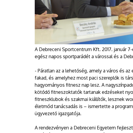
A Debreceni Sportcentrum Kft. 2017. január 
egész napos sportparádét a várossal és a De
- Páratlan az a lehetőség, amely a város és 
fakad, és amelyhez most paci szereplők is tá
hagyományos fitnesz nap lesz. A nagyszínpad
kötődő fitneszoktatók tartanak edzéseket nyol
fitneszklubok és szakmai kiállítók, lesznek w
életmód tanácsadás is – ismertette a progra
ügyvezető igazgatója.
A rendezvényen a Debreceni Egyetem fejleszt