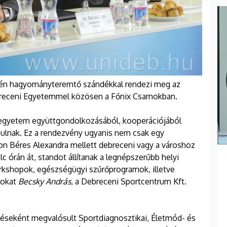
7-én hagyományteremtő szándékkal rendezi meg az
breceni Egyetemmel közösen a Főnix Csarnokban.
az egyetem együttgondolkozásából, kooperációjából
rsulnak. Ez a rendezvény ugyanis nem csak egy
on Béres Alexandra mellett debreceni vagy a városhoz
c órán át, standot állítanak a legnépszerűbb helyi
orkshopok, egészségügyi szűrőprogramok, illetve
mokat
Becsky András
, a Debreceni Sportcentrum Kft.
éseként megvalósult Sportdiagnosztikai, Életmód- és