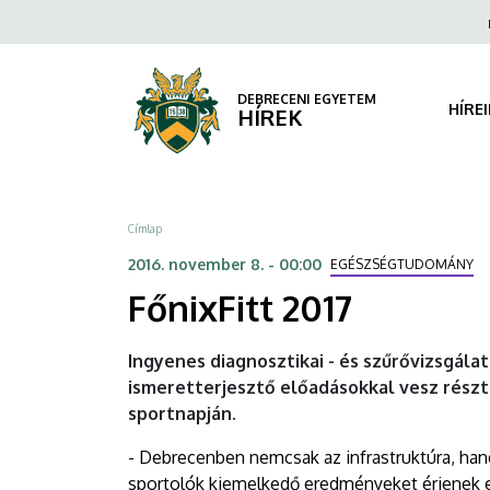
FőnixFitt
Ugrás
Fels
a
navi
2017
tartalomra
|
DEBRECENI EGYETEM
HÍRE
HÍREK
DEBRECENI
EGYETEM
Morzsa
Címlap
2016. november 8. - 00:00
EGÉSZSÉGTUDOMÁNY
FőnixFitt 2017
Ingyenes diagnosztikai - és szűrővizsgála
ismeretterjesztő előadásokkal vesz rész
sportnapján.
- Debrecenben nemcsak az infrastruktúra, han
sportolók kiemelkedő eredményeket érjenek el,