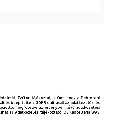
édelmét. Ezúton tájékoztatjuk Önt, hogy a Debreceni
it és beépítette a GDPR előírásait az adatkezelési és
kezelte, megfelelve az érvényben lévő adatkezelési
ashat el:
Adatkezelési tájékoztató.
DE Kancellária WAV