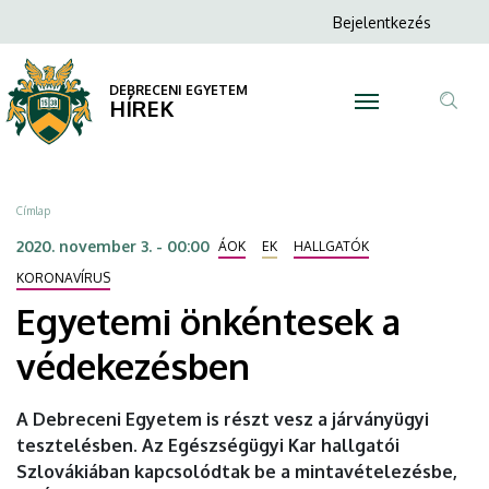
Egyetemi
Ugrás
Anonim
Bejelentkezés
a
N
Felhasználói
önkéntesek
tartalomra
fiók
DEBRECENI EGYETEM
a
HÍREK
menüje
Tar
védekezésben
ker
|
Morzsa
Címlap
DEBRECENI
2020. november 3. - 00:00
ÁOK
EK
HALLGATÓK
EGYETEM
KORONAVÍRUS
Egyetemi önkéntesek a
védekezésben
A Debreceni Egyetem is részt vesz a járványügyi
tesztelésben. Az Egészségügyi Kar hallgatói
Szlovákiában kapcsolódtak be a mintavételezésbe,