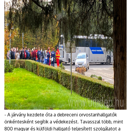
- A járvány kezdete óta a debreceni orvostanhallgatók
önkéntesként segítik a védekezést. Tavasszal több, mint
800 magyar és külföldi hallgató teljesített szolgálatot a