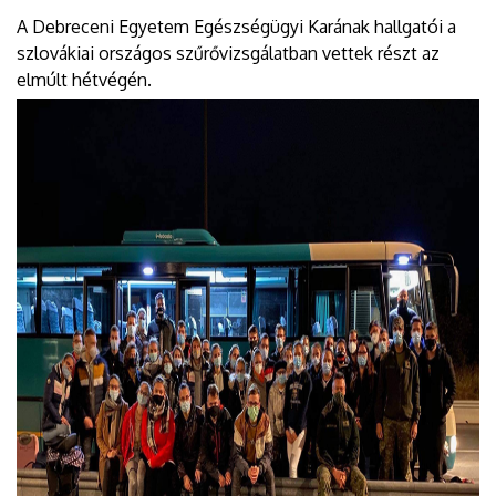
A Debreceni Egyetem Egészségügyi Karának hallgatói a
szlovákiai országos szűrővizsgálatban vettek részt az
elmúlt hétvégén.