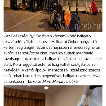
- Az Egészségügyi Kar ötven közreműködő hallgató
részvételét vállalta, ehhez a Hallgatói Önkormányzattól
kértem segítséget. Szombat hajnalban a rendőrség három
autóbusza szállította őket, mert így tudtak megfelelő
távolságot biztosítani a hallgatók számára az utazás ideje
alatt. Kora reggeltől este fél tízig voltak szolgálatban a
hétvégén. A karról ápoló-, mentőtiszt-, szülésznő szakos
elsősorban harmad és negyedéves hallgatók vettek részt
a munkában – közölte
Móré Marianna
dékán.