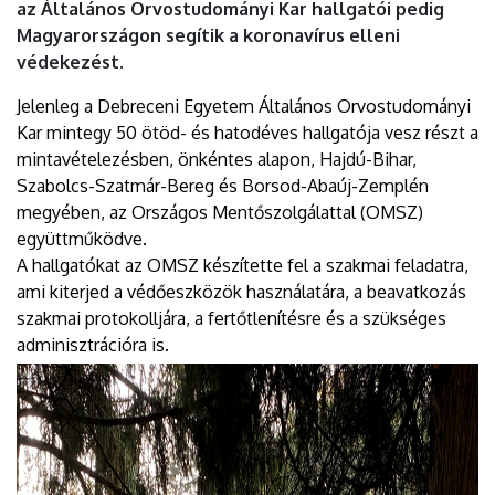
az Általános Orvostudományi Kar hallgatói pedig
Magyarországon segítik a koronavírus elleni
védekezést.
Jelenleg a Debreceni Egyetem Általános Orvostudományi
Kar mintegy 50 ötöd- és hatodéves hallgatója vesz részt a
mintavételezésben, önkéntes alapon, Hajdú-Bihar,
Szabolcs-Szatmár-Bereg és Borsod-Abaúj-Zemplén
megyében, az Országos Mentőszolgálattal (OMSZ)
együttműködve.
A hallgatókat az OMSZ készítette fel a szakmai feladatra,
ami kiterjed a védőeszközök használatára, a beavatkozás
szakmai protokolljára, a fertőtlenítésre és a szükséges
adminisztrációra is.