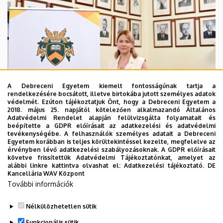
A Debreceni Egyetem kiemelt fontosságúnak tartja a
rendelkezésére bocsátott, illetve birtokába jutott személyes adatok
védelmét. Ezúton tájékoztatjuk Önt, hogy a Debreceni Egyetem a
2018. május 25. napjától kötelezően alkalmazandó Általános
Adatvédelmi Rendelet alapján felülvizsgálta folyamatait és
2026. augusztus 5.
beépítette a GDPR előírásait az adatkezelési és adatvédelmi
Hagyományőrzés és innováció a
tevékenységébe. A felhasználók személyes adatait a Debreceni
Egyetem korábban is teljes körültekintéssel kezelte, megfelelve az
Bölcsészettudományi Karon
érvényben lévő adatkezelési szabályozásoknak. A GDPR előírásait
követve frissítettük Adatvédelmi Tájékoztatónkat, amelyet az
alábbi linkre kattintva olvashat el:
Adatkezelési tájékoztató.
DE
BÖLCSÉSZETTUDOMÁNY
BTK
INTÉZMÉNYI
Kancellária WAV Központ
További információk
Nélkülözhetetlen sütik
Funkcionális sütik