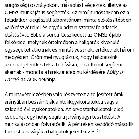
sürgősségi osztályokon, triázsolást végeztek, illetve az
OMSz munkáját is segítették. Az elmúlt időszakban ez a
feladatkör kiegészült laboratóriumi minta előkészítésben
való részvétellel és egyéb adminisztratív feladatok
ellátásával. Ebbe a sorba illeszkedett az OMSz újabb
felkérése, melynek értelmében a hallgatók kivonuló
egységeket alkotnak és mintát vesznek, értékelnek három
megyében. Örömmel nyugtáztuk, hogy hallgatóink
azonnal jelentkeztek a felhívásra, önzetlenül segíteni
akarnak - mondta a hirek.unideb.hu kérdésére
Mátyus
László
, az ÁOK dékánja.
A mintavételezésben való részvételt a teljesített órák
arányában beszámítják a blokkgyakorlatokba vagy a
szigorló évi gyakorlatokba. Az orvostanhallgatók első
csoportja egy hétig segíti a járványügyi tesztelést. A
munka azonban folytatódik. A pénteken kezdődő második
turnusba is várják a hallgatók jelentkezését.