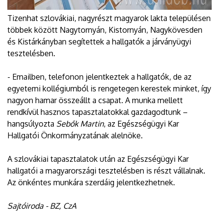
Tizenhat szlovákiai, nagyrészt magyarok lakta településen
többek között Nagytornyán, Kistornyán, Nagykövesden
és Kistárkányban segítettek a hallgatók a járványügyi
tesztelésben.
- Emailben, telefonon jelentkeztek a hallgatók, de az
egyetemi kollégiumból is rengetegen kerestek minket, így
nagyon hamar összeállt a csapat. A munka mellett
rendkívül hasznos tapasztalatokkal gazdagodtunk –
hangsúlyozta
Sebők Martin
, az Egészségügyi Kar
Hallgatói Önkormányzatának alelnöke.
A szlovákiai tapasztalatok után az Egészségügyi Kar
hallgatói a magyarországi tesztelésben is részt vállalnak.
Az önkéntes munkára szerdáig jelentkezhetnek.
Sajtóiroda - BZ, CzA