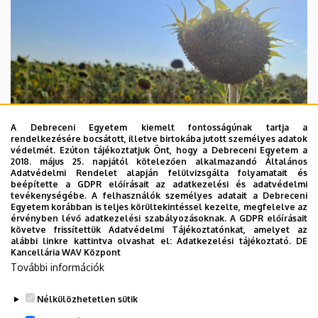
A Debreceni Egyetem kiemelt fontosságúnak tartja a
rendelkezésére bocsátott, illetve birtokába jutott személyes adatok
védelmét. Ezúton tájékoztatjuk Önt, hogy a Debreceni Egyetem a
2018. május 25. napjától kötelezően alkalmazandó Általános
Adatvédelmi Rendelet alapján felülvizsgálta folyamatait és
beépítette a GDPR előírásait az adatkezelési és adatvédelmi
2026. augusztus 4.
tevékenységébe. A felhasználók személyes adatait a Debreceni
Egyetem korábban is teljes körültekintéssel kezelte, megfelelve az
A hőség árnyékában az agrárium
érvényben lévő adatkezelési szabályozásoknak. A GDPR előírásait
követve frissítettük Adatvédelmi Tájékoztatónkat, amelyet az
alábbi linkre kattintva olvashat el:
Adatkezelési tájékoztató.
DE
AGRÁRTUDOMÁNY
AKIT
MÉK
Kancellária WAV Központ
További információk
Nélkülözhetetlen sütik