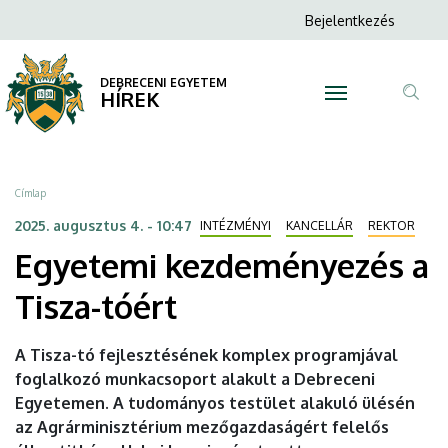
Egyetemi
Ugrás
Anonim
Bejelentkezés
a
N
Felhasználói
kezdeményezés
tartalomra
fiók
DEBRECENI EGYETEM
a
HÍREK
menüje
Tar
Tisza-
ker
tóért
Morzsa
Címlap
|
2025. augusztus 4. - 10:47
INTÉZMÉNYI
KANCELLÁR
REKTOR
Egyetemi kezdeményezés a
DEBRECENI
Tisza-tóért
EGYETEM
A Tisza-tó fejlesztésének komplex programjával
foglalkozó munkacsoport alakult a Debreceni
Egyetemen. A tudományos testület alakuló ülésén
az Agrárminisztérium mezőgazdaságért felelős