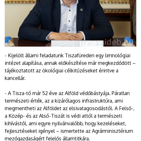
- Kijelölt állami feladatunk Tiszafüreden egy limnológiai
intézet alapítása, annak előkészítése már megkezdődött –
tájékoztatott az ökológiai célkitűzéseket érintve a
kancellár.
- A Tisza-tó már 52 éve az Alföld védőbástyája. Páratlan
természeti érték, az a kizárólagos infrastruktúra, ami
megmentheti az Alföldet az elsivatagosodástól. A Felső-,
a Közép- és az Alsó-Tiszát is védi attól a természeti
kihívástól, ami egyre nyilvánvalóbb, hogy kezeléseket,
fejlesztéseket igényel – ismertette az Agrárminisztérium
mezőgazdaságért felelős államtitkára.