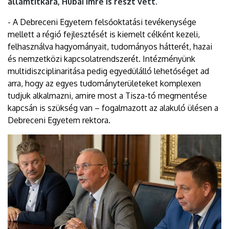
államtitkára, Hubai Imre is részt vett.
- A Debreceni Egyetem felsőoktatási tevékenysége
mellett a régió fejlesztését is kiemelt célként kezeli,
felhasználva hagyományait, tudományos hátterét, hazai
és nemzetközi kapcsolatrendszerét. Intézményünk
multidiszciplinaritása pedig egyedülálló lehetőséget ad
arra, hogy az egyes tudományterületeket komplexen
tudjuk alkalmazni, amire most a Tisza-tó megmentése
kapcsán is szükség van – fogalmazott az alakuló ülésen a
Debreceni Egyetem rektora.