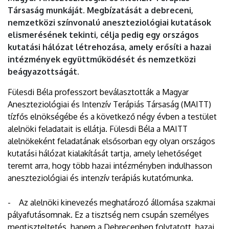
Társaság munkáját. Megbízatását a debreceni,
nemzetközi színvonalú aneszteziológiai kutatások
elismerésének tekinti, célja pedig egy országos
kutatási hálózat létrehozása, amely erősíti a hazai
intézmények együttműködését és nemzetközi
beágyazottságát.
Fülesdi Béla professzort beválasztották a Magyar
Aneszteziológiai és Intenzív Terápiás Társaság (MAITT)
tízfős elnökségébe és a következő négy évben a testület
alelnöki feladatait is ellátja. Fülesdi Béla a MAITT
alelnökeként feladatának elsősorban egy olyan országos
kutatási hálózat kialakítását tartja, amely lehetőséget
teremt arra, hogy több hazai intézményben indulhasson
aneszteziológiai és intenzív terápiás kutatómunka.
- Az alelnöki kinevezés meghatározó állomása szakmai
pályafutásomnak. Ez a tisztség nem csupán személyes
megtiszteltetés, hanem a Debrecenben folytatott, hazai