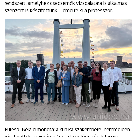
rendszert, amelyhez csecsemők vizsgálatára is alkalmas
szenzort is készítettünk – emelte ki a professzor.
Fülesdi Béla elmondta: a klinika szakemberei nemrégiben
részt vettek az Európai Aneszteziológiai és Intenzív