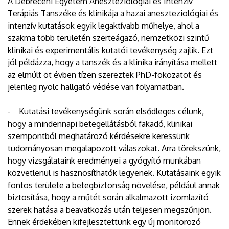
A Debreceni Egyetem Aneszteziológiai és Intenzív
Terápiás Tanszéke és klinikája a hazai aneszteziológiai és
intenzív kutatások egyik legaktívabb műhelye, ahol a
szakma több területén szerteágazó, nemzetközi szintű
klinikai és experimentális kutatói tevékenység zajlik. Ezt
jól példázza, hogy a tanszék és a klinika irányítása mellett
az elmúlt öt évben tízen szereztek PhD-fokozatot és
jelenleg nyolc hallgató védése van folyamatban.
- Kutatási tevékenységünk során elsődleges célunk,
hogy a mindennapi betegellátásból fakadó, klinikai
szempontból meghatározó kérdésekre keressünk
tudományosan megalapozott válaszokat. Arra törekszünk,
hogy vizsgálataink eredményei a gyógyító munkában
közvetlenül is hasznosíthatók legyenek. Kutatásaink egyik
fontos területe a betegbiztonság növelése, például annak
biztosítása, hogy a műtét során alkalmazott izomlazító
szerek hatása a beavatkozás után teljesen megszűnjön.
Ennek érdekében kifejlesztettünk egy új monitorozó