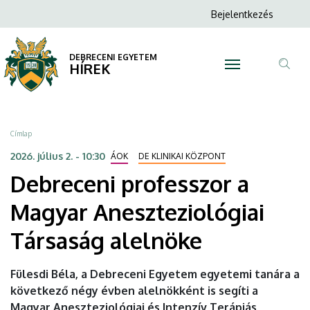
Debreceni
Ugrás
Anonim
Bejelentkezés
a
N
Felhasználói
professzor
tartalomra
fiók
DEBRECENI EGYETEM
a
HÍREK
menüje
Tar
Magyar
ker
Aneszteziológiai
Morzsa
Címlap
Társaság
2026. július 2. - 10:30
ÁOK
DE KLINIKAI KÖZPONT
Debreceni professzor a
alelnöke
Magyar Aneszteziológiai
|
Társaság alelnöke
DEBRECENI
EGYETEM
Fülesdi Béla, a Debreceni Egyetem egyetemi tanára a
következő négy évben alelnökként is segíti a
Magyar Aneszteziológiai és Intenzív Terápiás