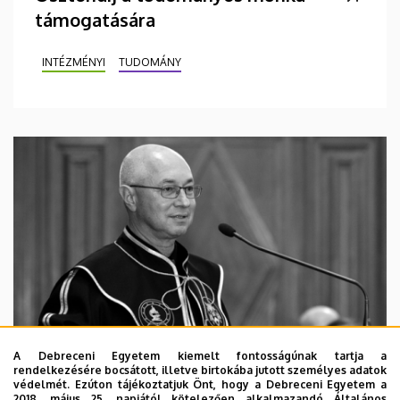
támogatására
INTÉZMÉNYI
TUDOMÁNY
A Debreceni Egyetem kiemelt fontosságúnak tartja a
rendelkezésére bocsátott, illetve birtokába jutott személyes adatok
védelmét. Ezúton tájékoztatjuk Önt, hogy a Debreceni Egyetem a
2018. május 25. napjától kötelezően alkalmazandó Általános