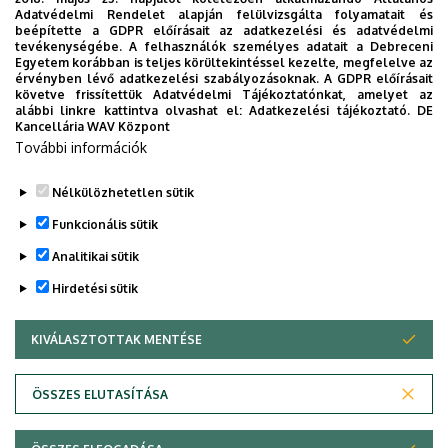
Adatvédelmi Rendelet alapján felülvizsgálta folyamatait és
2026. augusztus 5.
beépítette a GDPR előírásait az adatkezelési és adatvédelmi
Díszdoktorát gyászolja a Debreceni
tevékenységébe. A felhasználók személyes adatait a Debreceni
Egyetem korábban is teljes körültekintéssel kezelte, megfelelve az
Egyetem
érvényben lévő adatkezelési szabályozásoknak. A GDPR előírásait
követve frissítettük Adatvédelmi Tájékoztatónkat, amelyet az
alábbi linkre kattintva olvashat el:
Adatkezelési tájékoztató.
DE
INTÉZMÉNYI
TTK
TUDOMÁNY
Kancellária WAV Központ
További információk
Nélkülözhetetlen sütik
Funkcionális sütik
Analitikai sütik
Hirdetési sütik
KIVÁLASZTOTTAK MENTÉSE
WITHDRAW CONSENT
DEBRECENI EGYETEM
ÖSSZES ELUTASÍTÁSA
Adatvédelem
Adatvédelem