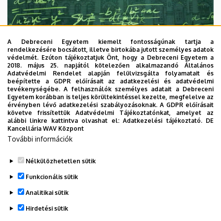
A Debreceni Egyetem kiemelt fontosságúnak tartja a
rendelkezésére bocsátott, illetve birtokába jutott személyes adatok
védelmét. Ezúton tájékoztatjuk Önt, hogy a Debreceni Egyetem a
2018. május 25. napjától kötelezően alkalmazandó Általános
Adatvédelmi Rendelet alapján felülvizsgálta folyamatait és
2026. augusztus 7.
beépítette a GDPR előírásait az adatkezelési és adatvédelmi
Univerzum: A Debreceni Egyetem
tevékenységébe. A felhasználók személyes adatait a Debreceni
Egyetem korábban is teljes körültekintéssel kezelte, megfelelve az
titkos receptjei
érvényben lévő adatkezelési szabályozásoknak. A GDPR előírásait
követve frissítettük Adatvédelmi Tájékoztatónkat, amelyet az
alábbi linkre kattintva olvashat el:
Adatkezelési tájékoztató.
DE
KUTATÁS
TUDOMÁNY
Kancellária WAV Központ
További információk
Nélkülözhetetlen sütik
Funkcionális sütik
Analitikai sütik
Hirdetési sütik