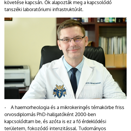
követése kapcsán. Ők alapozták meg a kapcsolódó
tanszéki laboratóriumi infrastruktúrát.
- A haemorheologia és a mikrokeringés témakörbe friss
orvosdiplomás PhD-hallgatóként 2000-ben
kapcsolódtam be, és azóta is ez a fő érdeklődési
területem, fokozódó intenzitással. Tudományos