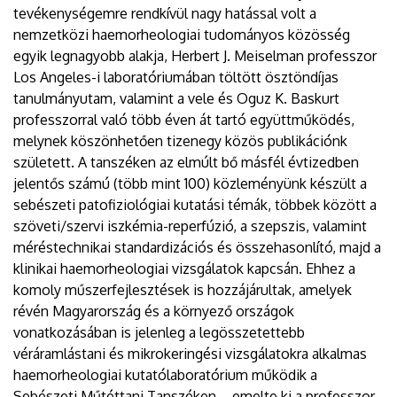
tevékenységemre rendkívül nagy hatással volt a
nemzetközi haemorheologiai tudományos közösség
egyik legnagyobb alakja, Herbert J. Meiselman professzor
Los Angeles-i laboratóriumában töltött ösztöndíjas
tanulmányutam, valamint a vele és Oguz K. Baskurt
professzorral való több éven át tartó együttműködés,
melynek köszönhetően tizenegy közös publikációnk
született. A tanszéken az elmúlt bő másfél évtizedben
jelentős számú (több mint 100) közleményünk készült a
sebészeti patofiziológiai kutatási témák, többek között a
szöveti/szervi iszkémia-reperfúzió, a szepszis, valamint
méréstechnikai standardizációs és összehasonlító, majd a
klinikai haemorheologiai vizsgálatok kapcsán. Ehhez a
komoly műszerfejlesztések is hozzájárultak, amelyek
révén Magyarország és a környező országok
vonatkozásában is jelenleg a legösszetettebb
véráramlástani és mikrokeringési vizsgálatokra alkalmas
haemorheologiai kutatólaboratórium működik a
Sebészeti Műtéttani Tanszéken – emelte ki a professzor.