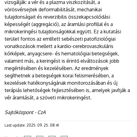
vizsgálják: a vér és a plazma viszkozitását, a
vörösvérsejtek deformabilitását, mechanikai
tulajdonságait és reverzibilis összekapcsolódási
képességét (aggregáció), az áramlási profillal és a
mikrokeringési tulajdonságokkal együtt. Ez a kutatási
terület fontos az említett sebészeti patofiziológiai
vonatkozások mellett a kardio-cerebrovaszkuláris
kórképek, anyagcsere- és hematológiai betegségek,
valamint más, a keringést is érintő elváltozások jobb
megértésében és kezelésében. Az eredmények
segíthetnek a betegségek korai felismerésében, a
kezelések hatékonyságának monitorozásában és új
terápiás lehetőségek fejlesztésében is, amelyek javítják a
vér áramlását, a szöveti mikrokeringést.
Sajtóközpont - CzA
Last update:
2025. 09. 25. 08:41