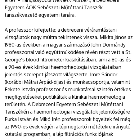
érte! – hangsúlyozta
Németh Norbert
, a Debreceni
Egyetem ÁOK Sebészeti Műtéttani Tanszék
tanszékvezető egyetemi tanára.
A professzor kifejtette: a debreceni véráramlástani
vizsgálatok nagy múltra tekintenek vissza. Mikita János az
1980-as években a magyar származású John Dormándy
professzorral való együttműködése révén részt vett a St.
George’s blood filtrometer kialakításában, ami a 80-as és
a 90-es évek klinikai haemorheologiai vizsgálataiban
jelentős szerepet játszott világszerte. Imre Sándor
(korábbi Mátrai Árpád-díjas) és munkacsoportja, valamint
Fekete István professzor és munkatársai szintén értékes
megfigyeléseket publikáltak a klinikai haemorheologia
területén. A Debreceni Egyetem Sebészeti Műtéttani
Tanszékén a haemorheologiai vizsgálatok jelentőségére
Furka István és Mikó Irén professzorok figyeltek fel még
az 1990-es évek végén a lépmegtartó műtétekre irányuló
kutatási programban, a lép filtrációs funkciójának