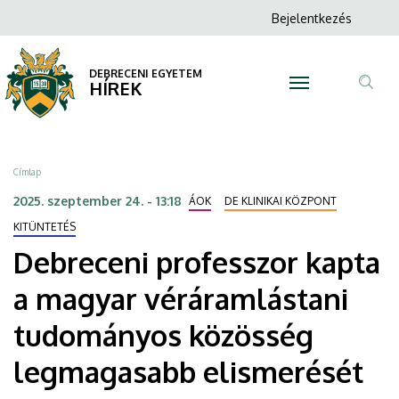
Debreceni
Ugrás
Anonim
Bejelentkezés
a
N
Felhasználói
professzor
tartalomra
fiók
DEBRECENI EGYETEM
kapta
HÍREK
menüje
Tar
a
ker
magyar
Morzsa
Címlap
véráramlástani
2025. szeptember 24. - 13:18
ÁOK
DE KLINIKAI KÖZPONT
tudományos
KITÜNTETÉS
Debreceni professzor kapta
közösség
a magyar véráramlástani
legmagasabb
tudományos közösség
elismerését
legmagasabb elismerését
|