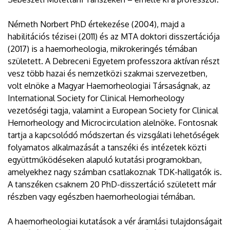
Németh Norbert PhD értekezése (2004), majd a
habilitációs tézisei (2011) és az MTA doktori disszertációja
(2017) is a haemorheologia, mikrokeringés témában
született. A Debreceni Egyetem professzora aktívan részt
vesz több hazai és nemzetközi szakmai szervezetben,
volt elnöke a Magyar Haemorheologiai Társaságnak, az
International Society for Clinical Hemorheology
vezetőségi tagja, valamint a European Society for Clinical
Hemorheology and Microcirculation alelnöke. Fontosnak
tartja a kapcsolódó módszertan és vizsgálati lehetőségek
folyamatos alkalmazását a tanszéki és intézetek közti
együttműködéseken alapuló kutatási programokban,
amelyekhez nagy számban csatlakoznak TDK-hallgatók is.
A tanszéken csaknem 20 PhD-disszertáció született már
részben vagy egészben haemorheologiai témában.
A haemorheologiai kutatások a vér áramlási tulajdonságait