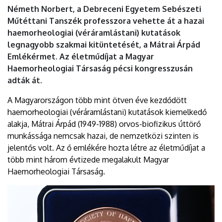
DEBRECENI
Németh Norbert, a Debreceni Egyetem Sebészeti
Műtéttani Tanszék professzora vehette át a hazai
EGYETEM
haemorheologiai (véráramlástani) kutatások
legnagyobb szakmai kitüntetését, a Mátrai Árpád
Emlékérmet. Az életműdíjat a Magyar
Haemorheologiai Társaság pécsi kongresszusán
adták át.
A Magyarországon több mint ötven éve kezdődött
haemorheologiai (véráramlástani) kutatások kiemelkedő
alakja, Mátrai Árpád (1949-1988) orvos-biofizikus úttörő
munkássága nemcsak hazai, de nemzetközi szinten is
jelentős volt. Az ő emlékére hozta létre az életműdíjat a
több mint három évtizede megalakult Magyar
Haemorheologiai Társaság.