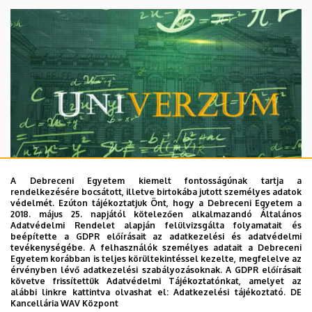
A Debreceni Egyetem kiemelt fontosságúnak tartja a
rendelkezésére bocsátott, illetve birtokába jutott személyes adatok
védelmét. Ezúton tájékoztatjuk Önt, hogy a Debreceni Egyetem a
2018. május 25. napjától kötelezően alkalmazandó Általános
Adatvédelmi Rendelet alapján felülvizsgálta folyamatait és
2026. augusztus 7.
beépítette a GDPR előírásait az adatkezelési és adatvédelmi
Univerzum: A Debreceni Egyetem
tevékenységébe. A felhasználók személyes adatait a Debreceni
Egyetem korábban is teljes körültekintéssel kezelte, megfelelve az
titkos receptjei
érvényben lévő adatkezelési szabályozásoknak. A GDPR előírásait
követve frissítettük Adatvédelmi Tájékoztatónkat, amelyet az
alábbi linkre kattintva olvashat el:
Adatkezelési tájékoztató.
DE
KUTATÁS
TUDOMÁNY
Kancellária WAV Központ