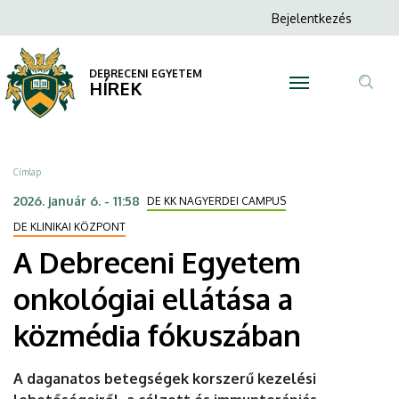
A
Ugrás
Anonim
Bejelentkezés
a
N
Felhasználói
Debreceni
tartalomra
fiók
DEBRECENI EGYETEM
Egyetem
HÍREK
menüje
Tar
onkológiai
ker
ellátása
Morzsa
Címlap
a
2026. január 6. - 11:58
DE KK NAGYERDEI CAMPUS
közmédia
DE KLINIKAI KÖZPONT
A Debreceni Egyetem
fókuszában
onkológiai ellátása a
|
közmédia fókuszában
DEBRECENI
EGYETEM
A daganatos betegségek korszerű kezelési