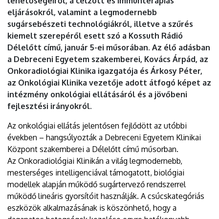
lehetőségeiről, a célzott és immunterápiás
eljárásokról, valamint a legmodernebb
sugársebészeti technológiákról, illetve a szűrés
kiemelt szerepéről esett szó a Kossuth Rádió
Délelőtt című, január 5-ei műsorában. Az élő adásban
a Debreceni Egyetem szakemberei, Kovács Árpád, az
Onkoradiológiai Klinika igazgatója és Árkosy Péter,
az Onkológiai Klinika vezetője adott átfogó képet az
intézmény onkológiai ellátásáról és a jövőbeni
fejlesztési irányokról.
Az onkológiai ellátás jelentősen fejlődött az utóbbi
években – hangsúlyozták a Debreceni Egyetem Klinikai
Központ szakemberei a Délelőtt című műsorban.
Az Onkoradiológiai Klinikán a világ legmodernebb,
mesterséges intelligenciával támogatott, biológiai
modellek alapján működő sugártervező rendszerrel
működő lineáris gyorsítóit használják. A csúcskategóriás
eszközök alkalmazásának is köszönhető, hogy a