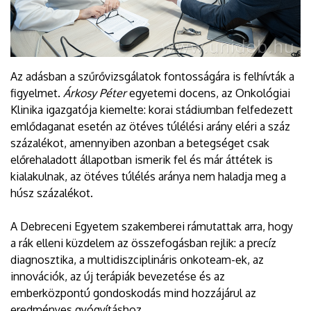
Az adásban a szűrővizsgálatok fontosságára is felhívták a
figyelmet.
Árkosy Péter
egyetemi docens, az Onkológiai
Klinika igazgatója kiemelte: korai stádiumban felfedezett
emlődaganat esetén az ötéves túlélési arány eléri a száz
százalékot, amennyiben azonban a betegséget csak
előrehaladott állapotban ismerik fel és már áttétek is
kialakulnak, az ötéves túlélés aránya nem haladja meg a
húsz százalékot.
A Debreceni Egyetem szakemberei rámutattak arra, hogy
a rák elleni küzdelem az összefogásban rejlik: a precíz
diagnosztika, a multidiszciplináris onkoteam-ek, az
innovációk, az új terápiák bevezetése és az
emberközpontú gondoskodás mind hozzájárul az
eredményes gyógyításhoz.