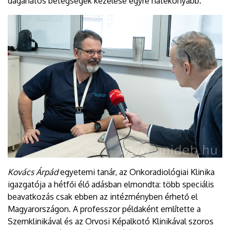
daganatos betegségek kezelése egyre hatékonyabb.
Kovács Árpád
egyetemi tanár, az Onkoradiológiai Klinika
igazgatója a hétfői élő adásban elmondta: több speciális
beavatkozás csak ebben az intézményben érhető el
Magyarországon. A professzor példaként említette a
Szemklinikával és az Orvosi Képalkotó Klinikával szoros