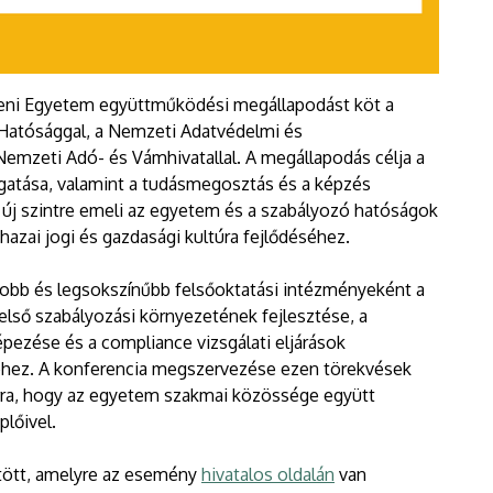
eni Egyetem együttműködési megállapodást köt a
 Hatósággal, a Nemzeti Adatvédelmi és
emzeti Adó- és Vámhivatallal. A megállapodás célja a
gatása, valamint a tudásmegosztás és a képzés
s új szintre emeli az egyetem és a szabályozó hatóságok
hazai jogi és gazdasági kultúra fejlődéséhez.
obb és legsokszínűbb felsőoktatási intézményeként a
 belső szabályozási környezetének fejlesztése, a
pezése és a compliance vizsgálati eljárások
éhez. A konferencia megszervezése ezen törekvések
 arra, hogy az egyetem szakmai közössége együtt
plőivel.
ötött, amelyre az esemény
hivatalos oldalán
van