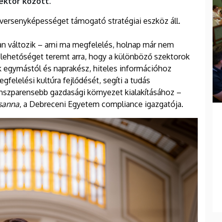
ektor között.
versenyképességet támogató stratégiai eszköz áll.
san változik – ami ma megfelelés, holnap már nem
 lehetőséget teremt arra, hogy a különböző szektorok
ak egymástól és naprakész, hiteles információhoz
gfelelési kultúra fejlődését, segíti a tudás
anszparensebb gazdasági környezet kialakításához –
sanna
, a Debreceni Egyetem compliance igazgatója.