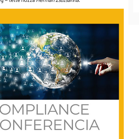
ég – tette hozzá
Herman Zsuzsanna
.