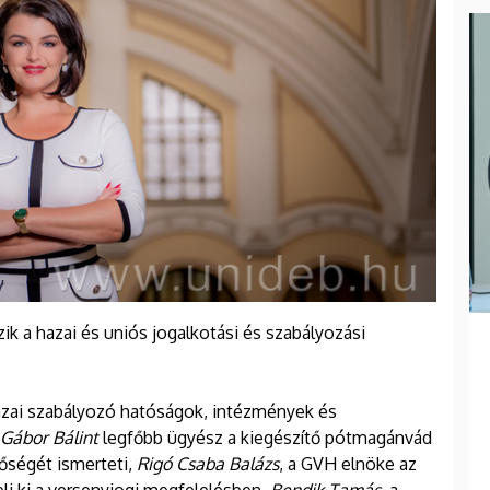
ik a hazai és uniós jogalkotási és szabályozási
azai szabályozó hatóságok, intézmények és
Gábor Bálint
legfőbb ügyész a kiegészítő pótmagánvád
ségét ismerteti,
Rigó Csaba Balázs
, a GVH elnöke az