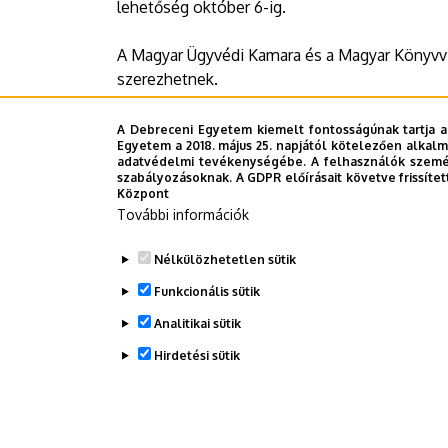
lehetőség október 6-ig.
A Magyar Ügyvédi Kamara és a Magyar Könyvvizs
szerezhetnek.
A Debreceni Egyetem kiemelt fontosságúnak tartja a
Egyetem a 2018. május 25. napjától kötelezően alkalm
Sajtóközpont
adatvédelmi tevékenységébe. A felhasználók személ
szabályozásoknak. A GDPR előírásait követve frissítet
Központ
További információk
Last update:
2025. 10. 02. 11:45
Nélkülözhetetlen sütik
Funkcionális sütik
Megosztás
Analitikai sütik
Hirdetési sütik
WITHDRAW CONSENT