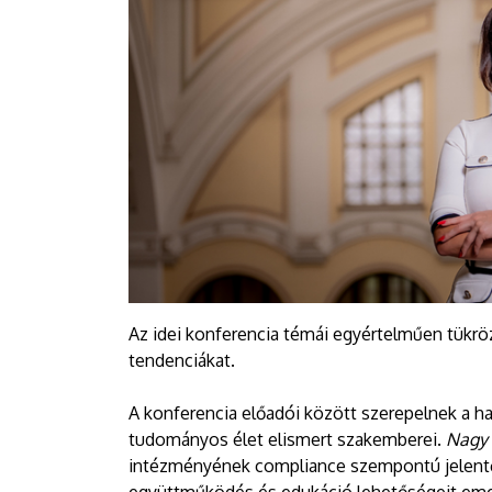
Az idei konferencia témái egyértelműen tükröz
tendenciákat.
A konferencia előadói között szerepelnek a h
tudományos élet elismert szakemberei.
Nagy 
intézményének compliance szempontú jelentő