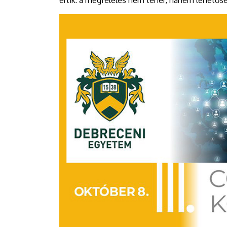
értik: a megfelelés nem teher, hanem lehetős