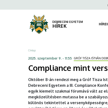
Compliance
Ugrás
Fels
a
navi
mint
tartalomra
versenyelőny
DEBRECENI EGYETEM
HÍRE
HÍREK
–
fókuszban
Morzsa
Címlap
a
2025. szeptember 9. - 11:55
GRÓF TISZA ISTVÁN DE
szabálykövetés
Compliance mint vers
jövője
Október 8-án rendezi meg a Gróf Tisza Is
|
Debreceni Egyetem a III. Compliance Konf
egyik kiemelt szakmai fórumává vált az e
DEBRECENI
megközelítésben mutassa be a szabályozás
EGYETEM
különös tekintettel a versenyképességre,