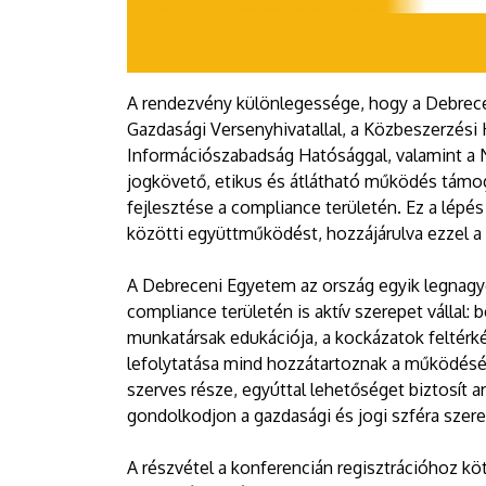
A rendezvény különlegessége, hogy a Debrec
Gazdasági Versenyhivatallal, a Közbeszerzési
Információszabadság Hatósággal, valamint a N
jogkövető, etikus és átlátható működés támo
fejlesztése a compliance területén. Ez a lépé
közötti együttműködést, hozzájárulva ezzel a 
A Debreceni Egyetem az ország egyik legnagy
compliance területén is aktív szerepet vállal:
munkatársak edukációja, a kockázatok feltérké
lefolytatása mind hozzátartoznak a működés
szerves része, egyúttal lehetőséget biztosít
gondolkodjon a gazdasági és jogi szféra szere
A részvétel a konferencián regisztrációhoz k