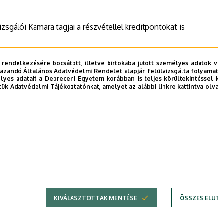
gálói Kamara tagjai a részvétellel kreditpontokat is
 rendelkezésére bocsátott, illetve birtokába jutott személyes adatok v
azandó Általános Adatvédelmi Rendelet alapján felülvizsgálta folyamata
yes adatait a Debreceni Egyetem korábban is teljes körültekintéssel 
tük Adatvédelmi Tájékoztatónkat, amelyet az alábbi linkre kattintva olv
KIVÁLASZTOTTAK MENTÉSE
ÖSSZES ELU
DEBRECENI EGYETEM