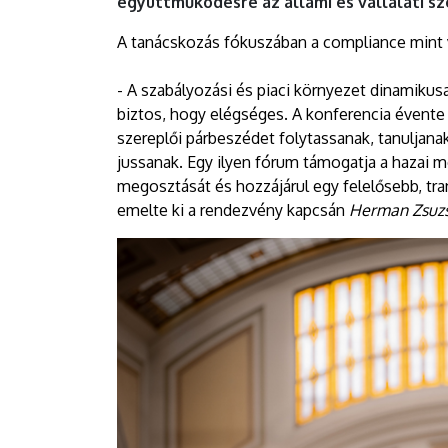
együttműködésre az állami és vállalati sz
A tanácskozás fókuszában a compliance mint 
- A szabályozási és piaci környezet dinamiku
biztos, hogy elégséges. A konferencia évente
szereplői párbeszédet folytassanak, tanuljan
jussanak. Egy ilyen fórum támogatja a hazai me
megosztását és hozzájárul egy felelősebb, tr
emelte ki a rendezvény kapcsán
Herman Zsuz