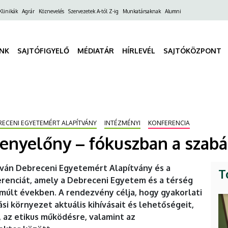
ő
Klinikák
Agrár
Köznevelés
Szervezetek A-tól Z-ig
Munkatársaknak
Alumni
gáció
INK
SAJTÓFIGYELŐ
MÉDIATÁR
HÍRLEVÉL
SAJTÓKÖZPONT
BRECENI EGYETEMÉRT ALAPÍTVÁNY
INTÉZMÉNYI
KONFERENCIA
enyelőny – fókuszban a szabá
tván Debreceni Egyetemért Alapítvány és a
T
erenciát, amely a Debreceni Egyetem és a térség
lmúlt években. A rendezvény célja, hogy gyakorlati
i környezet aktuális kihívásait és lehetőségeit,
 az etikus működésre, valamint az