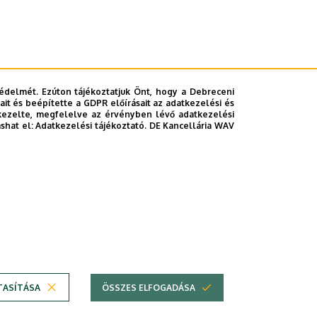
édelmét. Ezúton tájékoztatjuk Önt, hogy a Debreceni
it és beépítette a GDPR előírásait az adatkezelési és
kezelte, megfelelve az érvényben lévő adatkezelési
ashat el:
Adatkezelési tájékoztató.
DE Kancellária WAV
TASÍTÁSA
ÖSSZES ELFOGADÁSA