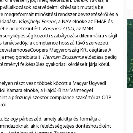
i ki a versenyjogi megfelelésben.
Bendik Tamás,
a
pvállalkozások adatvédelmi kihívásait mutatja be,
ke megreformált minősítési rendszer bevezetéséről és a
előadást.
Vágújhelyi Ferenc
, a NAV elnöke az EMAP és
jébe ad betekintést,
Korencsi Attila,
az MNB
ersenyképesség közötti szabályozási dilemmákra világít
 tanácsadója a compliance hosszú távú szervezeti
ricewaterhouseCoopers Magyarország Kft. cégtársa A
tja meg gondolatait.
Herman Zsuzsanna
előadása pedig
tézményi felkészülés gyakorlati kérdéseit járja körül.
melyen részt vesz többek között a Magyar Ügyvédi
lói Kamara elnöke, a Hajdú-Bihar Vármegyei
mint a pénzügyi szektor compliance szakértői az OTP
ről.
. Ez egy párbeszéd, amely alakítja és formálja a
mindazoknak, akik felelősségteljes döntéshozóként