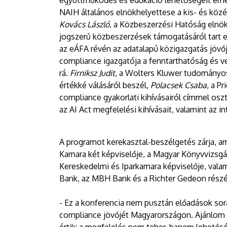
együttműködés és edukáció lehetőségeit emel
NAIH általános elnökhelyettese a kis- és közé
Kovács László
, a Közbeszerzési Hatóság elnö
jogszerű közbeszerzések támogatásáról tart 
az eÁFA révén az adatalapú közigazgatás jövő
compliance igazgatója a fenntarthatóság és v
rá.
Firniksz Judit
, a Wolters Kluwer tudományos
értékké válásáról beszél,
Polacsek Csaba
, a P
compliance gyakorlati kihívásairól címmel osz
az AI Act megfelelési kihívásait, valamint az in
A programot kerekasztal-beszélgetés zárja, a
Kamara két képviselője, a Magyar Könyvvizsgá
Kereskedelmi és Iparkamara képviselője, vala
Bank, az MBH Bank és a Richter Gedeon részé
- Ez a konferencia nem pusztán előadások sora
compliance jövőjét Magyarországon. Ajánlom 