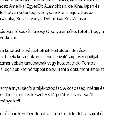
k az Amerikai Egyesült Államokban, de Kína, Japán és
lett olyan különleges helyszínekre is eljutottak az
ztrália, Brazília vagy a Dél-afrikai Köztársaság.
atásokra fókuszál, Jánosy Orsolya emlékeztetett, hogy a
lentkezni.
ti kutatást is végezhetnek külföldön, de részt
ntenzív kurzusokon is, míg a kiválósági ösztöndíjjal
ntézményében tanulhatnak vagy kutathatnak. Fontos
mes legalább két hónappal benyújtani a dokumentumokat
ampánnyal segíti a tájékozódást. A közösségi média és
filmsorozat is készül A világ előtted is nyitva áll
lményeikről.
deójában kendőzetlenül vall a külföldi lét kihívásairól és