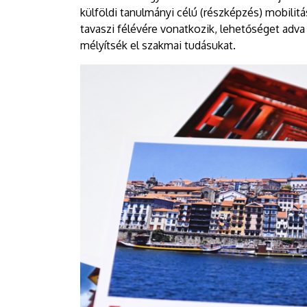
részképzésre
külföldi tanulmányi célú (részképzés) mobilit
tavaszi félévére vonatkozik, lehetőséget adv
|
mélyítsék el szakmai tudásukat.
DEBRECENI
EGYETEM