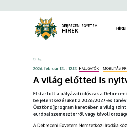
A
Ugrás
Fels
a
navi
világ
tartalomra
előtted
DEBRECENI EGYETEM
HÍRE
HÍREK
is
nyitva
Morzsa
Címlap
áll
2026. február 18. - 12:18
HALLGATÓK
MOBILITÁSI 
–
A világ előtted is nyi
újra
Elstartolt a pályázati időszak a Debrecen
lehet
be jelentkezésüket a 2026/2027-es tanév 
Ösztöndíjprogram keretében a világ szint
pályázni
európai szemeszterről vagy távoli ország
külföldi
A Debreceni Egyetem Nemzetközi Irodája közz