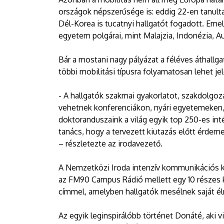
országok népszerűsége is: eddig 22-en tanulta
Dél-Korea is tucatnyi hallgatót fogadott. Emel
egyetem polgárai, mint Malajzia, Indonézia, Aus
Bár a mostani nagy pályázat a féléves áthallg
többi mobilitási típusra folyamatosan lehet je
- A hallgatók szakmai gyakorlatot, szakdolgoza
vehetnek konferenciákon, nyári egyetemeken, i
doktoranduszaink a világ egyik top 250-es i
tanács, hogy a tervezett kiutazás előtt érde
– részletezte az irodavezető.
A Nemzetközi Iroda intenzív kommunikációs k
az FM90 Campus Rádió mellett egy 10 részes kis
címmel, amelyben hallgatók mesélnek saját é
Az egyik leginspirálóbb történet Donáté, aki vi