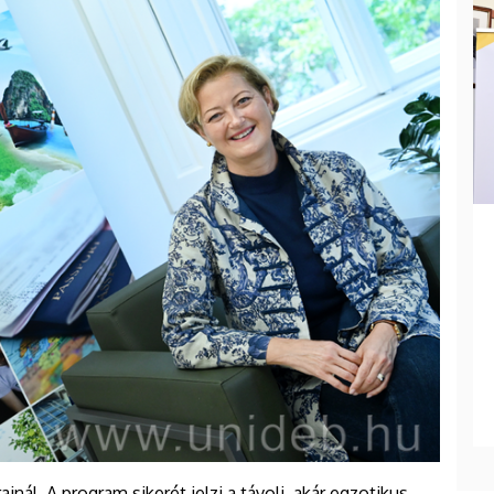
nál. A program sikerét jelzi a távoli, akár egzotikus