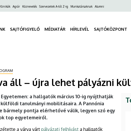
ő
Klinikák
Agrár
Köznevelés
Szervezetek A-tól Z-ig
Munkatársaknak
Alumni
gáció
INK
SAJTÓFIGYELŐ
MÉDIATÁR
HÍRLEVÉL
SAJTÓKÖZPONT
PROGRAM
tva áll – újra lehet pályázni kü
i Egyetemen: a hallgatók március 10-ig nyújthatják
T
külföldi tanulmányi mobilitásaira. A Pannónia
e bármely pontja elérhetővé válik, legyen szó egy
ok top egyetemeiről.
étette a várva várt
pályázati felhívást
a hallgatók