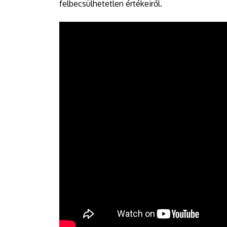
felbecsülhetetlen értékeiről.