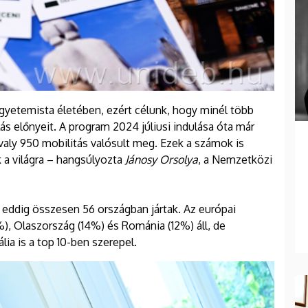
gyetemista életében, ezért célunk, hogy minél több
ás előnyeit. A program 2024 júliusi indulása óta már
valy 950 mobilitás valósult meg. Ezek a számok is
k a világra – hangsúlyozta
Jánosy Orsolya
, a Nemzetközi
ói eddig összesen 56 országban jártak. Az európai
%), Olaszország (14%) és Románia (12%) áll, de
ia is a top 10-ben szerepel.