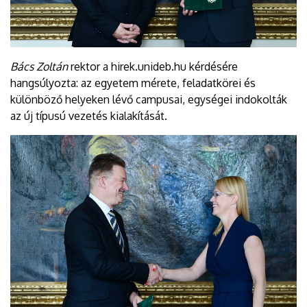
Bács Zoltán
rektor a hirek.unideb.hu kérdésére
hangsúlyozta: az egyetem mérete, feladatkörei és
különböző helyeken lévő campusai, egységei indokolták
az új típusú vezetés kialakítását.