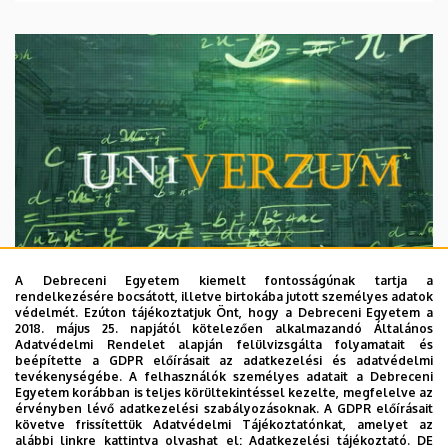
A Debreceni Egyetem kiemelt fontosságúnak tartja a
rendelkezésére bocsátott, illetve birtokába jutott személyes adatok
védelmét. Ezúton tájékoztatjuk Önt, hogy a Debreceni Egyetem a
2018. május 25. napjától kötelezően alkalmazandó Általános
Adatvédelmi Rendelet alapján felülvizsgálta folyamatait és
2026. augusztus 7.
beépítette a GDPR előírásait az adatkezelési és adatvédelmi
Univerzum: A Debreceni Egyetem
tevékenységébe. A felhasználók személyes adatait a Debreceni
Egyetem korábban is teljes körültekintéssel kezelte, megfelelve az
titkos receptjei
érvényben lévő adatkezelési szabályozásoknak. A GDPR előírásait
követve frissítettük Adatvédelmi Tájékoztatónkat, amelyet az
alábbi linkre kattintva olvashat el:
Adatkezelési tájékoztató.
DE