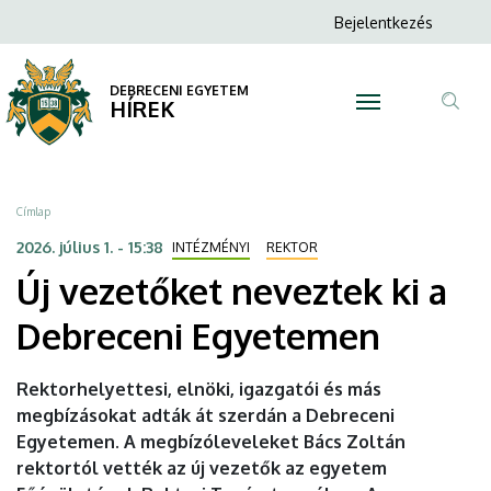
Új
Ugrás
Anonim
Bejelentkezés
a
N
Felhasználói
vezetőket
tartalomra
fiók
DEBRECENI EGYETEM
neveztek
HÍREK
menüje
Tar
ki
ker
a
Morzsa
Címlap
Debreceni
2026. július 1. - 15:38
INTÉZMÉNYI
REKTOR
Új vezetőket neveztek ki a
Egyetemen
Debreceni Egyetemen
|
DEBRECENI
Rektorhelyettesi, elnöki, igazgatói és más
megbízásokat adták át szerdán a Debreceni
EGYETEM
Egyetemen. A megbízóleveleket Bács Zoltán
rektortól vették az új vezetők az egyetem