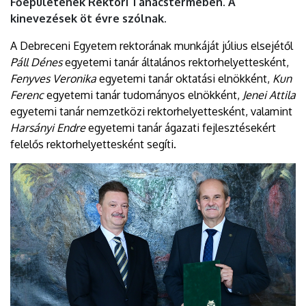
Főépületének Rektori Tanácstermében. A
kinevezések öt évre szólnak.
A Debreceni Egyetem rektorának munkáját július elsejétől
Páll Dénes
egyetemi tanár általános rektorhelyettesként,
Fenyves Veronika
egyetemi tanár oktatási elnökként,
Kun
Ferenc
egyetemi tanár tudományos elnökként,
Jenei Attila
egyetemi tanár nemzetközi rektorhelyettesként, valamint
Harsányi Endre
egyetemi tanár ágazati fejlesztésekért
felelős rektorhelyettesként segíti.