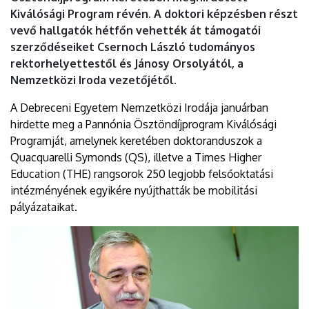
Kiválósági Program révén. A doktori képzésben részt
vevő hallgatók hétfőn vehették át támogatói
szerződéseiket Csernoch László tudományos
rektorhelyettestől és Jánosy Orsolyától, a
Nemzetközi Iroda vezetőjétől.
A Debreceni Egyetem Nemzetközi Irodája januárban
hirdette meg a Pannónia Ösztöndíjprogram Kiválósági
Programját, amelynek keretében doktoranduszok a
Quacquarelli Symonds (QS), illetve a Times Higher
Education (THE) rangsorok 250 legjobb felsőoktatási
intézményének egyikére nyújthatták be mobilitási
pályázataikat.