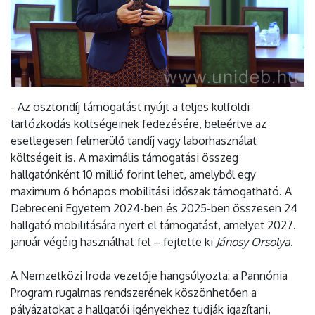
- Az ösztöndíj támogatást nyújt a teljes külföldi
tartózkodás költségeinek fedezésére, beleértve az
esetlegesen felmerülő tandíj vagy laborhasználat
költségeit is. A maximális támogatási összeg
hallgatónként 10 millió forint lehet, amelyből egy
maximum 6 hónapos mobilitási időszak támogatható. A
Debreceni Egyetem 2024-ben és 2025-ben összesen 24
hallgató mobilitására nyert el támogatást, amelyet 2027.
január végéig használhat fel – fejtette ki
Jánosy Orsolya
.
A Nemzetközi Iroda vezetője hangsúlyozta: a Pannónia
Program rugalmas rendszerének köszönhetően a
pályázatokat a hallgatói igényekhez tudják igazítani,