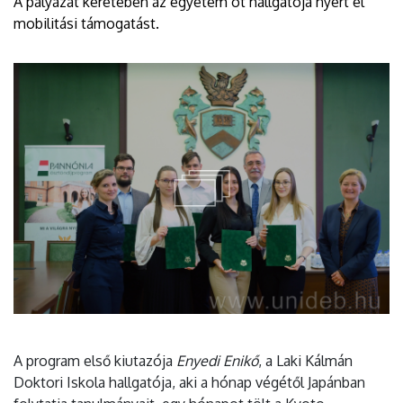
A pályázat keretében az egyetem öt hallgatója nyert el
mobilitási támogatást.
A program első kiutazója
Enyedi Enikő
, a Laki Kálmán
Doktori Iskola hallgatója, aki a hónap végétől Japánban