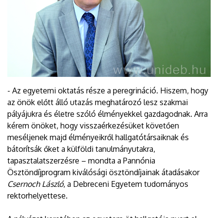
- Az egyetemi oktatás része a peregrináció. Hiszem, hogy
az önök előtt álló utazás meghatározó lesz szakmai
pályájukra és életre szóló élményekkel gazdagodnak. Arra
kérem önöket, hogy visszaérkezésüket követően
meséljenek majd élményeikről hallgatótársaiknak és
bátorítsák őket a külföldi tanulmányutakra,
tapasztalatszerzésre – mondta a Pannónia
Ösztöndíjprogram kiválósági ösztöndíjainak átadásakor
Csernoch László
, a Debreceni Egyetem tudományos
rektorhelyettese.