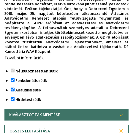
rendelkezésére bocsátott, illetve birtokába jutott személyes adatok
védelmét. Ezúton tájékoztatjuk Önt, hogy a Debreceni Egyetem a
2018. május 25. napjától kötelezően alkalmazandó Általános
Adatvédelmi Rendelet alapján felülvizsgálta folyamatait és
2026. augusztus 7.
beépítette a GDPR előírásait az adatkezelési és adatvédelmi
Univerzum: A Debreceni Egyetem
tevékenységébe. A felhasználók személyes adatait a Debreceni
Egyetem korábban is teljes körültekintéssel kezelte, megfelelve az
titkos receptjei
érvényben lévő adatkezelési szabályozásoknak. A GDPR előírásait
követve frissítettük Adatvédelmi Tájékoztatónkat, amelyet az
alábbi linkre kattintva olvashat el:
Adatkezelési tájékoztató.
DE
KUTATÁS
TUDOMÁNY
Kancellária WAV Központ
További információk
Nélkülözhetetlen sütik
Funkcionális sütik
Analitikai sütik
Hirdetési sütik
KIVÁLASZTOTTAK MENTÉSE
WITHDRAW CONSENT
DEBRECENI EGYETEM
ÖSSZES ELUTASÍTÁSA