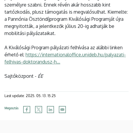
személyre szabni. Ennek révén akár hosszabb kint
tartózkodás, plusz támogatás is megvalósulhat. Kiemelte:
a Pannónia Ösztöndíjprogram Kiválósági Programját újra
megnyitották, a jelentkezők július 20-ig adhatják be
mobilitási pályázataikat.
A Kiválósági Program pályázati felhívása az alábbi linken
érhető el:
https://internationaloffice.unideb.hu/palyazati-
felhivas-doktorandusz-h…
Sajtóközpont -
ÉE
Last update:
2025. 05. 13. 15:25
Megosztás