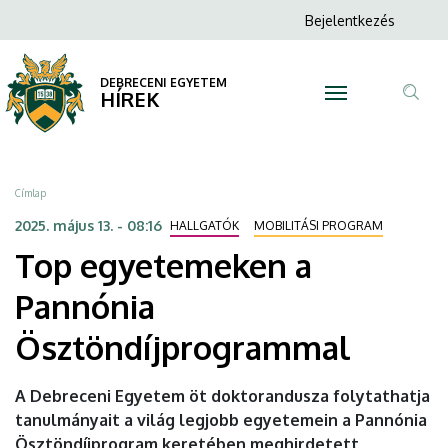
Top
Ugrás
Anonim
Bejelentkezés
a
N
Felhasználói
egyetemeken
tartalomra
fiók
DEBRECENI EGYETEM
a
HÍREK
menüje
Tar
Pannónia
ker
Ösztöndíjprogrammal
Morzsa
Címlap
|
2025. május 13. - 08:16
HALLGATÓK
MOBILITÁSI PROGRAM
Top egyetemeken a
DEBRECENI
Pannónia
EGYETEM
Ösztöndíjprogrammal
A Debreceni Egyetem öt doktorandusza folytathatja
tanulmányait a világ legjobb egyetemein a Pannónia
Ösztöndíjprogram keretében meghirdetett