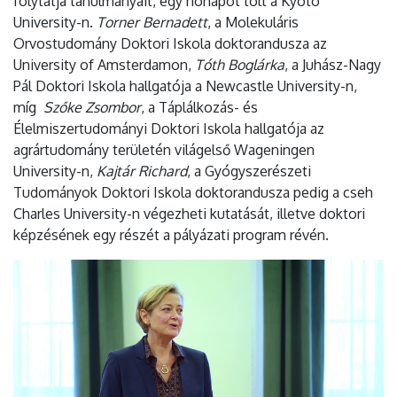
folytatja tanulmányait, egy hónapot tölt a Kyoto
University-n.
Torner Bernadett
, a Molekuláris
Orvostudomány Doktori Iskola doktorandusza az
University of Amsterdamon,
Tóth Boglárka
, a Juhász-Nagy
Pál Doktori Iskola hallgatója a Newcastle University-n,
míg
Szőke Zsombor
, a Táplálkozás- és
Élelmiszertudományi Doktori Iskola hallgatója az
agrártudomány területén világelső Wageningen
University-n,
Kajtár Richard
, a Gyógyszerészeti
Tudományok Doktori Iskola doktorandusza pedig a cseh
Charles University-n végezheti kutatását, illetve doktori
képzésének egy részét a pályázati program révén.