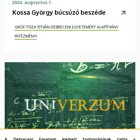
2026. augusztus 7.
Kossa György búcsúzó beszéde
GRÓF TISZA ISTVÁN DEBRECENI EGYETEMÉRT ALAPÍTVÁNY
INTÉZMÉNYI
A Debreceni Egyetem kiemelt fontosságúnak tartja a