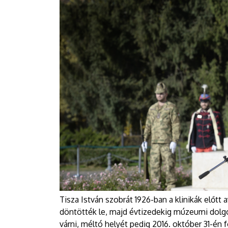
Tisza István szobrát 1926-ban a klinikák előt
döntötték le, majd évtizedekig múzeumi dolgoz
várni, méltó helyét pedig 2016. október 31-én fo