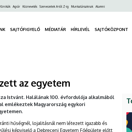
ő
Klinikák
Agrár
Köznevelés
Szervezetek A-tól Z-ig
Munkatársaknak
Alumni
gáció
INK
SAJTÓFIGYELŐ
MÉDIATÁR
HÍRLEVÉL
SAJTÓKÖZPONT
lékezett az egyetem
sza Istvánt. Halálának 100. évfordulója alkalmából
T
al emlékeztek Magyarország egykori
Egyetemen.
ránti hűségnél, lojalitásnál nem létezett igazabb és
űlési képviselő a Debreceni Egyetem Főépülete előtt