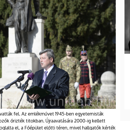
t avatták fel. Az emlékművet 1945-ben egyetemisták
ók őrizték titokban. Újraavatására 2000-ig kellett
glalta el, a Főépület előtti téren, mivel hallgatók kérték