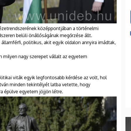
i nézetrendszerének középpontjában a történelmi
dszeren belüli önállóságának megőrzése állt.
llamférfi, politikus, akit egyik oldalon annyira imádtak,
án milyen nagy szerepet vállalt az egyetem
itikai viták egyik legfontosabb kérdése az volt, hol
stván minden tekintélyét latba vetette, hogy
a épülve egyetem jöjjön létre.