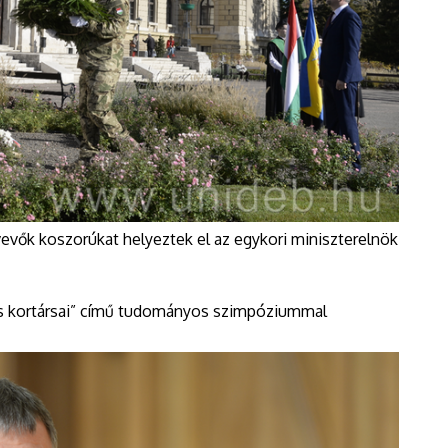
vevők koszorúkat helyeztek el az egykori miniszterelnök
s kortársai” című tudományos szimpóziummal