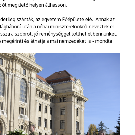
 őt megillető helyen állhasson.
edetileg szánták, az egyetem Főépülete elé. Annak az
lágháború után a néhai miniszterelnökről neveztek el.
 vissza a szobrot, jó reménységgel tölthet el bennünket,
e megérinti és áthatja a mai nemzedéket is - mondta