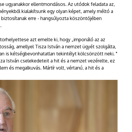
ése ugyanakkor ellentmondásos. Az utódok feladata az,
nyekből kialakítsunk egy olyan képet, amely méltó a
 biztosítanak erre - hangsúlyozta köszöntőjében
.
torhelyettese azt emelte ki, hogy „imponáló az az
tatosság, amellyel Tisza István a nemzet ügyét szolgálta,
ban is kétségbevonhatatlan tekintélyt kölcsönzött neki. "
za István cselekedeteit a hit és a nemzet vezérelte, ez
m és megalkuvás. Mártír volt, vértanú, a hit és a