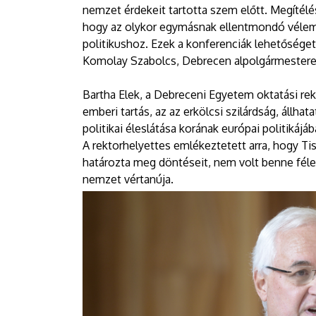
nemzet érdekeit tartotta szem előtt. Megítél
hogy az olykor egymásnak ellentmondó vélemé
politikushoz. Ezek a konferenciák lehetőséget
Komolay Szabolcs, Debrecen alpolgármestere
Bartha Elek, a Debreceni Egyetem oktatási rek
emberi tartás, az az erkölcsi szilárdság, állha
politikai éleslátása korának európai politikájá
A rektorhelyettes emlékeztetett arra, hogy Tis
határozta meg döntéseit, nem volt benne félele
nemzet vértanúja.