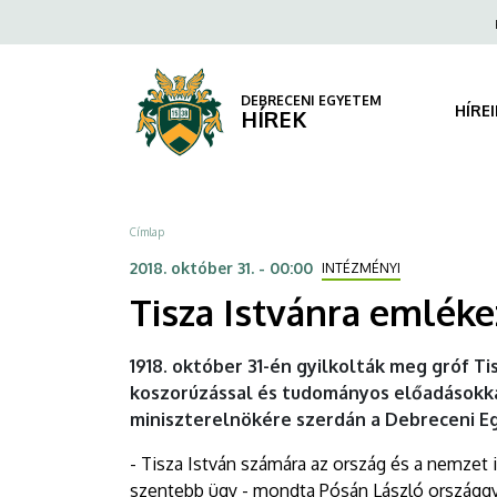
Ugrás
Fels
a
navi
Tisza
tartalomra
Istvánra
DEBRECENI EGYETEM
HÍRE
HÍREK
emlékezett
az
Morzsa
Címlap
egyetem
2018. október 31. - 00:00
INTÉZMÉNYI
|
​​​​​​​Tisza Istvánra em
DEBRECENI
1918. október 31-én gyilkolták meg gróf Ti
EGYETEM
koszorúzással és tudományos előadásokk
miniszterelnökére szerdán a Debreceni 
- Tisza István számára az ország és a nemzet i
szentebb ügy - mondta Pósán László országgy