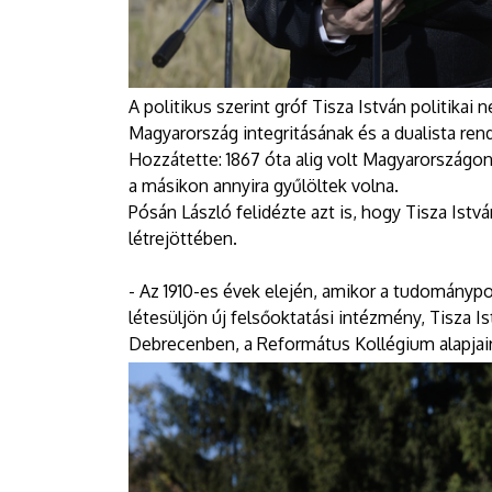
A politikus szerint gróf Tisza István politika
Magyarország integritásának és a dualista ren
Hozzátette: 1867 óta alig volt Magyarországon á
a másikon annyira gyűlöltek volna.
Pósán László felidézte azt is, hogy Tisza Istv
létrejöttében.
- Az 1910-es évek elején, amikor a tudománypol
létesüljön új felsőoktatási intézmény, Tisza I
Debrecenben, a Református Kollégium alapjair