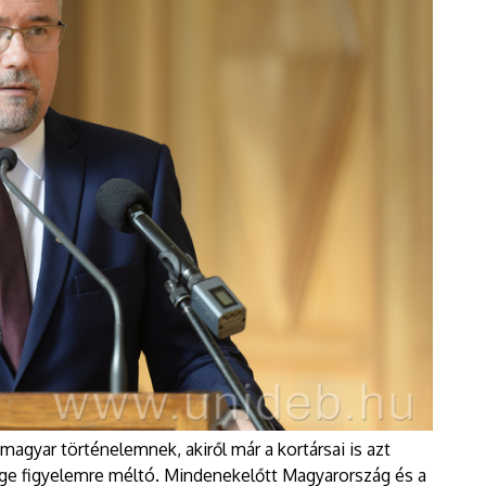
 magyar történelemnek, akiről már a kortársai is azt
ége figyelemre méltó. Mindenekelőtt Magyarország és a