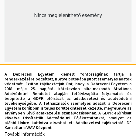
Nincs megjeleníthető esemény
A Debreceni Egyetem kiemelt fontosságúnak tartja a
2026. szeptember 19.
rendelkezésére bocsátott, illetve birtokába jutott személyes adatok
védelmét. Ezúton tájékoztatjuk Önt, hogy a Debreceni Egyetem a
ÁOK-diplomaosztó ünnepség
2018. május 25. napjától kötelezően alkalmazandó Általános
Adatvédelmi Rendelet alapján felülvizsgálta folyamatait és
Az Általános Orvostudományi Kar szeptember 19-
beépítette a GDPR előírásait az adatkezelési és adatvédelmi
tevékenységébe. A felhasználók személyes adatait a Debreceni
én, szombaton 11 órától tartja nyári diplomaosztó
Egyetem korábban is teljes körültekintéssel kezelte, megfelelve az
ünnepségét a Főépület Díszudvarán. A Multimédia
érvényben lévő adatkezelési szabályozásoknak. A GDPR előírásait
ÜNNEPSÉG, DIPLOMAOSZTÓ
követve frissítettük Adatvédelmi Tájékoztatónkat, amelyet az
és E-learning Technikai Központ a youtube-on
alábbi linkre kattintva olvashat el:
Adatkezelési tájékoztató.
DE
élőben közvetíti az oklevélátadót.
Kancellária WAV Központ
További információk