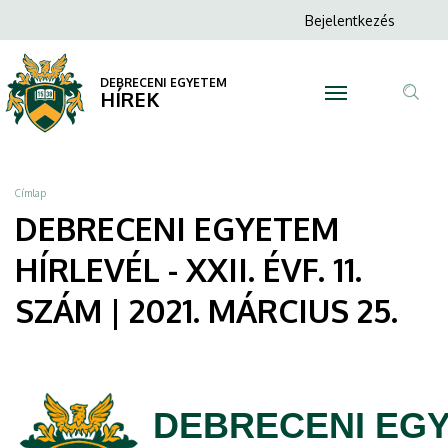
DEBRECENI
Ugrás
Anonim
Bejelentkezés
a
N
Felhasználói
EGYETEM
tartalomra
fiók
DEBRECENI EGYETEM
HÍRLEVÉL
HÍREK
menüje
Tar
-
ker
XXII.
Morzsa
Címlap
ÉVF.
DEBRECENI EGYETEM
11.
HÍRLEVÉL - XXII. ÉVF. 11.
SZÁM
SZÁM | 2021. MÁRCIUS 25.
|
2021.
DEBRECENI EG
MÁRCIUS