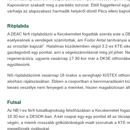
Kaposváron szakadt meg a parádés sorozat. Ettől függetlenül egy
várhatja az alapszakasz harmadik helyéről döntő Pécs elleni bajnok
Röplabda
A DEAC férfi röplabdázói a Kecskemétet fogadták szerda este a D
esélyesének a vendégek számítottak, ám Fodor Antal tanítványai 
az oroszlán bajszát”. Hatalmas küzdelemben végül 3:2-es KTE-sike
gazdagodott egy ponttal, ami a végelszámolásnál még jól jöhet. Na
regenerációra, ugyanis vasárnap 17:30-kor már a DKSE otthonába
együttesünk.
Női röplabdázóink vasárnap 18 órakor a sereghajtó KISTEX otthon
alsóházi rájátszásában. Ebben a csoportban a bennmaradásért kü
kiesés veszélye nem fenyegeti a mieinket, hiszen magabiztosan áll
Futsal
Az NB I-es férfi futsalbajnokság felsőházában a Kecskemétet fog
18:30-kor a DESOK-ban. A két csapat egy-egy ponttal áll az ötcs
végén, a mieink rosszabb gólkülönbségük miatt szorulnak a KTE mö
megelőznék riválisukat.