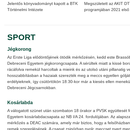
Jelentős könyvadományt kapott a BTK
Megszületett az AKIT D
Történelmi Intézete
programjában 2021 első 
SPORT
Jégkorong
Az Erste Liga elődöntőjének ötödik mérkőzésén, kedd este Brassó
Debreceni Egyetem jégkorongcsapata. A sérültek miatt a kissé bor
rácáfolva remekül harcoltak a mieink és az utolsó utáni pillanatig 
hosszabbításban a hazaiak szerezték meg a meccs egyetlen gólját.
erdélyieknek, így csütörtökön 18:30-kor már a kiesés ellen menekü
Debreceni Jégcsarnokban.
Kosárlabda
A válogatott szünet után szombaton 18 órakor a PVSK együttesét 
Egyetem kosárlabdacsapata az NB I/A 24. fordulójában. Az alapsza
mérkőzés a DEAC számára, amely már biztos, hogy a felsőházban 
remek szereplésének. A csapat zsinórban nyolc meccset nyert meg