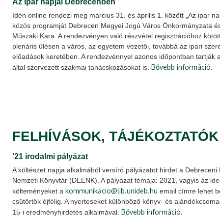
Az ipar napjai Debrecenben
Idén online rendezi meg március 31. és április 1. között „Az ipar 
közös programját Debrecen Megyei Jogú Város Önkormányzata é
Műszaki Kara. A rendezvényen való részvétel regisztrációhoz kötött
plenáris ülésen a város, az egyetem vezetői, továbbá az ipari sze
előadások keretében. A rendezvénnyel azonos időpontban tartják 
Bővebb információ.
által szervezett szakmai tanácskozásokat is.
FELHÍVÁSOK, TÁJÉKOZTATÓK
'21 irodalmi pályázat
A költészet napja alkalmából versíró pályázatot hirdet a Debrecen
Nemzeti Könyvtár (DEENK). A pályázat témája: 2021, vagyis az ide
kommunikacio@lib.unideb.hu
költeményeket a
email címre lehet be
csütörtök éjfélig. A nyerteseket különböző könyv- és ajándékcsomag
Bővebb információ.
15-i eredményhirdetés alkalmával.