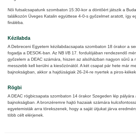
Női futsalcsapatunk szombaton 15:30-kor a döntőért játszik a Bud
találkozón Üveges Katalin együttese 4-0-s győzelmet aratott, így eg
fináléba.
Kézilabda
A Debreceni Egyetem kézilabdacsapata szombaton 18 órakor a se
fogadja a DESOK-ban. Az NB I/B 17. fordulójában rendezendő mér
győzelem a DEAC számára, hiszen az alsóházban nagyon sűrű a 
messzebb kell kerülni a kiesőzónától. A két csapat pár hete már 
bajnokságban, akkor a hajdúságiak 26-24-re nyertek a piros-kéke
Rögbi
A DEAC rögbicsapata szombaton 14 órakor Szegeden lép pályára a
bajnokságban. A bronzéremre hajtó hazaiak számára kulcsfontoss
egyetemisták arra törekszenek, hogy a saját útjukat járva eredmé
több célt elérjenek.