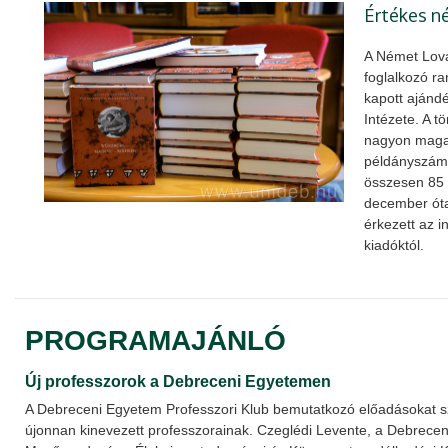
Értékes 
A Német Lova
foglalkozó r
kapott ajánd
Intézete. A t
nagyon magas
példányszám
összesen 85 
december óta
érkezett az 
kiadóktól.
PROGRAMAJÁNLÓ
Új professzorok a Debreceni Egyetemen
A Debreceni Egyetem Professzori Klub bemutatkozó előadásokat 
újonnan kinevezett professzorainak. Czeglédi Levente, a Debrece