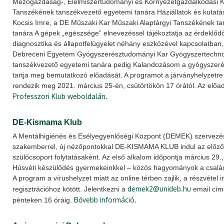
Mezőgazdaság-, Élelmiszertudományi és Környezetgazdálkodási Ka
Tanszékének tanszékvezető egyetemi tanára Háziállatok és kutatás
Kocsis Imre, a DE Műszaki Kar Műszaki Alaptárgyi Tanszékének t
tanára A gépek „egészsége” elnevezéssel tájékoztatja az érdeklőd
diagnosztika és állapotfelügyelet néhány eszközével kapcsolatban,
Debreceni Egyetem Gyógyszerésztudományi Kar Gyógyszertechno
tanszékvezető egyetemi tanára pedig Kalandozásom a gyógyszeré
tartja meg bemutatkozó előadását. A programot a járványhelyzetre v
rendezik meg 2021. március 25-én, csütörtökön 17 órától. Az előa
Professzori Klub weboldalán.
DE-Kismama Klub
A Mentálhigiénés és Esélyegyenlőségi Központ (DEMEK) szervezés
szakemberrel, új nézőpontokkal DE-KISMAMA KLUB indul az előző
szülőcsoport folytatásaként. Az első alkalom időpontja március 29
Húsvéti készülődés gyermekeinkkel – közös hagyományok a csalá
A program a vírushelyzet miatt az online térben zajlik, a részvétel 
demek2@unideb.hu
regisztrációhoz kötött. Jelentkezni a
email cím
Bővebb információ.
pénteken 16 óráig.