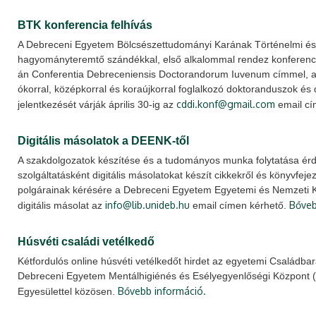
BTK konferencia felhívás
A Debreceni Egyetem Bölcsészettudományi Karának Történelmi és N
hagyományteremtő szándékkal, első alkalommal rendez konferenci
án Conferentia Debreceniensis Doctorandorum Iuvenum címmel, a
ókorral, középkorral és koraújkorral foglalkozó doktoranduszok és d
cddi.konf@gmail.com
jelentkezését várják április 30-ig az
email c
Digitális másolatok a DEENK-től
A szakdolgozatok készítése és a tudományos munka folytatása érd
szolgáltatásként digitális másolatokat készít cikkekről és könyvfej
polgárainak kérésére a Debreceni Egyetem Egyetemi és Nemzeti 
info@lib.unideb.hu
Bőveb
digitális másolat az
email címen kérhető.
Húsvéti családi vetélkedő
Kétfordulós online húsvéti vetélkedőt hirdet az egyetemi Családb
Debreceni Egyetem Mentálhigiénés és Esélyegyenlőségi Központ 
Bővebb információ.
Egyesülettel közösen.