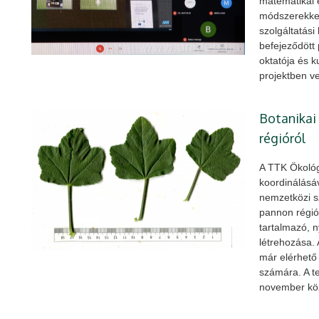
matematikai é
módszerekke
szolgáltatási
befejeződött
oktatója és k
projektben ve
Botanikai
régióról
A TTK Ökológ
koordinálásá
nemzetközi sz
pannon régió 
tartalmazó, n
létrehozása.
már elérhető
számára. A te
november kö