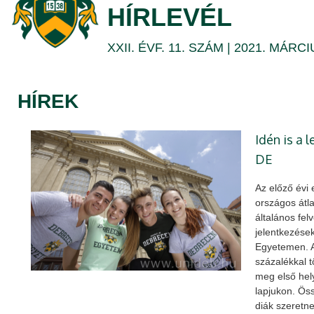
25.
HÍRLEVÉL
|
XXII. ÉVF. 11. SZÁM | 2021. MÁRCI
DEBRECENI
EGYETEM
HÍREK
Idén is a 
DE
Az előző évi
országos átl
általános felv
jelentkezése
Egyetemen. A
százalékkal t
meg első hely
lapjukon. Ös
diák szeretn