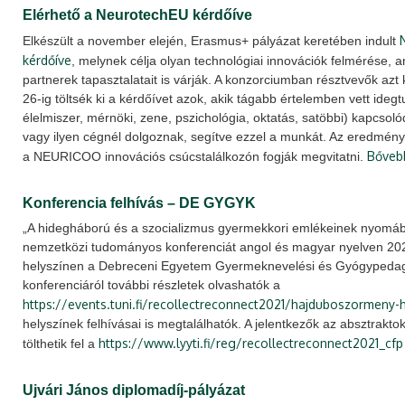
Elérhető a NeurotechEU kérdőíve
Elkészült a november elején, Erasmus+ pályázat keretében indult
kérdőíve
, melynek célja olyan technológiai innovációk felmérése,
partnerek tapasztalatait is várják. A konzorciumban résztvevők azt
26-ig töltsék ki a kérdőívet azok, akik tágabb értelemben vett ide
élelmiszer, mérnöki, zene, pszichológia, oktatás, satöbbi) kapcsol
vagy ilyen cégnél dolgoznak, segítve ezzel a munkát. Az eredmények
Bővebb
a NEURICOO innovációs csúcstalálkozón fogják megvitatni.
Konferencia felhívás – DE GYGYK
„A hidegháború és a szocializmus gyermekkori emlékeinek nyomá
nemzetközi tudományos konferenciát angol és magyar nyelven 202
helyszínen a Debreceni Egyetem Gyermeknevelési és Gyógypedagó
konferenciáról további részletek olvashatók a
https://events.tuni.fi/recollectreconnect2021/hajduboszormeny-
helyszínek felhívásai is megtalálhatók. A jelentkezők az absztrakto
https://www.lyyti.fi/reg/recollectreconnect2021_cfp
tölthetik fel a
Ujvári János diplomadíj-pályázat