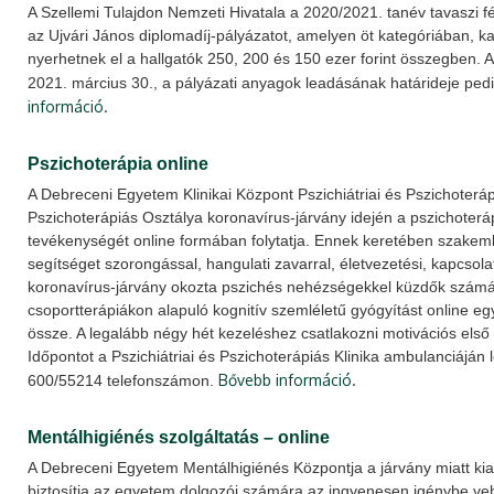
A Szellemi Tulajdon Nemzeti Hivatala a 2020/2021. tanév tavaszi f
az Ujvári János diplomadíj-pályázatot, amelyen öt kategóriában, k
nyerhetnek el a hallgatók 250, 200 és 150 ezer forint összegben. A
2021. március 30., a pályázati anyagok leadásának határideje pedi
információ.
Pszichoterápia online
A Debreceni Egyetem Klinikai Központ Pszichiátriai és Pszichoterápi
Pszichoterápiás Osztálya koronavírus-járvány idején a pszichoterá
tevékenységét online formában folytatja. Ennek keretében szakem
segítséget szorongással, hangulati zavarral, életvezetési, kapcsola
koronavírus-járvány okozta pszichés nehézségekkel küzdők számár
csoportterápiákon alapuló kognitív szemléletű gyógyítást online eg
össze. A legalább négy hét kezeléshez csatlakozni motivációs első i
Időpontot a Pszichiátriai és Pszichoterápiás Klinika ambulanciáján 
Bővebb információ.
600/55214 telefonszámon.
Mentálhigiénés szolgáltatás – online
A Debreceni Egyetem Mentálhigiénés Központja a járvány miatt kial
biztosítja az egyetem dolgozói számára az ingyenesen igénybe ve