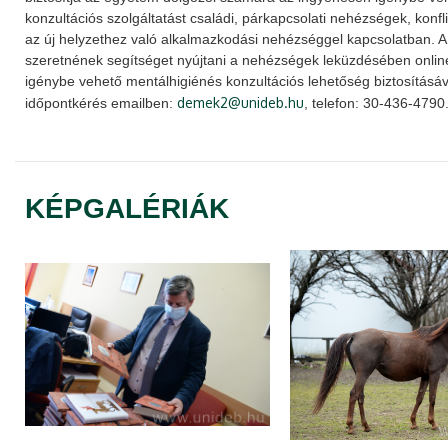
konzultációs szolgáltatást családi, párkapcsolati nehézségek, konfl
az új helyzethez való alkalmazkodási nehézséggel kapcsolatban.
szeretnének segítséget nyújtani a nehézségek leküzdésében onli
igénybe vehető mentálhigiénés konzultációs lehetőség biztosításáv
demek2@unideb.hu
időpontkérés emailben:
, telefon: 30-436-4790
KÉPGALÉRIÁK