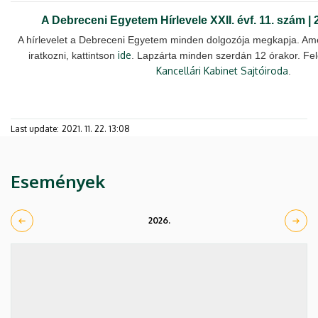
A Debreceni Egyetem Hírlevele XXII. évf. 11. szám | 
A hírlevelet a Debreceni Egyetem minden dolgozója megkapja. Ame
ide
iratkozni, kattintson
. Lapzárta minden szerdán 12 órakor. Fel
Kancellári Kabinet Sajtóiroda
.
Last update:
2021. 11. 22. 13:08
Események
2026.