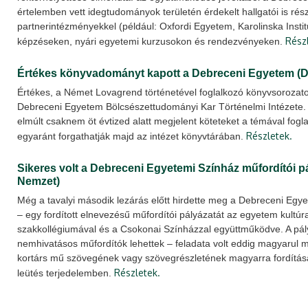
értelemben vett idegtudományok területén érdekelt hallgatói is rés
partnerintézményekkel (például: Oxfordi Egyetem, Karolinska Instit
Rész
képzéseken, nyári egyetemi kurzusokon és rendezvényeken.
Értékes könyvadományt kapott a Debreceni Egyetem (
Értékes, a Német Lovagrend történetével foglalkozó könyvsorozato
Debreceni Egyetem Bölcsészettudományi Kar Történelmi Intézete
elmúlt csaknem öt évtized alatt megjelent köteteket a témával fogla
Részletek.
egyaránt forgathatják majd az intézet könyvtárában.
Sikeres volt a Debreceni Egyetemi Színház műfordítói p
Nemzet)
Még a tavalyi második lezárás előtt hirdette meg a Debreceni Egy
– egy fordított elnevezésű műfordítói pályázatát az egyetem kultú
szakkollégiumával és a Csokonai Színházzal együttműködve. A pál
nemhivatásos műfordítók lehettek – feladata volt eddig magyarul
kortárs mű szövegének vagy szövegrészletének magyarra fordítása
Részletek.
leütés terjedelemben.