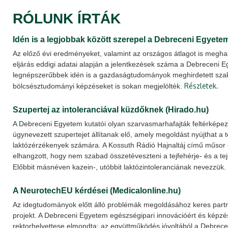
RÓLUNK ÍRTÁK
Idén is a legjobbak között szerepel a Debreceni Egyetem
Az előző évi eredményeket, valamint az országos átlagot is meghala
eljárás eddigi adatai alapján a jelentkezések száma a Debreceni 
legnépszerűbbek idén is a gazdaságtudományok meghirdetett szak
Részletek.
bölcsésztudományi képzéseket is sokan megjelölték.
Szupertej az intoleranciával küzdőknek (Hirado.hu)
A Debreceni Egyetem kutatói olyan szarvasmarhafajták feltérképe
úgynevezett szupertejet állítanak elő, amely megoldást nyújthat a 
laktózérzékenyek számára. A Kossuth Rádió Hajnaltáj című műsor 
elhangzott, hogy nem szabad összetéveszteni a tejfehérje- és a te
Előbbit másnéven kazein-, utóbbit laktózintoleranciának nevezzük.
A NeurotechEU kérdései (Medicalonline.hu)
Az idegtudományok előtt álló problémák megoldásához keres par
projekt. A Debreceni Egyetem egészségipari innovációért és képzésf
rektorhelyettese elmondta: az együttműködés jóvoltából a Debrec