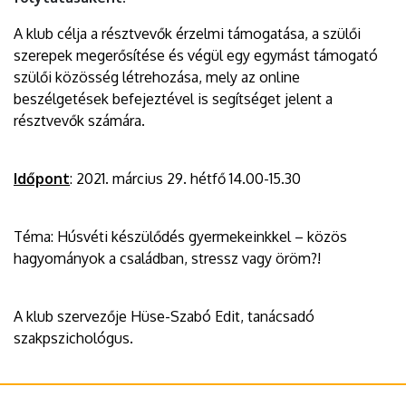
A klub célja a résztvevők érzelmi támogatása, a szülői
szerepek megerősítése és végül egy egymást támogató
szülői közösség létrehozása, mely az online
beszélgetések befejeztével is segítséget jelent a
résztvevők számára.
Időpont
: 2021. március 29. hétfő 14.00-15.30
Téma: Húsvéti készülődés gyermekeinkkel – közös
hagyományok a családban, stressz vagy öröm?!
A klub szervezője Hüse-Szabó Edit, tanácsadó
szakpszichológus.
A csoport – a vírushelyzet miatt - az online térben zajlik, a