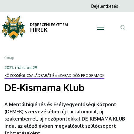
DE-
Ugrás
Anonim
Bejelentkezés
a
N
Felhasználói
Kismama
tartalomra
fiók
DEBRECENI EGYETEM
Klub
HÍREK
menüje
Tar
|
ker
DEBRECENI
Morzsa
Címlap
EGYETEM
2021. március 29.
KÖZÖSSÉGI, CSALÁDBARÁT ÉS SZABADIDŐS PROGRAMOK
DE-Kismama Klub
A Mentálhigiénés és Esélyegyenlőségi Központ
(DEMEK) szervezésében új tartalommal, új
szakemberrel, új nézőpontokkal DE-KISMAMA KLUB
indul az előző évben megvalósult szülőcsoport
folytatásaként.