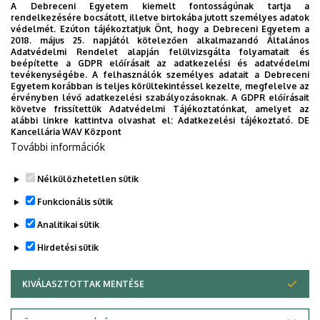
A Debreceni Egyetem kiemelt fontosságúnak tartja a
részvétel ingyenes, de előzetes regisztrációhoz kötött,
rendelkezésére bocsátott, illetve birtokába jutott személyes adatok
amivel a résztvevők megkapják a bejelentkező linket a
védelmét. Ezúton tájékoztatjuk Önt, hogy a Debreceni Egyetem a
2018. május 25. napjától kötelezően alkalmazandó Általános
beszélgetések előtt. Jelentkezni a
demek2@unideb.hu
e-
Adatvédelmi Rendelet alapján felülvizsgálta folyamatait és
mail címen lehet 2021. március 26. 16 óráig.
beépítette a GDPR előírásait az adatkezelési és adatvédelmi
tevékenységébe. A felhasználók személyes adatait a Debreceni
Egyetem korábban is teljes körültekintéssel kezelte, megfelelve az
Dokumentumok
érvényben lévő adatkezelési szabályozásoknak. A GDPR előírásait
20210329de-kismama_klub.pdf
(250.82 KB)
követve frissítettük Adatvédelmi Tájékoztatónkat, amelyet az
alábbi linkre kattintva olvashat el:
Adatkezelési tájékoztató.
DE
Kancellária WAV Központ
Last update:
2021. 11. 22. 14:22
További információk
Megosztás
Nélkülözhetetlen sütik
Funkcionális sütik
Analitikai sütik
Hirdetési sütik
KIVÁLASZTOTTAK MENTÉSE
WITHDRAW CONSENT
DEBRECENI EGYETEM