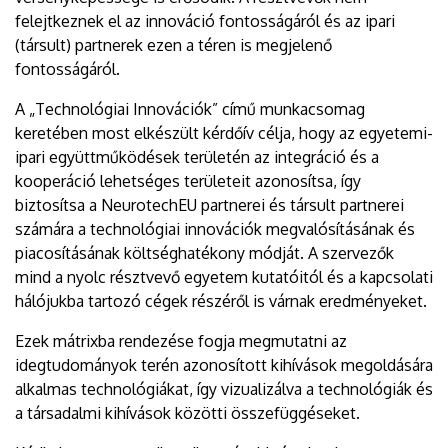
felejtkeznek el az innováció fontosságáról és az ipari
(társult) partnerek ezen a téren is megjelenő
fontosságáról.
A „Technológiai Innovációk” című munkacsomag
keretében most elkészült kérdőív célja, hogy az egyetemi-
ipari együttműködések területén az integráció és a
kooperáció lehetséges területeit azonosítsa, így
biztosítsa a NeurotechEU partnerei és társult partnerei
számára a technológiai innovációk megvalósításának és
piacosításának költséghatékony módját. A szervezők
mind a nyolc résztvevő egyetem kutatóitól és a kapcsolati
hálójukba tartozó cégek részéről is várnak eredményeket.
Ezek mátrixba rendezése fogja megmutatni az
idegtudományok terén azonosított kihívások megoldására
alkalmas technológiákat, így vizualizálva a technológiák és
a társadalmi kihívások közötti összefüggéseket.