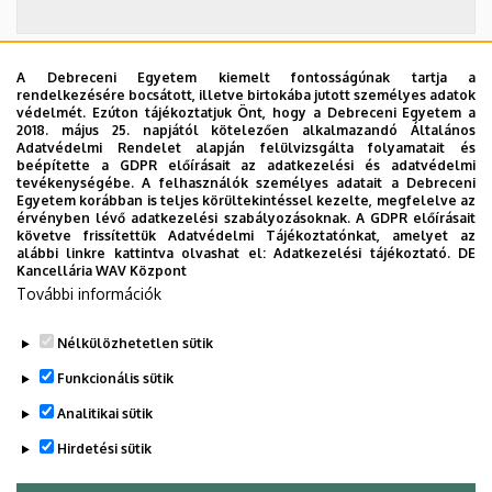
A Debreceni Egyetem kiemelt fontosságúnak tartja a
2026. szeptember 19.
rendelkezésére bocsátott, illetve birtokába jutott személyes adatok
védelmét. Ezúton tájékoztatjuk Önt, hogy a Debreceni Egyetem a
ÁOK-diplomaosztó ünnepség
2018. május 25. napjától kötelezően alkalmazandó Általános
Adatvédelmi Rendelet alapján felülvizsgálta folyamatait és
Az Általános Orvostudományi Kar szeptember 19-
beépítette a GDPR előírásait az adatkezelési és adatvédelmi
tevékenységébe. A felhasználók személyes adatait a Debreceni
én, szombaton 11 órától tartja nyári diplomaosztó
Egyetem korábban is teljes körültekintéssel kezelte, megfelelve az
ünnepségét a Főépület Díszudvarán. A Multimédia
érvényben lévő adatkezelési szabályozásoknak. A GDPR előírásait
ÜNNEPSÉG, DIPLOMAOSZTÓ
követve frissítettük Adatvédelmi Tájékoztatónkat, amelyet az
és E-learning Technikai Központ a youtube-on
alábbi linkre kattintva olvashat el:
Adatkezelési tájékoztató.
DE
élőben közvetíti az oklevélátadót.
Kancellária WAV Központ
További információk
TOVÁBB AZ ÖSSZES ESEMÉNYRE
Nélkülözhetetlen sütik
Funkcionális sütik
Analitikai sütik
Hirdetési sütik