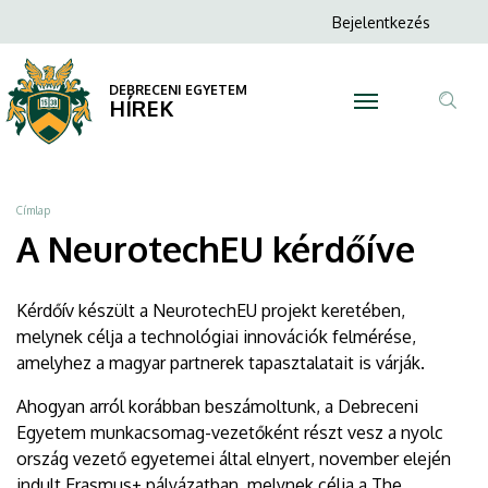
A
Ugrás
Anonim
Bejelentkezés
a
N
Felhasználói
NeurotechEU
tartalomra
fiók
DEBRECENI EGYETEM
kérdőíve
HÍREK
menüje
Tar
|
ker
DEBRECENI
Morzsa
Címlap
EGYETEM
A NeurotechEU kérdőíve
Kérdőív készült a NeurotechEU projekt keretében,
melynek célja a technológiai innovációk felmérése,
amelyhez a magyar partnerek tapasztalatait is várják.
Ahogyan arról korábban beszámoltunk, a Debreceni
Egyetem munkacsomag-vezetőként részt vesz a nyolc
ország vezető egyetemei által elnyert, november elején
indult Erasmus+ pályázatban, melynek célja a The