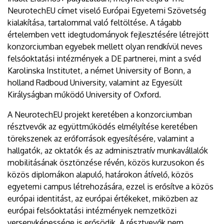
NeurotechEU címet viselő Európai Egyetemi Szövetség
kialakítása, tartalommal való feltöltése. A tágabb
értelemben vett idegtudományok fejlesztésére létrejött
konzorciumban egyebek mellett olyan rendkívül neves
felsőoktatási intézmények a DE partnerei, mint a svéd
Karolinska Institutet, a német University of Bonn, a
holland Radboud University, valamint az Egyesült
Királyságban működő University of Oxford.
A NeurotechEU projekt keretében a konzorciumban
résztvevők az együttműködés elmélyítése keretében
törekszenek az erőforrások egyesítésére, valamint a
hallgatók, az oktatók és az adminisztratív munkavállalók
mobilitásának ösztönzése révén, közös kurzusokon és
közös diplomákon alapuló, határokon átívelő, közös
egyetemi campus létrehozására, ezzel is erősítve a közös
európai identitást, az európai értékeket, miközben az
európai felsőoktatási intézmények nemzetközi
versenyképessége is erősödik. A résztvevők nem