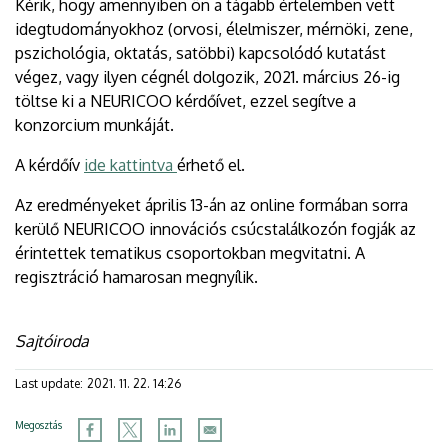
Kérik, hogy amennyiben ön a tágabb értelemben vett
idegtudományokhoz (orvosi, élelmiszer, mérnöki, zene,
pszichológia, oktatás, satöbbi) kapcsolódó kutatást
végez, vagy ilyen cégnél dolgozik, 2021. március 26-ig
töltse ki a NEURICOO kérdőívet, ezzel segítve a
konzorcium munkáját.
A kérdőív
ide kattintva
érhető el.
Az eredményeket április 13-án az online formában sorra
kerülő NEURICOO innovációs csúcstalálkozón fogják az
érintettek tematikus csoportokban megvitatni. A
regisztráció hamarosan megnyílik.
Sajtóiroda
Last update:
2021. 11. 22. 14:26
Megosztás