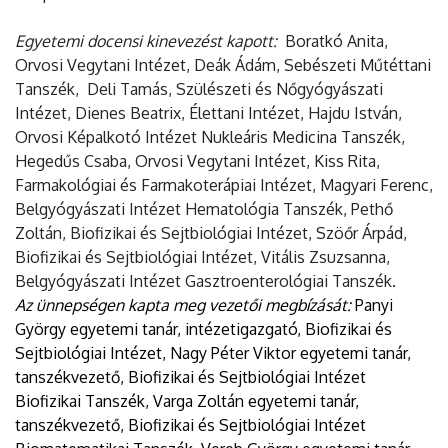
Egyetemi docensi kinevezést kapott:
Boratkó Anita,
Orvosi Vegytani Intézet, Deák Ádám, Sebészeti Műtéttani
Tanszék, Deli Tamás, Szülészeti és Nőgyógyászati
Intézet, Dienes Beatrix, Élettani Intézet, Hajdu István,
Orvosi Képalkotó Intézet Nukleáris Medicina Tanszék,
Hegedűs Csaba, Orvosi Vegytani Intézet, Kiss Rita,
Farmakológiai és Farmakoterápiai Intézet, Magyari Ferenc,
Belgyógyászati Intézet Hematológia Tanszék, Pethő
Zoltán, Biofizikai és Sejtbiológiai Intézet, Szöőr Árpád,
Biofizikai és Sejtbiológiai Intézet, Vitális Zsuzsanna,
Belgyógyászati Intézet Gasztroenterológiai Tanszék.
Az ünnepségen kapta meg vezetői megbízását:
Panyi
György egyetemi tanár, intézetigazgató, Biofizikai és
Sejtbiológiai Intézet, Nagy Péter Viktor egyetemi tanár,
tanszékvezető, Biofizikai és Sejtbiológiai Intézet
Biofizikai Tanszék, Varga Zoltán egyetemi tanár,
tanszékvezető, Biofizikai és Sejtbiológiai Intézet