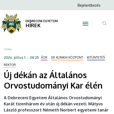
Új
Ugrás
Anonim
Bejelentkezés
a
N
Felhasználói
dékán
tartalomra
fiók
DEBRECENI EGYETEM
az
HÍREK
menüje
Tar
Általános
ker
Orvostudományi
Morzsa
Címlap
Kar
2026. július 1. - 08:25
ÁOK
DE KLINIKAI KÖZPONT
KITÜNTETÉS
élén
REKTOR
Új dékán az Általános
|
Orvostudományi Kar élén
DEBRECENI
EGYETEM
A Debreceni Egyetem Általános Orvostudományi
Karát tizenhárom év után új dékán vezeti. Mátyus
László professzort Németh Norbert egyetemi tanár