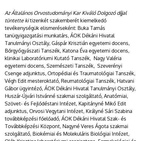
Az Általános Orvostudományi Kar Kiváló Dolgozó díjjal
tüntette ki
tizenkét szakemberét kiemelkedő
tevékenységük elismeréseként: Buka Tamás
tanügyigazgatási munkatárs, ÁOK Dékáni Hivatal
Tanulmányi Osztály, Gáspár Krisztián egyetemi docens,
Bőrgyógyászati Tanszék, Katona Éva egyetemi docens,
klinikai Laboratóriumi Kutató Tanszék, Nagy Valéria
egyetemi docens, Szemészeti Tanszék, Szeverényi
Csenge adjunktus, Ortopédiai és Traumatológiai Tanszék,
Végh Edit mesteroktató, Reumatológiai Tanszék, Hatvani
Gábor ügyintéző, ÁOK Dékáni Hivatal Tanulmányi Osztály,
Huszár-Újvári Istvánné szakmai szolgáltató, Anatómiai,
Szövet- és Fejlődéstani Intézet, Kapitányné Mikó Edit
adjunktus, Orvosi Vegytani Intézet, Királyné Sári Szabina
továbbképzési főelőadó, ÁOK Dékáni Hivatal Szak- és
Továbbképzési Központ, Nagyné Veres Ágota szakmai
szolgáltató, Biokémiai és Molekuláris Biológiai Intézet,