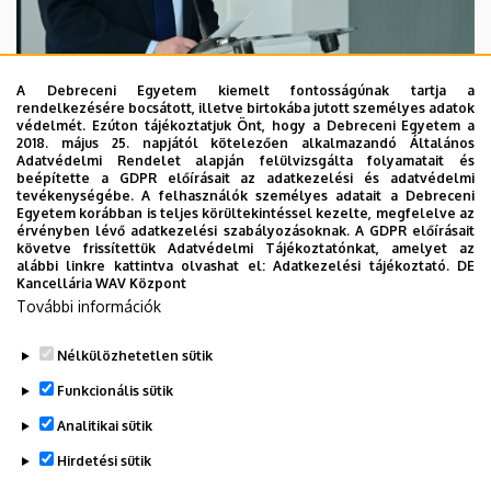
A Debreceni Egyetem kiemelt fontosságúnak tartja a
rendelkezésére bocsátott, illetve birtokába jutott személyes adatok
védelmét. Ezúton tájékoztatjuk Önt, hogy a Debreceni Egyetem a
2018. május 25. napjától kötelezően alkalmazandó Általános
2026. augusztus 7.
Adatvédelmi Rendelet alapján felülvizsgálta folyamatait és
beépítette a GDPR előírásait az adatkezelési és adatvédelmi
Kossa György búcsúzó beszéde
tevékenységébe. A felhasználók személyes adatait a Debreceni
Egyetem korábban is teljes körültekintéssel kezelte, megfelelve az
érvényben lévő adatkezelési szabályozásoknak. A GDPR előírásait
GRÓF TISZA ISTVÁN DEBRECENI EGYETEMÉRT ALAPÍTVÁNY
követve frissítettük Adatvédelmi Tájékoztatónkat, amelyet az
alábbi linkre kattintva olvashat el:
Adatkezelési tájékoztató.
DE
INTÉZMÉNYI
Kancellária WAV Központ
További információk
Nélkülözhetetlen sütik
Funkcionális sütik
Analitikai sütik
Hirdetési sütik