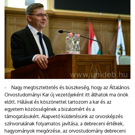
- Nagy megtiszteltetés és büszkeség, hogy az Általános
Orvostudományi Kar új vezetőjeként itt állhatok ma önök
előtt. Hálával és köszönettel tartozom a kar és az
egyetem közösségének a bizalomért és a
támogatásukért. Alapvető küldetésünk az orvosképzés
színvonalának folyamatos javítása, a debreceni értékek,
hagyományok megőrzése, az orvostudomány debreceni