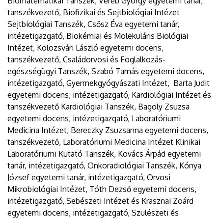
Biomatematikai Tanszék, Vereb György egyetemi tanár,
tanszékvezető, Biofizikai és Sejtbiológiai Intézet
Sejtbiológiai Tanszék, Csősz Éva egyetemi tanár,
intézetigazgató, Biokémiai és Molekuláris Biológiai
Intézet, Kolozsvári László egyetemi docens,
tanszékvezető, Családorvosi és Foglalkozás-
egészségügyi Tanszék, Szabó Tamás egyetemi docens,
intézetigazgató, Gyermekgyógyászati Intézet, Barta Judit
egyetemi docens, intézetigazgató, Kardiológiai Intézet és
tanszékvezető Kardiológiai Tanszék, Bagoly Zsuzsa
egyetemi docens, intézetigazgató, Laboratóriumi
Medicina Intézet, Bereczky Zsuzsanna egyetemi docens,
tanszékvezető, Laboratóriumi Medicina Intézet Klinikai
Laboratóriumi Kutató Tanszék, Kovács Árpád egyetemi
tanár, intézetigazgató, Onkoradiológiai Tanszék, Kónya
József egyetemi tanár, intézetigazgató, Orvosi
Mikrobiológiai Intézet, Tóth Dezső egyetemi docens,
intézetigazgató, Sebészeti Intézet és Krasznai Zoárd
egyetemi docens, intézetigazgató, Szülészeti és