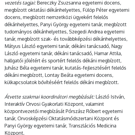
vezetés tagjai:
Bereczky Zsuzsanna egyetemi docens,
megbízott oktatási dékánhelyettes, Fülöp Péter egyetemi
docens, megbízott nemzetközi ügyekért felelős
dékánhelyettes, Panyi György egyetemi tanár, megbízott
tudományos dékánhelyettes, Szegedi Andrea egyetemi
tanár, megbízott szak- és továbbképzési dékánhelyettes,
Mátyus László egyetemi tanár, dékáni tanácsadó, Nagy
László egyetemi tanár, dékáni tanácsadó, Hamar Attila,
hallgatói jólétért és sportért felelős dékáni megbízott,
Juhász Béla egyetemi tanár, kutatás-fejlesztésért felelős
dékáni megbízott, Lontay Beáta egyetemi docens,
külkapcsolatok bővítéséért felelős dékáni megbízott.
Átvette szakmai koordinátori megbízását:
László István,
Interaktív Orvosi Gyakorlati Központ, valamint
központvezetői megbízását Pórszász Róbert egyetemi
tanár, Orvosképzési Oktatásmódszertani Központ és
Panyi György egyetemi tanár, Transzlációs Medicina
Központ.