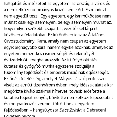
hallgatóit és intézeteit az egyetem, az ország, a város és
a nemzetközi tudományos közösség előtt. És mindezt
nem egyedül teszi. Egy egyetem, egy kar működése nem
múlhat csak egy személyen, de egy személyen múlhat az,
hogy milyen szűkebb csapattal, vezetéssel látja el
közösen a feladatokat. Ez különösen igaz az Általános
Orvostudományi Karra, amely nem csupán az egyetem
egyik legnagyobb kara, hanem egyike azoknak, amelyek az
egyetem nemzetközi ismertségét és tekintélyét
évtizedek óta meghatározzák. Az itt folyó oktatás,
kutatás és gyógyító munka egyszerre szolgálja a
tudomány fejlődését és emberek millióinak egészségét.
Ez óriási felelősség, amelyet Mátyus László professzor
viselt az elmúlt tizenhárom évben, mely időszak alatt a kar
megőrizte kiváló szakmai hírnevét, tovább erősítette a
kutatási teljesítményét, bővítette nemzetközi kapcsolatait
és meghatározó szerepet töltött be az egyetem
fejlődésében – hangsúlyozta
Bács Zoltán
, a Debreceni
Egyetem rektora.