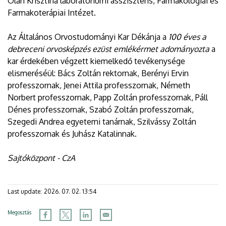
Oláh Krisztina laboratóriumi asszisztens, Farmakológiai és
Farmakoterápiai Intézet.
Az Általános Orvostudományi Kar Dékánja a
100 éves a
debreceni orvosképzés ezüst emlékérmet adományozta
a
kar érdekében végzett kiemelkedő tevékenysége
elismeréséül: Bács Zoltán rektornak, Berényi Ervin
professzornak, Jenei Attila professzornak, Németh
Norbert professzornak, Papp Zoltán professzornak, Páll
Dénes professzornak, Szabó Zoltán professzornak,
Szegedi Andrea egyetemi tanárnak, Szilvássy Zoltán
professzornak és Juhász Katalinnak.
Sajtóközpont - CzA
Last update:
2026. 07. 02. 13:54
Megosztás