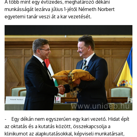
A több mint egy évtizedes, meghatározó dékáni
munkásságát lezárva július 1-jétől Németh Norbert
egyetemi tanár veszi át a kar vezetését.
- Egy dékán nem egyszerűen egy kari vezető. Hidat épít
az oktatás és a kutatás között, összekapcsolja a
klinikumot az alapkutatásokkal, képviseli munkatársait,