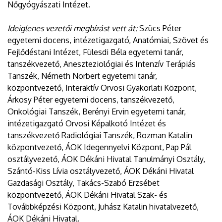
Nőgyógyászati Intézet.
Ideiglenes vezetői megbízást vett át:
Szücs Péter
egyetemi docens, intézetigazgató, Anatómiai, Szövet és
Fejlődéstani Intézet, Fülesdi Béla egyetemi tanár,
tanszékvezető, Aneszteziológiai és Intenzív Terápiás
Tanszék, Németh Norbert egyetemi tanár,
központvezető, Interaktív Orvosi Gyakorlati Központ,
Árkosy Péter egyetemi docens, tanszékvezető,
Onkológiai Tanszék, Berényi Ervin egyetemi tanár,
intézetigazgató Orvosi Képalkotó Intézet és
tanszékvezető Radiológiai Tanszék, Rozman Katalin
központvezető, ÁOK Idegennyelvi Központ, Pap Pál
osztályvezető, ÁOK Dékáni Hivatal Tanulmányi Osztály,
Szántó-Kiss Lívia osztályvezető, ÁOK Dékáni Hivatal
Gazdasági Osztály, Takács-Szabó Erzsébet
központvezető, ÁOK Dékáni Hivatal Szak- és
Továbbképzési Központ, Juhász Katalin hivatalvezető,
ÁOK Dékáni Hivatal.