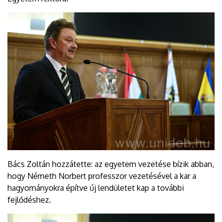
Bács Zoltán hozzátette: az egyetem vezetése bízik abban,
hogy Németh Norbert professzor vezetésével a kar a
hagyományokra építve új lendületet kap a további
fejlődéshez.