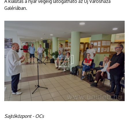
A kiállítás a nyár végéig látogatható az Új Városháza
Galériában.
Sajtóközpont - OCs