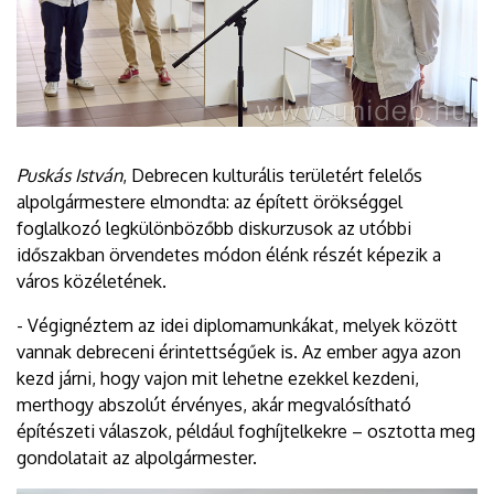
Puskás István
, Debrecen kulturális területért felelős
alpolgármestere elmondta: az épített örökséggel
foglalkozó legkülönbözőbb diskurzusok az utóbbi
időszakban örvendetes módon élénk részét képezik a
város közéletének.
- Végignéztem az idei diplomamunkákat, melyek között
vannak debreceni érintettségűek is. Az ember agya azon
kezd járni, hogy vajon mit lehetne ezekkel kezdeni,
merthogy abszolút érvényes, akár megvalósítható
építészeti válaszok, például foghíjtelkekre – osztotta meg
gondolatait az alpolgármester.