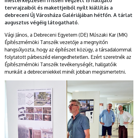
mesterképzésén frissen végzett 15 hallgató
tervrajzaiból és makettjeiből nyílt kiállítás a
debreceni Új Városháza Galériájában hétfőn. A tárlat
augusztus végéig látogatható.
Vági János, a Debreceni Egyetem (DE) Műszaki Kar (MK)
Építészmérnöki Tanszék vezetője a megnyitón
hangsúlyozta, hogy az építészet közügy, a társadalommal
folytatott párbeszéd elengedhetetlen. Ezért szeretnék az
Építészmérnöki Tanszék tevékenységét, hallgatóik
munkáit a debreceniekkel minél jobban megismertetni.