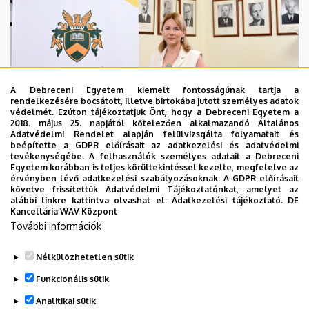
A Debreceni Egyetem kiemelt fontosságúnak tartja a
rendelkezésére bocsátott, illetve birtokába jutott személyes adatok
védelmét. Ezúton tájékoztatjuk Önt, hogy a Debreceni Egyetem a
2018. május 25. napjától kötelezően alkalmazandó Általános
Adatvédelmi Rendelet alapján felülvizsgálta folyamatait és
2026. augusztus 5.
beépítette a GDPR előírásait az adatkezelési és adatvédelmi
Hagyományőrzés és innováció a
tevékenységébe. A felhasználók személyes adatait a Debreceni
Egyetem korábban is teljes körültekintéssel kezelte, megfelelve az
Bölcsészettudományi Karon
érvényben lévő adatkezelési szabályozásoknak. A GDPR előírásait
követve frissítettük Adatvédelmi Tájékoztatónkat, amelyet az
alábbi linkre kattintva olvashat el:
Adatkezelési tájékoztató.
DE
BÖLCSÉSZETTUDOMÁNY
BTK
INTÉZMÉNYI
Kancellária WAV Központ
További információk
Nélkülözhetetlen sütik
Funkcionális sütik
Analitikai sütik