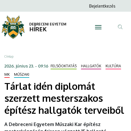
Tárlat
Ugrás
Anonim
Bejelentkezés
a
N
Felhasználói
idén
tartalomra
fiók
DEBRECENI EGYETEM
diplomát
HÍREK
menüje
Tar
szerzett
ker
mesterszakos
Morzsa
Címlap
építész
2026. június 23. - 09:16
FELSŐOKTATÁS
HALLGATÓK
KULTÚRA
hallgatók
MK
MŰSZAKI
Tárlat idén diplomát
terveiből
szerzett mesterszakos
|
építész hallgatók terveiből
DEBRECENI
EGYETEM
A Debreceni Egyetem Műszaki Kar építész