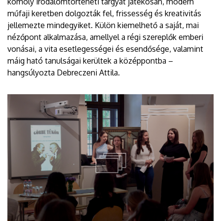
komoly irodalomtörténeti tárgyat játékosan, modern
műfaji keretben dolgozták fel, frissesség és kreativitás
jellemezte mindegyiket. Külön kiemelhető a saját, mai
nézőpont alkalmazása, amellyel a régi szereplők emberi
vonásai, a vita esetlegességei és esendősége, valamint
máig ható tanulságai kerültek a középpontba –
hangsúlyozta Debreczeni Attila.