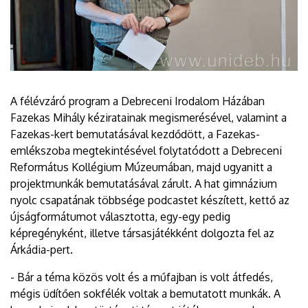
A félévzáró program a Debreceni Irodalom Házában
Fazekas Mihály kéziratainak megismerésével, valamint a
Fazekas-kert bemutatásával kezdődött, a Fazekas-
emlékszoba megtekintésével folytatódott a Debreceni
Református Kollégium Múzeumában, majd ugyanitt a
projektmunkák bemutatásával zárult. A hat gimnázium
nyolc csapatának többsége podcastet készített, kettő az
újságformátumot választotta, egy-egy pedig
képregényként, illetve társasjátékként dolgozta fel az
Árkádia-pert.
- Bár a téma közös volt és a műfajban is volt átfedés,
mégis üdítően sokfélék voltak a bemutatott munkák. A