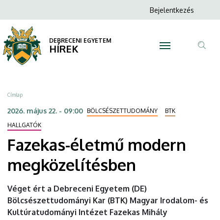
Fazekas-
Ugrás
Anonim
Bejelentkezés
a
N
Felhasználói
életmű
tartalomra
fiók
DEBRECENI EGYETEM
modern
HÍREK
menüje
Tar
megközelítésben
ker
|
Morzsa
Címlap
DEBRECENI
2026. május 22. - 09:00
BÖLCSÉSZETTUDOMÁNY
BTK
EGYETEM
HALLGATÓK
Fazekas-életmű modern
megközelítésben
Véget ért a Debreceni Egyetem (DE)
Bölcsészettudományi Kar (BTK) Magyar Irodalom- és
Kultúratudományi Intézet Fazekas Mihály