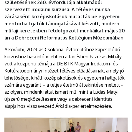
születésének 260. évfordulója alkalmából
szervezett irodalmi kurzusa. A féléves munka
zárásaként középiskolások mutatták be egyetemi
mentorhallgatók támogatásával készült, modern
műfaji keretekben feldolgozott munkáikat május 20-
án a Debreceni Református Kollégium Múzeumában.
A korábbi, 2023-as Csokonai évfordulóhoz kapcsolódó
kurzushoz hasonlóan ebben a tanévben Fazekas Mihály
volt a központi témája a DE BTK Magyar Irodalom- és
Kultúratudományi Intézet féléves előadásainak, amely jó
lehetőséget kínált középiskolások és egyetemi hallgatók
számára egyaránt – a teljes életmű áttekintése mellett -
az olyan, mindenki által ismert mű, mint a Lúdas Matyi
újszerű megközelítésére vagy a debreceni identitás
alapjaihoz visszavezető Árkádia-per értelmezésére.