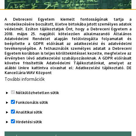
A Debreceni Egyetem kiemelt fontosságúnak tartja a
rendelkezésére bocsátott, illetve birtokába jutott személyes adatok
védelmét. Ezúton tájékoztatjuk Önt, hogy a Debreceni Egyetem a
2018. május 25. napjától kötelezően alkalmazandó Általános
Adatvédelmi Rendelet alapján felülvizsgálta folyamatait és
2026. augusztus 7.
beépítette a GDPR előírásait az adatkezelési és adatvédelmi
Univerzum: A Debreceni Egyetem
tevékenységébe. A felhasználók személyes adatait a Debreceni
Egyetem korábban is teljes körültekintéssel kezelte, megfelelve az
titkos receptjei
érvényben lévő adatkezelési szabályozásoknak. A GDPR előírásait
követve frissítettük Adatvédelmi Tájékoztatónkat, amelyet az
alábbi linkre kattintva olvashat el:
Adatkezelési tájékoztató.
DE
KUTATÁS
TUDOMÁNY
Kancellária WAV Központ
További információk
Nélkülözhetetlen sütik
Funkcionális sütik
Analitikai sütik
Hirdetési sütik