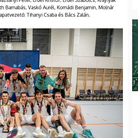
sányi Péter, Erdei Kristóf, Erdei Szabolcs, Krajnyák
Tóth Barnabás, Vaskó Aurél, Komádi Benjamin, Molnár
apatvezető: Tihanyi Csaba és Bács Zalán.