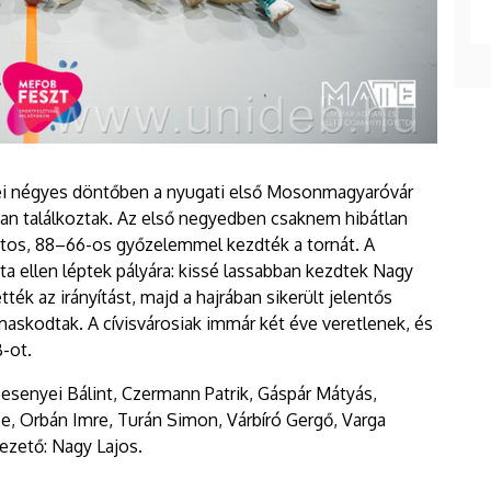
dei négyes döntőben a nyugati első Mosonmagyaróvár
éban találkoztak. Az első negyedben csaknem hibátlan
ztos, 88–66-os győzelemmel kezdték a tornát. A
a ellen léptek pályára: kissé lassabban kezdtek Nagy
ték az irányítást, majd a hajrában sikerült jelentős
lmaskodtak. A cívisvárosiak immár két éve veretlenek, és
B-ot.
esenyei Bálint, Czermann Patrik, Gáspár Mátyás,
, Orbán Imre, Turán Simon, Várbíró Gergő, Varga
ezető: Nagy Lajos.