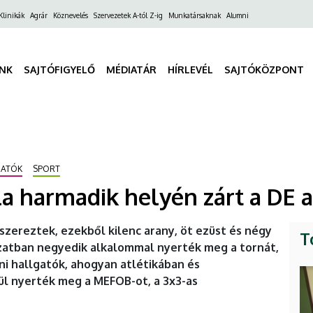
ő
Klinikák
Agrár
Köznevelés
Szervezetek A-tól Z-ig
Munkatársaknak
Alumni
gáció
INK
SAJTÓFIGYELŐ
MÉDIATÁR
HÍRLEVÉL
SAJTÓKÖZPONT
GATÓK
SPORT
a harmadik helyén zárt a DE 
szereztek, ezekből kilenc arany, öt ezüst és négy
T
ozatban negyedik alkalommal nyerték meg a tornát,
i hallgatók, ahogyan atlétikában és
ül nyerték meg a MEFOB-ot, a 3x3-as