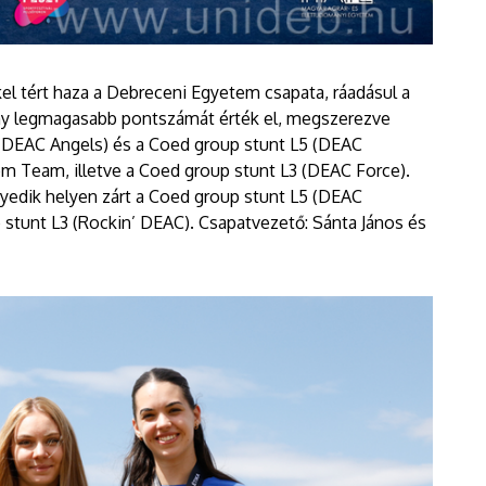
l tért haza a Debreceni Egyetem csapata, ráadásul a
ny legmagasabb pontszámát érték el, megszerezve
L3 (DEAC Angels) és a Coed group stunt L5 (DEAC
Pom Team, illetve a Coed group stunt L3 (DEAC Force).
yedik helyen zárt a Coed group stunt L5 (DEAC
p stunt L3 (Rockin’ DEAC). Csapatvezető: Sánta János és