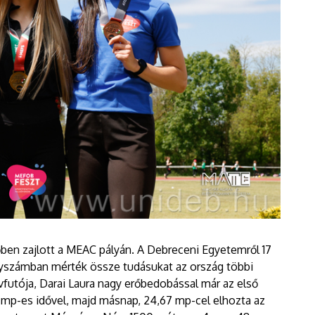
őben zajlott a MEAC pályán. A Debreceni Egyetemről 17
yszámban mérték össze tudásukat az ország többi
vfutója, Darai Laura nagy erőbedobással már az első
 mp-es idővel, majd másnap, 24,67 mp-cel elhozta az