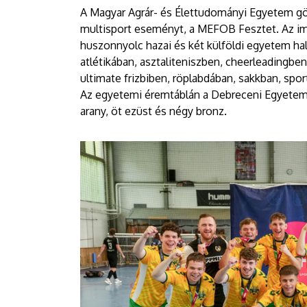
|
A Magyar Agrár- és Élettudományi Egyetem g
multisport eseményt, a MEFOB Fesztet. Az i
DEBRECENI
huszonnyolc hazai és két külföldi egyetem hal
atlétikában, asztaliteniszben, cheerleadingbe
EGYETEM
ultimate frizbiben, röplabdában, sakkban, spo
Az egyetemi éremtáblán a Debreceni Egyetem a
arany, öt ezüst és négy bronz.