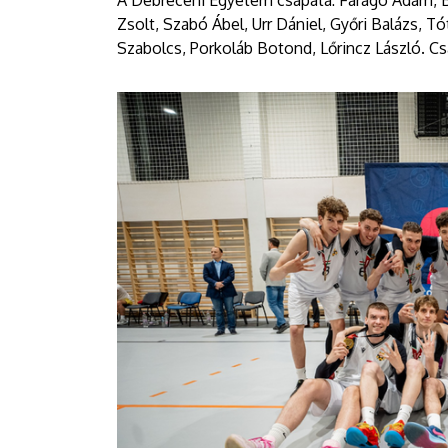
A Debreceni Egyetem csapata: Faragó Ádám, Baz
Zsolt, Szabó Ábel, Urr Dániel, Győri Balázs, 
Szabolcs, Porkoláb Botond, Lőrincz László. Cs