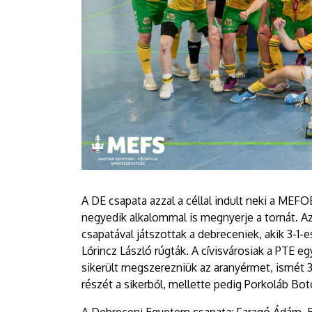
A DE csapata azzal a céllal indult neki a ME
negyedik alkalommal is megnyerje a tornát. Az
csapatával játszottak a debreceniek, akik 3-1-e
Lőrincz László rúgták. A cívisvárosiak a PTE e
sikerült megszerezniük az aranyérmet, ismét 3-1
részét a sikerből, mellette pedig Porkoláb Bot