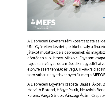
A Debreceni Egyetem férfi kosárcsapata az i
UNI-Győr ellen kezdett, akikkel tavaly a finál
játékot mutattak be a debreceniek és magabi
döntőben a jól ismert Miskolci Egyetem csapat
Lajos tanítványai, de a második negyedtől átvet
előnyre szert tenniük és végül 111–86-ra diada
sorozatban negyedszer nyerték meg a MEFO
A Debreceni Egyetem csapata: Balázsi Ákos, B
Horváth Botond, Hőgye Patrik, Neuwirth Bence
Ferenc, Varga Sándor, Várszegi Ádám. Csapatv