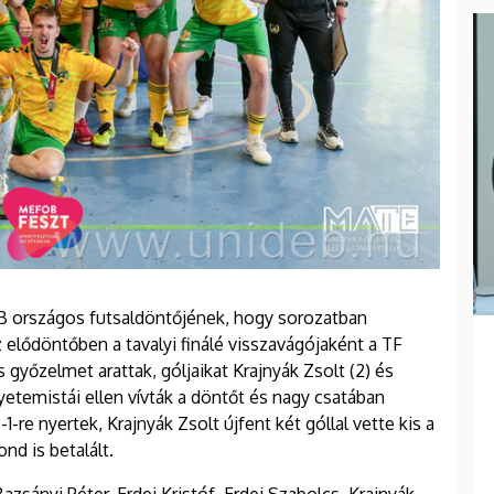
FOB országos futsaldöntőjének, hogy sorozatban
 elődöntőben a tavalyi finálé visszavágójaként a TF
s győzelmet arattak, góljaikat Krajnyák Zsolt (2) és
gyetemistái ellen vívták a döntőt és nagy csatában
-re nyertek, Krajnyák Zsolt újfent két góllal vette kis a
ond is betalált.