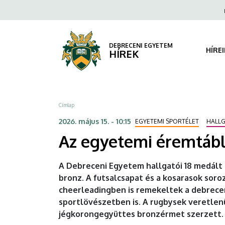
Az
Ugrás
Fels
a
navi
egyetemi
tartalomra
éremtábla
DEBRECENI EGYETEM
HÍRE
HÍREK
harmadik
helyén
Morzsa
Címlap
zárt
2026. május 15. - 10:15
EGYETEMI SPORTÉLET
HALL
a
Az egyetemi éremtábl
DE
A Debreceni Egyetem hallgatói 18 medált 
a
bronz. A futsalcsapat és a kosarasok sor
cheerleadingben is remekeltek a debrecen
MEFOB
sportlövészetben is. A rugbysek veretlen
Feszten
jégkorongegyüttes bronzérmet szerzett.