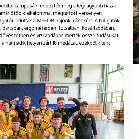
ödöllői campusán rendezték meg a legnagyobb hazai
mmár ötödik alkalommal megtartott versenyen
lgatói indultak a MEFOB bajnoki címekért. A hallgatók
n, dartsban, ergométerben, futsalban, kosárlabdában,
rtlövészetben és vízilabdában mérték össze tudásukat.
 harmadik helyen zárt 18 medállal, ezekből kilenc