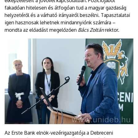
elképzeléseit a jövővel kapcsolatban. Pozíciójából
fakadóan hitelesen és átfogóan tud a magyar gazdaság
helyzetéről és a várható irányairól beszélni. Tapasztalatai
igen hasznosak lehetnek mindannyiónk számára –
mondta az előadást megelőzően
Bács Zoltán
rektor.
Az Erste Bank elnök-vezérigazgatója a Debreceni