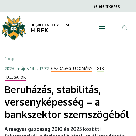
Beruházás,
Ugrás
Anonim
Bejelentkezés
a
N
Felhasználói
stabilitás,
tartalomra
fiók
DEBRECENI EGYETEM
versenyképesség
HÍREK
menüje
Tar
–
ker
a
Morzsa
Címlap
bankszektor
2026. május 14. - 12:32
GAZDASÁGTUDOMÁNY
GTK
szemszögéből
HALLGATÓK
Beruházás, stabilitás,
|
versenyképesség – a
DEBRECENI
bankszektor szemszögéből
EGYETEM
A magyar gazdaság 2010 és 2025 közötti