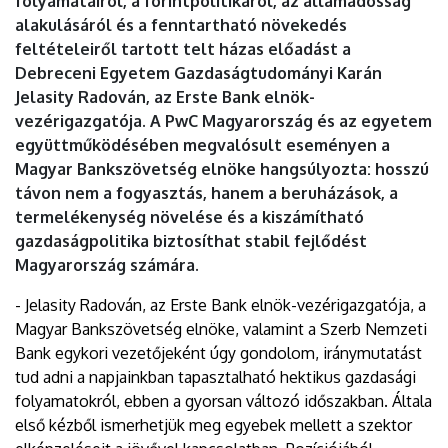
folyamatairól, a forintpolitikáról, az államadósság
alakulásáról és a fenntartható növekedés
feltételeiről tartott telt házas előadást a
Debreceni Egyetem Gazdaságtudományi Karán
Jelasity Radován, az Erste Bank elnök-
vezérigazgatója. A PwC Magyarország és az egyetem
együttműködésében megvalósult eseményen a
Magyar Bankszövetség elnöke hangsúlyozta: hosszú
távon nem a fogyasztás, hanem a beruházások, a
termelékenység növelése és a kiszámítható
gazdaságpolitika biztosíthat stabil fejlődést
Magyarország számára.
- Jelasity Radován, az Erste Bank elnök-vezérigazgatója, a
Magyar Bankszövetség elnöke, valamint a Szerb Nemzeti
Bank egykori vezetőjeként úgy gondolom, iránymutatást
tud adni a napjainkban tapasztalható hektikus gazdasági
folyamatokról, ebben a gyorsan változó időszakban. Általa
első kézből ismerhetjük meg egyebek mellett a szektor