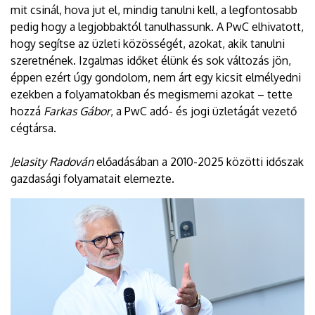
mit csinál, hova jut el, mindig tanulni kell, a legfontosabb
pedig hogy a legjobbaktól tanulhassunk. A PwC elhivatott,
hogy segítse az üzleti közösségét, azokat, akik tanulni
szeretnének. Izgalmas időket élünk és sok változás jön,
éppen ezért úgy gondolom, nem árt egy kicsit elmélyedni
ezekben a folyamatokban és megismerni azokat – tette
hozzá
Farkas Gábor
, a PwC adó- és jogi üzletágát vezető
cégtársa.
Jelasity Radován
előadásában a 2010-2025 közötti időszak
gazdasági folyamatait elemezte.