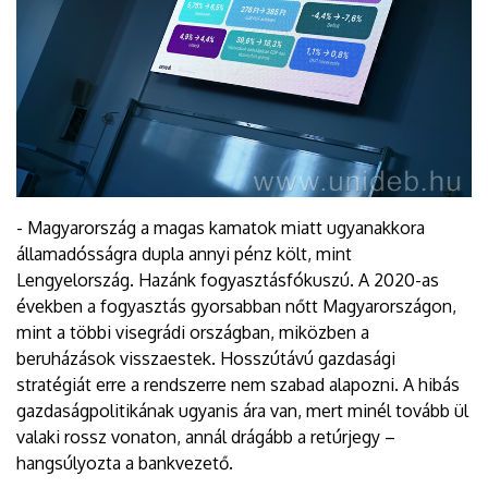
- Magyarország a magas kamatok miatt ugyanakkora
államadósságra dupla annyi pénz költ, mint
Lengyelország. Hazánk fogyasztásfókuszú. A 2020-as
években a fogyasztás gyorsabban nőtt Magyarországon,
mint a többi visegrádi országban, miközben a
beruházások visszaestek. Hosszútávú gazdasági
stratégiát erre a rendszerre nem szabad alapozni. A hibás
gazdaságpolitikának ugyanis ára van, mert minél tovább ül
valaki rossz vonaton, annál drágább a retúrjegy –
hangsúlyozta a bankvezető.