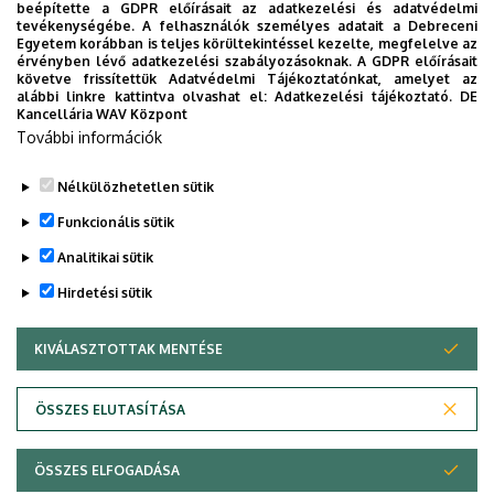
beépítette a GDPR előírásait az adatkezelési és adatvédelmi
Közeleg a 10. yoUDay, hazai sztárok
tevékenységébe. A felhasználók személyes adatait a Debreceni
Egyetem korábban is teljes körültekintéssel kezelte, megfelelve az
a láthatáron
érvényben lévő adatkezelési szabályozásoknak. A GDPR előírásait
követve frissítettük Adatvédelmi Tájékoztatónkat, amelyet az
alábbi linkre kattintva olvashat el:
Adatkezelési tájékoztató.
DE
HALLGATÓK
INTÉZMÉNYI
YOUDAY
Kancellária WAV Központ
További információk
Nélkülözhetetlen sütik
Funkcionális sütik
Analitikai sütik
Hirdetési sütik
KIVÁLASZTOTTAK MENTÉSE
WITHDRAW CONSENT
DEBRECENI EGYETEM
ÖSSZES ELUTASÍTÁSA
Adatvédelem
Adatvédelem
ÖSSZES ELFOGADÁSA