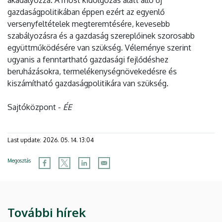
akadályozza. A most kidolgozás alatt álló új
gazdaságpolitikában éppen ezért az egyenlő
versenyfeltételek megteremtésére, kevesebb
szabályozásra és a gazdaság szereplőinek szorosabb
együttműködésére van szükség. Véleménye szerint
ugyanis a fenntartható gazdasági fejlődéshez
beruházásokra, termelékenységnövekedésre és
kiszámítható gazdaságpolitikára van szükség.
Sajtóközpont -
ÉE
Last update:
2026. 05. 14. 13:04
Megosztás
További hírek