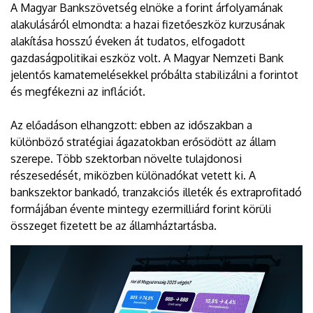
A Magyar Bankszövetség elnöke a forint árfolyamának
alakulásáról elmondta: a hazai fizetőeszköz kurzusának
alakítása hosszú éveken át tudatos, elfogadott
gazdaságpolitikai eszköz volt. A Magyar Nemzeti Bank
jelentős kamatemelésekkel próbálta stabilizálni a forintot
és megfékezni az inflációt.
Az előadáson elhangzott: ebben az időszakban a
különböző stratégiai ágazatokban erősödött az állam
szerepe. Több szektorban növelte tulajdonosi
részesedését, miközben különadókat vetett ki. A
bankszektor bankadó, tranzakciós illeték és extraprofitadó
formájában évente mintegy ezermilliárd forint körüli
összeget fizetett be az államháztartásba.