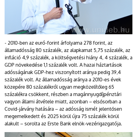
- 2010-ben az euró-forint árfolyama 278 forint, az
államadósság 80 százalék, az alapkamat 5,75 százalék, az
infláció 4,9 százalék, a költségvetési hiány 4, 4 százalék, a
GDP növekedése 1,1 százalék volt. A hazai háztartások
adósságának GDP-hez viszonyított aránya pedig 39,4
százalék volt. Az államadósság aránya a 2010-es évek
közepére 80 százalékról ugyan megközelítőleg 65
százalékra csökkent, részben a magánnyugdíjpénztári
vagyon állami átvétele miatt, azonban – elsősorban a
Covid-járvány hatására – az adósság ismét jelentősen
megemelkedett és 2025 körül újra 75 százalék körül
alakult – sorolta az Erste Bank elnök-vezérigazgatója.