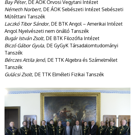
Bay Péter
, DE ÁOK Orvosi Vegytani Intézet
Németh Norbert
, DE ÁOK Sebészeti Intézet Sebészeti
Műtéttani Tanszék
Laczkó Tibor Sándor
, DE BTK Angol – Amerikai Intézet
Angol Nyelvészeti nem önálló Tanszék
Bugár István Zsolt
, DE BTK Filozófia Intézet
Biczó Gábor Gyula
, DE GyGyK Társadalomtudományi
Tanszék
Bérczes Attila Jenő
, DE TTK Algebra és Számelmélet
Tanszék
Gulácsi Zsolt
, DE TTK Elméleti Fizikai Tanszék