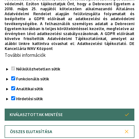
védelmét. Ezúton tájékoztatjuk Önt, hogy a Debreceni Egyetem a
2018. május 25. napjától kötelezően alkalmazandó Általános
Adatvédelmi Rendelet alapján felülvizsgálta folyamatait és
2026. augusztus 5.
beépítette a GDPR előírásait az adatkezelési és adatvédelmi
Díszdoktorát gyászolja a Debreceni
tevékenységébe. A felhasználók személyes adatait a Debreceni
Egyetem korábban is teljes körültekintéssel kezelte, megfelelve az
Egyetem
érvényben lévő adatkezelési szabályozásoknak. A GDPR előírásait
követve frissítettük Adatvédelmi Tájékoztatónkat, amelyet az
alábbi linkre kattintva olvashat el:
Adatkezelési tájékoztató.
DE
INTÉZMÉNYI
TTK
TUDOMÁNY
Kancellária WAV Központ
További információk
Nélkülözhetetlen sütik
Funkcionális sütik
Analitikai sütik
Hirdetési sütik
KIVÁLASZTOTTAK MENTÉSE
WITHDRAW CONSENT
DEBRECENI EGYETEM
ÖSSZES ELUTASÍTÁSA