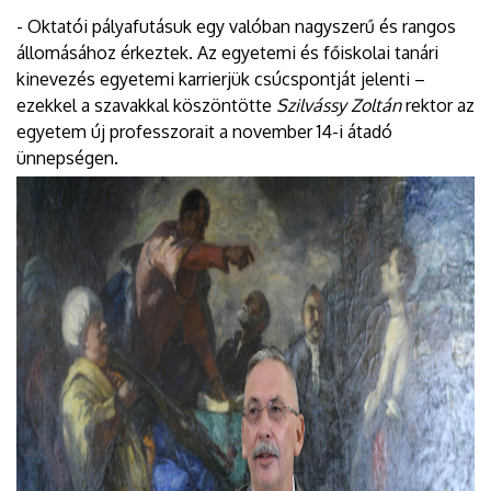
- Oktatói pályafutásuk egy valóban nagyszerű és rangos
állomásához érkeztek. Az egyetemi és főiskolai tanári
kinevezés egyetemi karrierjük csúcspontját jelenti –
ezekkel a szavakkal köszöntötte
Szilvássy Zoltán
rektor az
egyetem új professzorait a november 14-i átadó
ünnepségen.