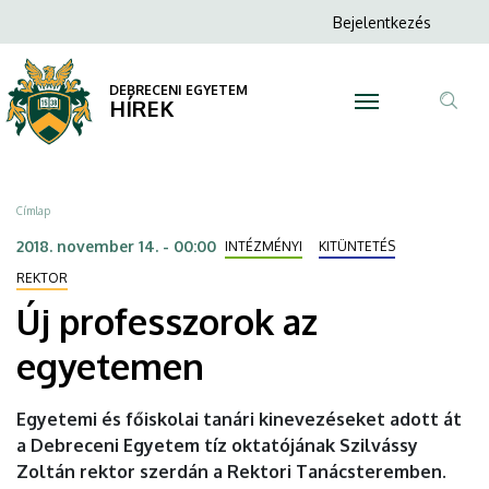
Új
Ugrás
Anonim
Bejelentkezés
a
N
Felhasználói
professzorok
tartalomra
fiók
DEBRECENI EGYETEM
az
HÍREK
menüje
Tar
egyetemen
ker
|
Morzsa
Címlap
DEBRECENI
2018. november 14. - 00:00
INTÉZMÉNYI
KITÜNTETÉS
EGYETEM
REKTOR
Új professzorok az
egyetemen
Egyetemi és főiskolai tanári kinevezéseket adott át
a Debreceni Egyetem tíz oktatójának Szilvássy
Zoltán rektor szerdán a Rektori Tanácsteremben.