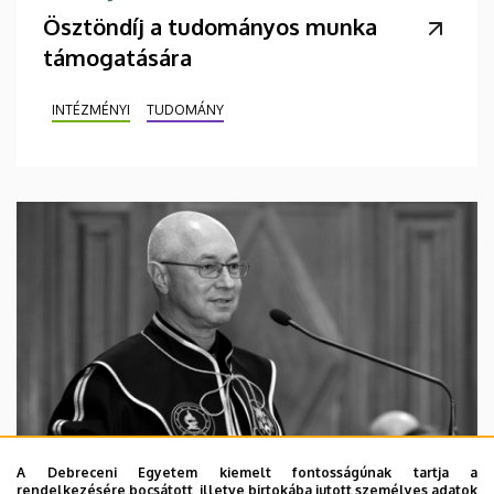
Ösztöndíj a tudományos munka
támogatására
INTÉZMÉNYI
TUDOMÁNY
A Debreceni Egyetem kiemelt fontosságúnak tartja a
rendelkezésére bocsátott, illetve birtokába jutott személyes adatok