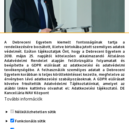
A Debreceni Egyetem kiemelt fontosságúnak tartja a
rendelkezésére bocsátott, illetve birtokába jutott személyes adatok
védelmét. Ezúton tájékoztatjuk Önt, hogy a Debreceni Egyetem a
2018. május 25. napjától kötelezően alkalmazandó Általános
Adatvédelmi Rendelet alapján felülvizsgálta folyamatait és
2026. augusztus 7.
beépítette a GDPR előírásait az adatkezelési és adatvédelmi
Kossa György búcsúzó beszéde
tevékenységébe. A felhasználók személyes adatait a Debreceni
Egyetem korábban is teljes körültekintéssel kezelte, megfelelve az
érvényben lévő adatkezelési szabályozásoknak. A GDPR előírásait
követve frissítettük Adatvédelmi Tájékoztatónkat, amelyet az
GRÓF TISZA ISTVÁN DEBRECENI EGYETEMÉRT ALAPÍTVÁNY
alábbi linkre kattintva olvashat el:
Adatkezelési tájékoztató.
DE
INTÉZMÉNYI
Kancellária WAV Központ
További információk
Nélkülözhetetlen sütik
Funkcionális sütik