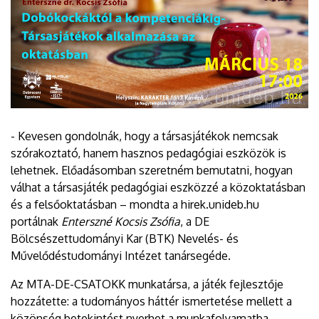
- Kevesen gondolnák, hogy a társasjátékok nemcsak
szórakoztató, hanem hasznos pedagógiai eszközök is
lehetnek. Előadásomban szeretném bemutatni, hogyan
válhat a társasjáték pedagógiai eszközzé a közoktatásban
és a felsőoktatásban – mondta a hirek.unideb.hu
portálnak
Enterszné Kocsis Zsófia
, a DE
Bölcsészettudományi Kar (BTK) Nevelés- és
Művelődéstudományi Intézet tanársegéde.
Az MTA-DE-CSATOKK munkatársa, a játék fejlesztője
hozzátette: a tudományos háttér ismertetése mellett a
közönség betekintést nyerhet a munkafolyamatba,