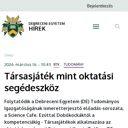
Társasjáték
Ugrás
Anonim
Bejelentkezés
a
N
Felhasználói
mint
tartalomra
fiók
DEBRECENI EGYETEM
oktatási
HÍREK
menüje
Tar
segédeszköz
ker
|
Morzsa
Címlap
DEBRECENI
2026. március 16. - 10:45
BTK
TUDOMÁNY
Társasjáték mint oktatási
EGYETEM
segédeszköz
Folytatódik a Debreceni Egyetem (DE) Tudományos
Igazgatóságának ismeretterjesztő előadás-sorozata,
a Science Cafe. Ezúttal Dobókockáktól a
kompetenciákig - Társasjátékok alkalmazása az