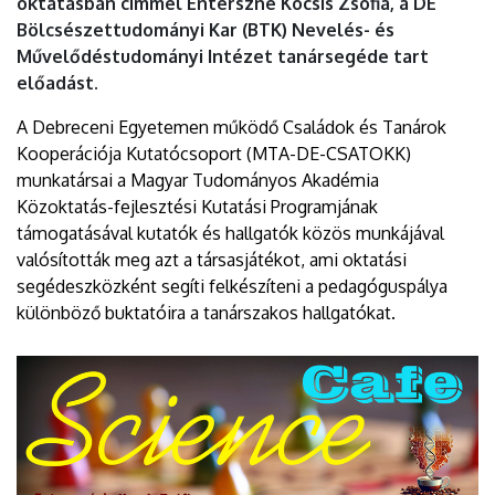
oktatásban címmel Enterszné Kocsis Zsófia, a DE
Bölcsészettudományi Kar (BTK) Nevelés- és
Művelődéstudományi Intézet tanársegéde tart
előadást.
A Debreceni Egyetemen működő Családok és Tanárok
Kooperációja Kutatócsoport (MTA-DE-CSATOKK)
munkatársai a Magyar Tudományos Akadémia
Közoktatás-fejlesztési Kutatási Programjának
támogatásával kutatók és hallgatók közös munkájával
valósították meg azt a társasjátékot, ami oktatási
segédeszközként segíti felkészíteni a pedagóguspálya
különböző buktatóira a tanárszakos hallgatókat.