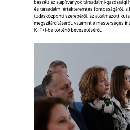
beszélt az alapítványok társadalmi-gazdasági ha
és társadalmi értékteremtés fontosságáról, 
tudásközponti szerepéről, az alkalmazott kuta
megszilárdításáról, valamint a mesterséges in
K+F+I-be történő bevezetéséről.