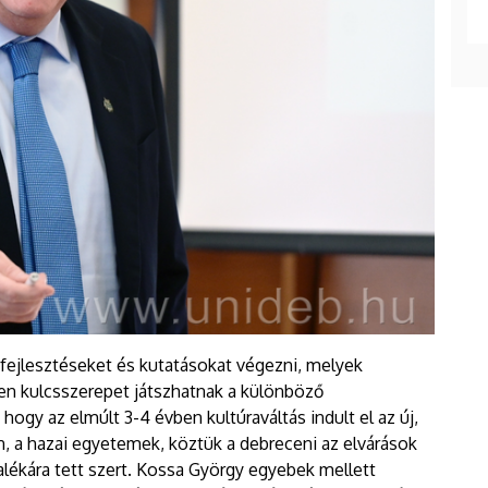
fejlesztéseket és kutatásokat végezni, melyek
ben kulcsszerepet játszhatnak a különböző
gy az elmúlt 3-4 évben kultúraváltás indult el az új,
én, a hazai egyetemek, köztük a debreceni az elvárások
alékára tett szert. Kossa György egyebek mellett