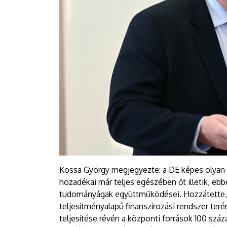
Kossa György megjegyezte: a DE képes olyan 
hozadékai már teljes egészében őt illetik, eb
tudományágak együttműködései. Hozzátette, ho
teljesítményalapú finanszírozási rendszer ter
teljesítése révén a központi források 100 száz