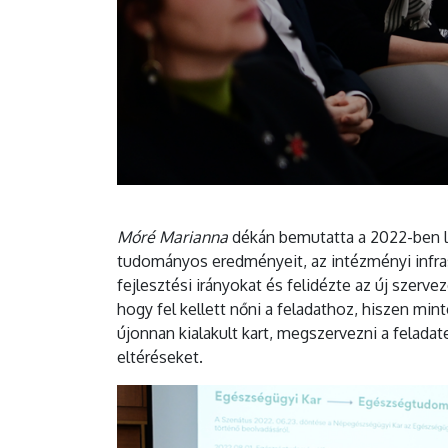
Móré Marianna
dékán bemutatta a 2022-ben l
tudományos eredményeit, az intézményi infrast
fejlesztési irányokat és felidézte az új szerv
hogy fel kellett nőni a feladathoz, hiszen mi
újonnan kialakult kart, megszervezni a feladat
eltéréseket.