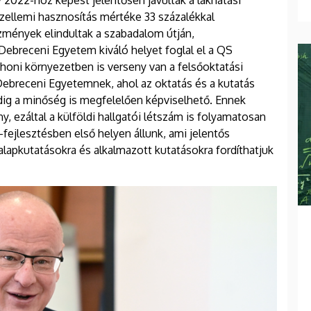
 2022-höz képest jelentősen javultak a lakhatási
zellemi hasznosítás mértéke 33 százalékkal
ézmények elindultak a szabadalom útján,
Debreceni Egyetem kiváló helyet foglal el a QS
honi környezetben is verseny van a felsőoktatási
Debreceni Egyetemnek, ahol az oktatás és a kutatás
ig a minőség is megfelelően képviselhető. Ennek
, ezáltal a külföldi hallgatói létszám is folyamatosan
fejlesztésben első helyen állunk, ami jelentős
 alapkutatásokra és alkalmazott kutatásokra fordíthatjuk