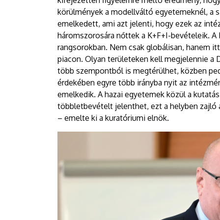
kifejezetten figyelemre méltó eredmény, hogy
körülmények a modellváltó egyetemeknél, a s
emelkedett, ami azt jelenti, hogy ezek az int
háromszorosára nőttek a K+F+I-bevételeik. A 
rangsorokban. Nem csak globálisan, hanem itt
piacon. Olyan területeken kell megjelennie a 
több szempontból is megtérülhet, közben ped
érdekében egyre több irányba nyit az intézmény
emelkedik. A hazai egyetemek közül a kutatás-
többletbevételt jelenthet, ezt a helyben zajló
– emelte ki a kuratóriumi elnök.