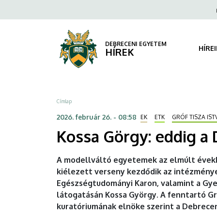
Kossa
Ugrás
Fels
a
navi
Görgy:
tartalomra
eddig
DEBRECENI EGYETEM
HÍRE
HÍREK
a
DE
Morzsa
Címlap
a
2026. február 26. - 08:58
EK
ETK
GRÓF TISZA IS
modellváltás
Kossa Görgy: eddig a 
abszolút
A modellváltó egyetemek az elmúlt évekb
nyertese
kiélezett verseny kezdődik az intézménye
Egészségtudományi Karon, valamint a Gy
|
látogatásán Kossa György. A fenntartó Gr
DEBRECENI
kuratóriumának elnöke szerint a Debrece