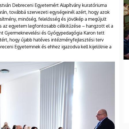
István Debreceni Egyetemért Alapítvány kuratóriuma
arán, továbbá szervezeti egységeinél azért, hogy azok
esítmény, minőség, felelősség és jövőkép a megújult
és az egyetem legfontosabb célkitűzése – hangzott el a
nt Gyermeknevelési és Gyógypedagógia Karon tett
itért, hogy újabb hatéves intézményfejlesztési terv
receni Egyetemnek és ehhez igazodva kell kijelölnie a