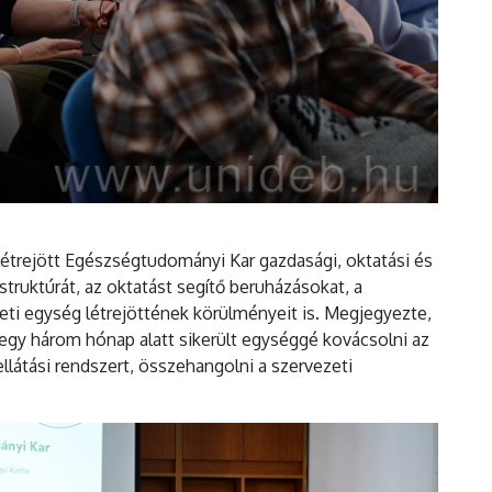
étrejött Egészségtudományi Kar gazdasági, oktatási és
ruktúrát, az oktatást segítő beruházásokat, a
ezeti egység létrejöttének körülményeit is. Megjegyezte,
ntegy három hónap alatt sikerült egységgé kovácsolni az
ellátási rendszert, összehangolni a szervezeti