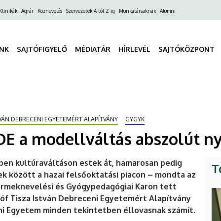
ő
Klinikák
Agrár
Köznevelés
Szervezetek A-tól Z-ig
Munkatársaknak
Alumni
gáció
INK
SAJTÓFIGYELŐ
MÉDIATÁR
HÍRLEVÉL
SAJTÓKÖZPONT
TVÁN DEBRECENI EGYETEMÉRT ALAPÍTVÁNY
GYGYK
DE a modellváltás abszolút n
en kultúraváltáson estek át, hamarosan pedig
T
k között a hazai felsőoktatási piacon – mondta az
ermeknevelési és Gyógypedagógiai Karon tett
óf Tisza István Debreceni Egyetemért Alapítvány
ni Egyetem minden tekintetben éllovasnak számít.