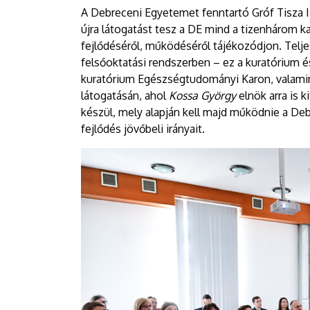
EGYETEM
A Debreceni Egyetemet fenntartó Gróf Tisza 
újra látogatást tesz a DE mind a tizenhárom k
fejlődéséről, működéséről tájékozódjon. Telj
felsőoktatási rendszerben – ez a kuratórium 
kuratórium Egészségtudományi Karon, valami
látogatásán, ahol
Kossa György
elnök arra is k
készül, mely alapján kell majd működnie a Deb
fejlődés jövőbeli irányait.