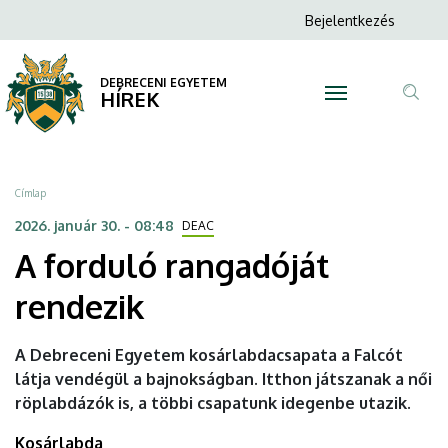
A
Ugrás
Anonim
Bejelentkezés
a
N
Felhasználói
forduló
tartalomra
fiók
DEBRECENI EGYETEM
rangadóját
HÍREK
menüje
Tar
rendezik
ker
|
Morzsa
Címlap
DEBRECENI
2026. január 30. - 08:48
DEAC
A forduló rangadóját
EGYETEM
rendezik
A Debreceni Egyetem kosárlabdacsapata a Falcót
látja vendégül a bajnokságban. Itthon játszanak a női
röplabdázók is, a többi csapatunk idegenbe utazik.
Kosárlabda