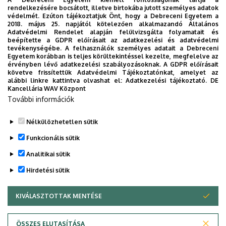
rendelkezésére bocsátott, illetve birtokába jutott személyes adatok
védelmét. Ezúton tájékoztatjuk Önt, hogy a Debreceni Egyetem a
2018. május 25. napjától kötelezően alkalmazandó Általános
Adatvédelmi Rendelet alapján felülvizsgálta folyamatait és
2026. augusztus 7.
beépítette a GDPR előírásait az adatkezelési és adatvédelmi
Univerzum: A Debreceni Egyetem
tevékenységébe. A felhasználók személyes adatait a Debreceni
Egyetem korábban is teljes körültekintéssel kezelte, megfelelve az
titkos receptjei
érvényben lévő adatkezelési szabályozásoknak. A GDPR előírásait
követve frissítettük Adatvédelmi Tájékoztatónkat, amelyet az
alábbi linkre kattintva olvashat el:
Adatkezelési tájékoztató.
DE
KUTATÁS
TUDOMÁNY
Kancellária WAV Központ
További információk
Nélkülözhetetlen sütik
Funkcionális sütik
Analitikai sütik
Hirdetési sütik
KIVÁLASZTOTTAK MENTÉSE
WITHDRAW CONSENT
DEBRECENI EGYETEM
ÖSSZES ELUTASÍTÁSA