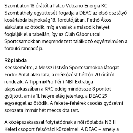
Szombaton 18 órától a Falco Vulcano Energia KC
Szombathely együttesét fogadja a DEAC az első osztályú
kosárlabda bajnokság 18. fordulójában. Pethő Ákos
alakulata az ötödik, míg a vasiak a második helyet
foglalják el a tabellán, így az Oláh Gábor utcai
Sportcsarnokban megrendezett találkozó egyértelműen a
forduló rangadója.
Röplabda
Kecskemétre, a Messzi István Sportcsarnokba látogat
Fodor Antal alakulata, a mérkőzést hétfőn 20 órától
rendezik. A TippmixPro Férfi NBI Extraliga
alapszakaszában a KRC eddig mindössze 8 pontot
gyűjtött, ami a 11. helyre elég jelenleg, a DEAC 29
egységgel az ötödik. A fekete-fehérek csodás győzelmi
sorozata immár hét meccs óta tart.
A középszakasszal folytatódnak a női röplabda NB II
Keleti csoport felsőházi küzdelmei. A DEAC – amely a