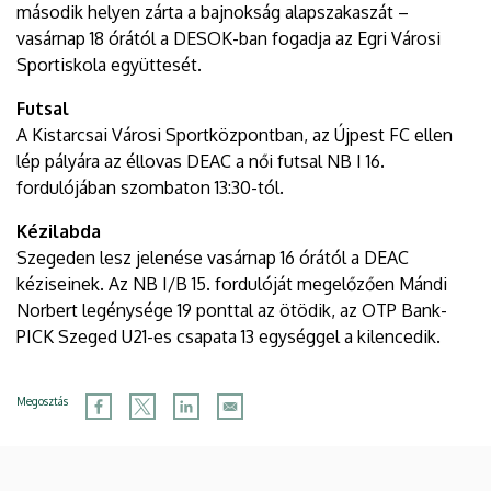
második helyen zárta a bajnokság alapszakaszát –
vasárnap 18 órától a DESOK-ban fogadja az Egri Városi
Sportiskola együttesét.
Futsal
A Kistarcsai Városi Sportközpontban, az Újpest FC ellen
lép pályára az éllovas DEAC a női futsal NB I 16.
fordulójában szombaton 13:30-tól.
Kézilabda
Szegeden lesz jelenése vasárnap 16 órától a DEAC
kéziseinek. Az NB I/B 15. fordulóját megelőzően Mándi
Norbert legénysége 19 ponttal az ötödik, az OTP Bank-
PICK Szeged U21-es csapata 13 egységgel a kilencedik.
Megosztás