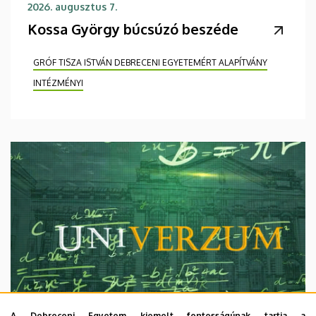
2026. augusztus 7.
Kossa György búcsúzó beszéde
GRÓF TISZA ISTVÁN DEBRECENI EGYETEMÉRT ALAPÍTVÁNY
INTÉZMÉNYI
A Debreceni Egyetem kiemelt fontosságúnak tartja a