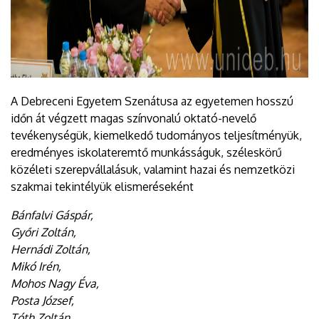
A Debreceni Egyetem Szenátusa az egyetemen hosszú
időn át végzett magas színvonalú oktató-nevelő
tevékenységük, kiemelkedő tudományos teljesítményük,
eredményes iskolateremtő munkásságuk, széleskörű
közéleti szerepvállalásuk, valamint hazai és nemzetközi
szakmai tekintélyük elismeréseként
Bánfalvi Gáspár,
Győri Zoltán,
Hernádi Zoltán,
Mikó Irén,
Mohos Nagy Éva,
Posta József,
Tóth Zoltán