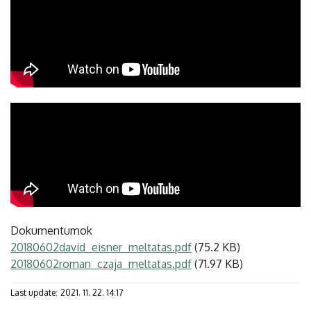
Dokumentumok
20180602david_eisner_meltatas.pdf
(75.2 KB)
20180602roman_czaja_meltatas.pdf
(71.97 KB)
Last update:
2021. 11. 22. 14:17