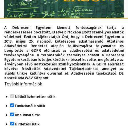
A Debreceni Egyetem kiemelt fontosságúnak tartja a
rendelkezésére bocsátott, illetve birtokába jutott személyes adatok
védelmét. Ezúton tájékoztatjuk Önt, hogy a Debreceni Egyetem a
2018. május 25. napjától kötelezően alkalmazandó Általános
Adatvédelmi Rendelet alapján felülvizsgálta folyamatait és
2026. augusztus 7.
beépítette a GDPR előírásait az adatkezelési és adatvédelmi
Univerzum: A Debreceni Egyetem
tevékenységébe. A felhasználók személyes adatait a Debreceni
Egyetem korábban is teljes körültekintéssel kezelte, megfelelve az
titkos receptjei
érvényben lévő adatkezelési szabályozásoknak. A GDPR előírásait
követve frissítettük Adatvédelmi Tájékoztatónkat, amelyet az
alábbi linkre kattintva olvashat el:
Adatkezelési tájékoztató.
DE
KUTATÁS
TUDOMÁNY
Kancellária WAV Központ
További információk
Nélkülözhetetlen sütik
Funkcionális sütik
Analitikai sütik
Hirdetési sütik