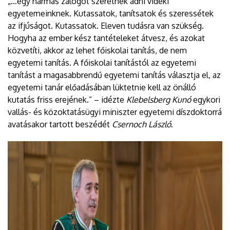
„…egy hármas zálogot szeretnék adni vidéki
egyetemeinknek. Kutassatok, tanítsatok és szeressétek
az ifjúságot. Kutassatok. Eleven tudásra van szükség.
Hogyha az ember kész tantételeket átvesz, és azokat
közvetíti, akkor az lehet főiskolai tanítás, de nem
egyetemi tanítás. A főiskolai tanítástól az egyetemi
tanítást a magasabbrendű egyetemi tanítás választja el, az
egyetemi tanár előadásában lüktetnie kell az önálló
kutatás friss erejének.” – idézte
Klebelsberg Kunó
egykori
vallás- és közoktatásügyi miniszter egyetemi díszdoktorrá
avatásakor tartott beszédét
Csernoch László
.