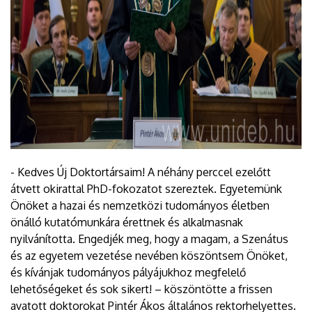
- Kedves Új Doktortársaim! A néhány perccel ezelőtt
átvett okirattal PhD-fokozatot szereztek. Egyetemünk
Önöket a hazai és nemzetközi tudományos életben
önálló kutatómunkára érettnek és alkalmasnak
nyilvánította. Engedjék meg, hogy a magam, a Szenátus
és az egyetem vezetése nevében köszöntsem Önöket,
és kívánjak tudományos pályájukhoz megfelelő
lehetőségeket és sok sikert! – köszöntötte a frissen
avatott doktorokat Pintér Ákos általános rektorhelyettes.