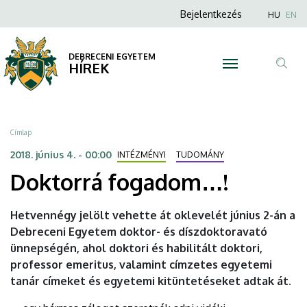
Doktorrá
Ugrás
Anonim
Nyel
Bejelentkezés
HU
EN
a
Felhasználói
fogadom…!
tartalomra
fiók
DEBRECENI EGYETEM
|
HÍREK
menüje
Tar
DEBRECENI
ker
EGYETEM
Morzsa
Címlap
2018. június 4. - 00:00
INTÉZMÉNYI
TUDOMÁNY
Doktorrá fogadom…!
Hetvennégy jelölt vehette át oklevelét június 2-án a
Debreceni Egyetem doktor- és díszdoktoravató
ünnepségén, ahol doktori és habilitált doktori,
professor emeritus, valamint címzetes egyetemi
tanár címeket és egyetemi kitüntetéseket adtak át.