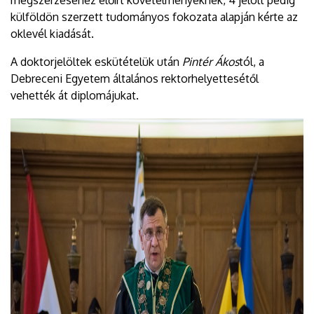
külföldön szerzett tudományos fokozata alapján kérte az
oklevél kiadását.
A doktorjelöltek eskütételük után
Pintér Ákos
tól, a
Debreceni Egyetem általános rektorhelyettesétől
vehették át diplomájukat.