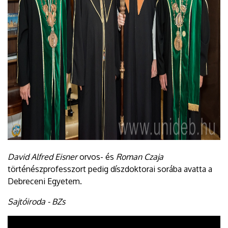
David Alfred Eisner
orvos- és
Roman Czaja
történészprofesszort pedig díszdoktorai sorába avatta a
Debreceni Egyetem.
Sajtóiroda - BZs