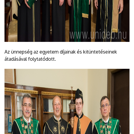
Az ünnepség az egyetem díjainak és kitüntetéseinek
átadásával folytatódott
.