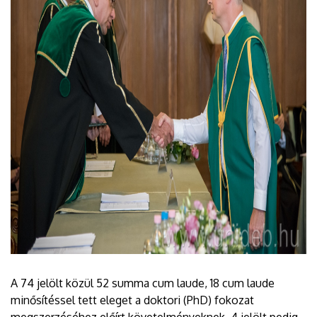
A 74 jelölt közül 52 summa cum laude, 18 cum laude
minősítéssel tett eleget a doktori (PhD) fokozat
megszerzéséhez előírt követelményeknek, 4 jelölt pedig