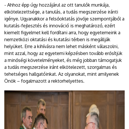
- Ahhoz épp úgy hozzájárul az ott tanulók munkája,
elkötelezettsége, a tanulás, a tudás megszerzése iránti
igénye. Ugyanakkor a felsőoktatás jövője szempontjából a
kutatás-fejlesztés és innováció is meghatározó, ezért
kiemelt figyelmet kell fordítani arra, hogy egyetemeink a
nemzetközi oktatási és kutatási térben is megállják
helyüket. Erre a kihívásra nem lehet másként válaszolni,
mint azzal, hogy az egyetemi képzésben tovább erősítjük
a minőségi követelményeket, és még jobban támogatjuk
a tudás megszerzése iránt elkötelezett, szorgalmas és
tehetséges hallgatóinkat. Az olyanokat, mint amilyenek
Önök – fogalmazott a rektorhelyettes.