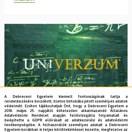
A Debreceni Egyetem kiemelt fontosságúnak tartja a
rendelkezésére bocsátott, illetve birtokába jutott személyes adatok
védelmét. Ezúton tájékoztatjuk Önt, hogy a Debreceni Egyetem a
2018. május 25. napjától kötelezően alkalmazandó Általános
Adatvédelmi Rendelet alapján felülvizsgálta folyamatait és
2026. augusztus 7.
beépítette a GDPR előírásait az adatkezelési és adatvédelmi
Univerzum: A Debreceni Egyetem
tevékenységébe. A felhasználók személyes adatait a Debreceni
Egyetem korábban is teljes körültekintéssel kezelte, megfelelve az