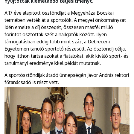
nyújtottak kiemelkedő teljesítményt.
A 17 éve alapított ösztöndíjat a Megyeháza Bocskai
termében vették át a sportolók. A megyei önkormányzat
idén emelte a díj összegét, összesen másfél millió
forintot osztottak szét a hallgatók között. Ilyen
támogatásban eddig több mint száz, a Debreceni
Egyetemen tanuló sportoló részesült. Az ösztöndíj célja,
hogy itthon tartsa azokat a fiatalokat, akik kiváló sport- és
tanulmányi eredményeikkel példát mutatnak.
A sportösztöndíjak átadó ünnepségén Jávor András rektori
főtanácsadó is részt vett.