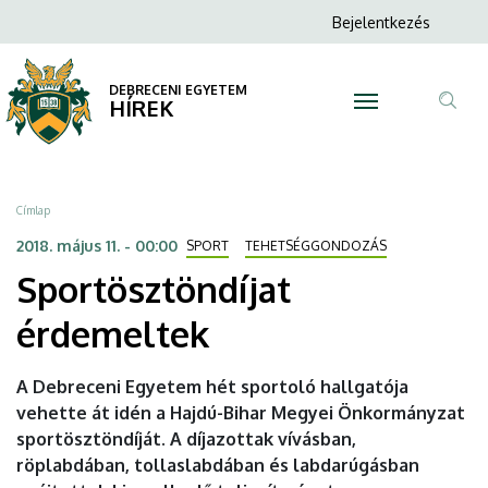
Sportösztöndíjat
Ugrás
Anonim
Bejelentkezés
a
N
Felhasználói
érdemeltek
tartalomra
fiók
DEBRECENI EGYETEM
|
HÍREK
menüje
Tar
DEBRECENI
ker
EGYETEM
Morzsa
Címlap
2018. május 11. - 00:00
SPORT
TEHETSÉGGONDOZÁS
Sportösztöndíjat
érdemeltek
A Debreceni Egyetem hét sportoló hallgatója
vehette át idén a Hajdú-Bihar Megyei Önkormányzat
sportösztöndíját. A díjazottak vívásban,
röplabdában, tollaslabdában és labdarúgásban