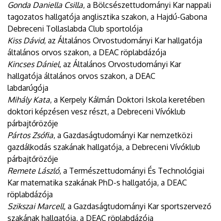
Gonda Daniella Csilla
, a Bölcsészettudományi Kar nappali
tagozatos hallgatója anglisztika szakon, a Hajdú-Gabona
Debreceni Tollaslabda Club sportolója
Kiss Dávid
, az Általános Orvostudományi Kar hallgatója
általános orvos szakon, a DEAC röplabdázója
Kincses Dániel
, az Általános Orvostudományi Kar
hallgatója általános orvos szakon, a DEAC
labdarúgója
Mihály Kata
, a Kerpely Kálmán Doktori Iskola keretében
doktori képzésen vesz részt, a Debreceni Vívóklub
párbajtőrözője
Pártos Zsófia
, a Gazdaságtudományi Kar nemzetközi
gazdálkodás szakának hallgatója, a Debreceni Vívóklub
párbajtőrözője
Remete László
, a Természettudományi És Technológiai
Kar matematika szakának PhD-s hallgatója, a DEAC
röplabdázója
Szikszai Marcell
, a Gazdaságtudományi Kar sportszervező
szakának hallgatója, a DEAC röplabdázója