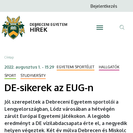
DE-
Ugrás
Anonim
Bejelentkezés
a
N
Felhasználói
sikerek
tartalomra
fiók
DEBRECENI EGYETEM
az
HÍREK
menüje
Tar
EUG-
ker
n
Morzsa
Címlap
|
2022. augusztus 1. - 15:29
EGYETEMI SPORTÉLET
HALLGATÓK
DEBRECENI
SPORT
STUDYVERSITY
DE-sikerek az EUG-n
EGYETEM
Jól szerepeltek a Debreceni Egyetem sportolói a
Lengyelországban, Lódz városában a hétvégén
zárult Európai Egyetemi Játékokon. A legjobb
eredményt a DE vízilabdacsapata érte el, a negyedik
helyen végeztek. Két év múlva Debrecen és Miskolc