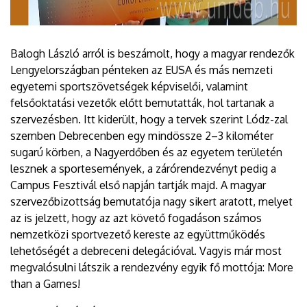
Balogh László arról is beszámolt, hogy a magyar rendezők
Lengyelországban pénteken az EUSA és más nemzeti
egyetemi sportszövetségek képviselői, valamint
felsőoktatási vezetők előtt bemutatták, hol tartanak a
szervezésben. Itt kiderült, hogy a tervek szerint Lódz-zal
szemben Debrecenben egy mindössze 2–3 kilométer
sugarú körben, a Nagyerdőben és az egyetem területén
lesznek a sportesemények, a zárórendezvényt pedig a
Campus Fesztivál első napján tartják majd. A magyar
szervezőbizottság bemutatója nagy sikert aratott, melyet
az is jelzett, hogy az azt követő fogadáson számos
nemzetközi sportvezető kereste az együttműködés
lehetőségét a debreceni delegációval. Vagyis már most
megvalósulni látszik a rendezvény egyik fő mottója: More
than a Games!