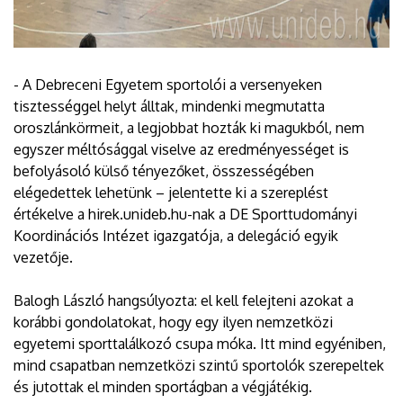
- A Debreceni Egyetem sportolói a versenyeken
tisztességgel helyt álltak, mindenki megmutatta
oroszlánkörmeit, a legjobbat hozták ki magukból, nem
egyszer méltósággal viselve az eredményességet is
befolyásoló külső tényezőket, összességében
elégedettek lehetünk – jelentette ki a szereplést
értékelve a hirek.unideb.hu-nak a DE Sporttudományi
Koordinációs Intézet igazgatója, a delegáció egyik
vezetője.
Balogh László hangsúlyozta: el kell felejteni azokat a
korábbi gondolatokat, hogy egy ilyen nemzetközi
egyetemi sporttalálkozó csupa móka. Itt mind egyéniben,
mind csapatban nemzetközi szintű sportolók szerepeltek
és jutottak el minden sportágban a végjátékig.