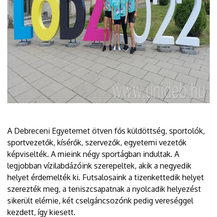
A Debreceni Egyetemet ötven fős küldöttség, sportolók,
sportvezetők, kísérők, szervezők, egyetemi vezetők
képviselték. A mieink négy sportágban indultak. A
legjobban vízilabdázóink szerepeltek, akik a negyedik
helyet érdemelték ki. Futsalosaink a tizenkettedik helyet
szerezték meg, a teniszcsapatnak a nyolcadik helyezést
sikerült elérnie, két cselgáncsozónk pedig vereséggel
kezdett, így kiesett.