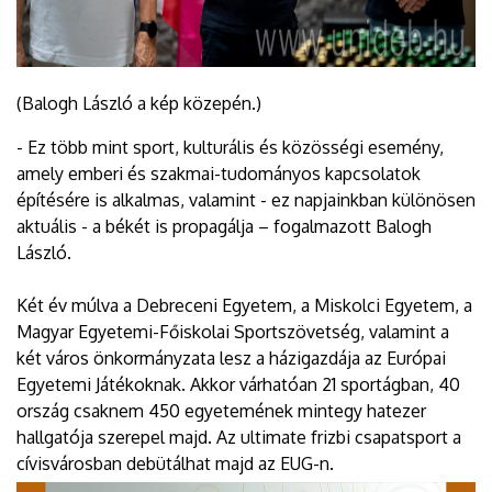
(Balogh László a kép közepén.)
- Ez több mint sport, kulturális és közösségi esemény,
amely emberi és szakmai-tudományos kapcsolatok
építésére is alkalmas, valamint - ez napjainkban különösen
aktuális - a békét is propagálja – fogalmazott Balogh
László.
Két év múlva a Debreceni Egyetem, a Miskolci Egyetem, a
Magyar Egyetemi-Főiskolai Sportszövetség, valamint a
két város önkormányzata lesz a házigazdája az Európai
Egyetemi Játékoknak. Akkor várhatóan 21 sportágban, 40
ország csaknem 450 egyetemének mintegy hatezer
hallgatója szerepel majd. Az ultimate frizbi csapatsport a
cívisvárosban debütálhat majd az EUG-n.