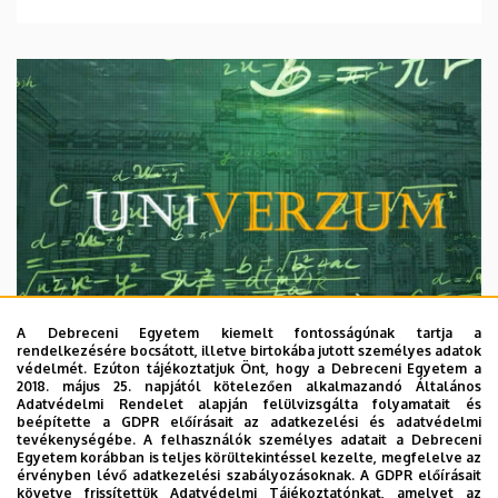
A Debreceni Egyetem kiemelt fontosságúnak tartja a
rendelkezésére bocsátott, illetve birtokába jutott személyes adatok
védelmét. Ezúton tájékoztatjuk Önt, hogy a Debreceni Egyetem a
2018. május 25. napjától kötelezően alkalmazandó Általános
Adatvédelmi Rendelet alapján felülvizsgálta folyamatait és
2026. augusztus 7.
beépítette a GDPR előírásait az adatkezelési és adatvédelmi
Univerzum: A Debreceni Egyetem
tevékenységébe. A felhasználók személyes adatait a Debreceni
Egyetem korábban is teljes körültekintéssel kezelte, megfelelve az
titkos receptjei
érvényben lévő adatkezelési szabályozásoknak. A GDPR előírásait
követve frissítettük Adatvédelmi Tájékoztatónkat, amelyet az