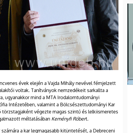
encvenes évek elején a Vajda Mihály nevével fémjelzett
lakítói voltak. Tanítványok nemzedékeit sarkallta a
ásra, ugyanakkor mind a MTA Irodalomtudományi
ófia Intézetében, valamint a Bölcsészettudományi Kar
ó törzstagjaként végezte magas szintű és lelkiismeretes
galmazott méltatásában
Keményfi Róber
t.
 számára a kar legmagasabb kitüntetését, a Debreceni