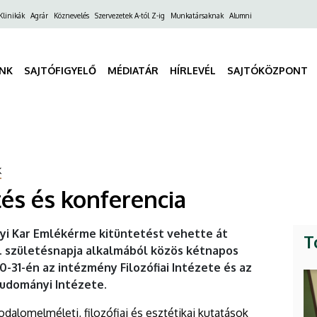
ő
Klinikák
Agrár
Köznevelés
Szervezetek A-tól Z-ig
Munkatársaknak
Alumni
gáció
INK
SAJTÓFIGYELŐ
MÉDIATÁR
HÍRLEVÉL
SAJTÓKÖZPONT
K
tés és konferencia
i Kar Emlékérme kitüntetést vehette át
T
0. születésnapja alkalmából közös kétnapos
-31-én az intézmény Filozófiai Intézete és az
tudományi Intézete.
odalomelméleti, filozófiai és esztétikai kutatások