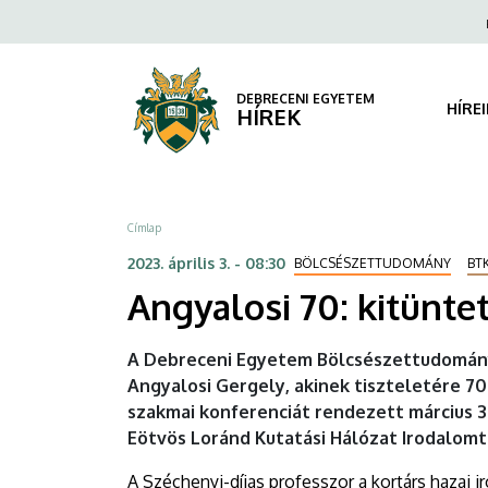
Angyalosi
Ugrás
Fels
a
navi
70:
tartalomra
kitüntetés
DEBRECENI EGYETEM
HÍRE
HÍREK
és
konferencia
Morzsa
Címlap
|
2023. április 3. - 08:30
BÖLCSÉSZETTUDOMÁNY
BT
DEBRECENI
Angyalosi 70: kitünte
EGYETEM
A Debreceni Egyetem Bölcsészettudomány
Angyalosi Gergely, akinek tiszteletére 7
szakmai konferenciát rendezett március 30
Eötvös Loránd Kutatási Hálózat Irodalom
A Széchenyi-díjas professzor a kortárs hazai ir