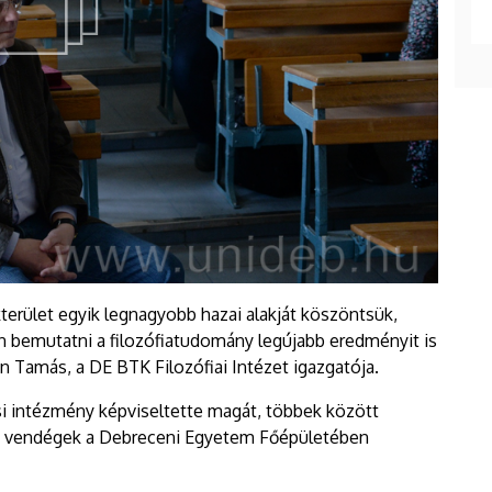
akterület egyik legnagyobb hazai alakját köszöntsük,
en bemutatni a filozófiatudomány legújabb eredményit is
n Tamás, a DE BTK Filozófiai Intézet igazgatója.
si intézmény képviseltette magát, többek között
tek vendégek a Debreceni Egyetem Főépületében