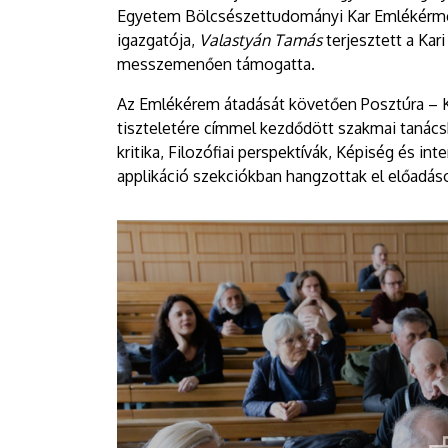
Egyetem Bölcsészettudományi Kar Emlékérmén
igazgatója,
Valastyán Tamás
terjesztett a Kar
messzemenően támogatta.
Az Emlékérem átadását követően Posztúra – K
tiszteletére címmel kezdődött szakmai tanács
kritika, Filozófiai perspektívák, Képiség és int
applikáció szekciókban hangzottak el előadás