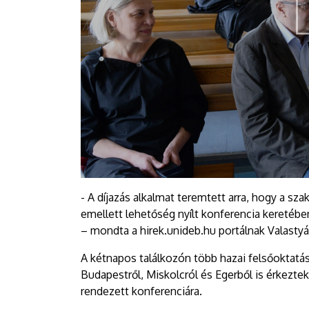
- A díjazás alkalmat teremtett arra, hogy a sz
emellett lehetőség nyílt konferencia keretéb
– mondta a hirek.unideb.hu portálnak Valastyá
A kétnapos találkozón több hazai felsőoktatá
Budapestről, Miskolcról és Egerből is érkez
rendezett konferenciára.