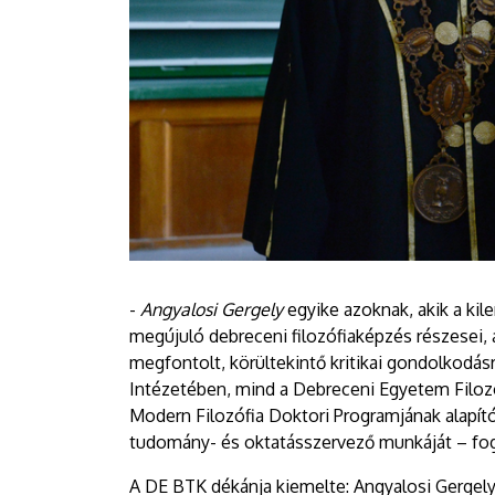
-
Angyalosi Gergely
egyike azoknak, akik a kil
megújuló debreceni filozófiaképzés részesei, a
megfontolt, körültekintő kritikai gondolkod
Intézetében, mind a Debreceni Egyetem Filoz
Modern Filozófia Doktori Programjának alapít
tudomány- és oktatásszervező munkáját – fo
A DE BTK dékánja kiemelte: Angyalosi Gergely