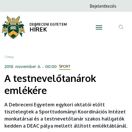
A
Ugrás
Anonim
Bejelentkezés
a
N
Felhasználói
testnevelőtanárok
tartalomra
fiók
DEBRECENI EGYETEM
emlékére
HÍREK
menüje
Tar
|
ker
DEBRECENI
Morzsa
Címlap
EGYETEM
2018. november 6. - 00:00
SPORT
A testnevelőtanárok
emlékére
A Debreceni Egyetem egykori oktatói előtt
tisztelegtek a Sporttudományi Koordinációs Intézet
munkatársai és a testnevetőtanár szakos hallgatók
kedden a DEAC pálya mellett állított emléktáblánál.