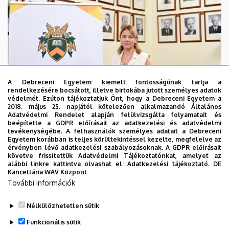
A Debreceni Egyetem kiemelt fontosságúnak tartja a
rendelkezésére bocsátott, illetve birtokába jutott személyes adatok
védelmét. Ezúton tájékoztatjuk Önt, hogy a Debreceni Egyetem a
2018. május 25. napjától kötelezően alkalmazandó Általános
Adatvédelmi Rendelet alapján felülvizsgálta folyamatait és
2026. augusztus 5.
beépítette a GDPR előírásait az adatkezelési és adatvédelmi
Hagyományőrzés és innováció a
tevékenységébe. A felhasználók személyes adatait a Debreceni
Egyetem korábban is teljes körültekintéssel kezelte, megfelelve az
Bölcsészettudományi Karon
érvényben lévő adatkezelési szabályozásoknak. A GDPR előírásait
követve frissítettük Adatvédelmi Tájékoztatónkat, amelyet az
alábbi linkre kattintva olvashat el:
Adatkezelési tájékoztató.
DE
BÖLCSÉSZETTUDOMÁNY
BTK
INTÉZMÉNYI
Kancellária WAV Központ
További információk
Nélkülözhetetlen sütik
Funkcionális sütik