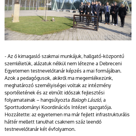
- Az ő kimagasló szakmai munkájuk, hallgató-központú
szemléletük, alázatuk nélkül nem létezne a Debreceni
Egyetemen testnevelőtanár képzés a mai formájában.
Azok a pedagógusok, akikről ma megemlékezünk,
meghatározó személyiségei voltak az intézmény
sportéletének és az elmúlt időszak fejlesztési
folyamatainak – hangsúlyozta
Balogh László
, a
Sporttudományi Koordinációs Intézet igazgatója.
Hozzátette: az egyetemen ma már fejlett infrastrukturális
háttér mellett tanulhat csaknem száz leendő
testnevelőtanár két évfolyamon.