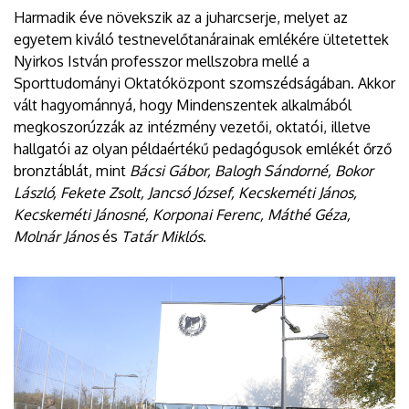
Harmadik éve növekszik az a juharcserje, melyet az
egyetem kiváló testnevelőtanárainak emlékére ültetettek
Nyirkos István professzor mellszobra mellé a
Sporttudományi Oktatóközpont szomszédságában. Akkor
vált hagyománnyá, hogy Mindenszentek alkalmából
megkoszorúzzák az intézmény vezetői, oktatói, illetve
hallgatói az olyan példaértékű pedagógusok emlékét őrző
bronztáblát, mint
Bácsi Gábor, Balogh Sándorné, Bokor
László, Fekete Zsolt, Jancsó József, Kecskeméti János,
Kecskeméti Jánosné, Korponai Ferenc, Máthé Géza,
Molnár János
és
Tatár Miklós
.