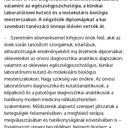
valamint az egészségpszichológia, a klinikai
laboratóriumi kutató és a molekuláris biológia
mesterszakon. A végzősök diplomájukat a kar
szombati tanévzáró ünnepi ülésén vették át.
- Szeretném elismerésemet kifejezni önök felé, akik az
évek során tanúsított szorgalmuk, kitartásuk,
elhivatottságuk eredményeként ma átvehetik diplomáikat,
okleveleiket az orvosi diagnosztikai analitikus alapszakon,
valamint az okleveles egészségpszichológus, klinikai
laboratóriumi kutató és molekuláris biológus
mesterszakokon. Nagy szükség van önökre. Az orvosi
laboratóriumi diagnosztika és kutatóanalitikusok, a
képalkotó és a patológiai diagnosztikai analitikusok a
hatékony modern medicina nélkülözhetetlen
szakemberei. Módszereik alapvető szerepet játszanak a
betegségek felismerésében, a megfelelő terápia
megválasztásában és hatékonyságának követésében is –
fogalmazott ünnepi beszédében
Németh Norbert
, a