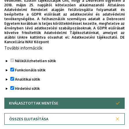
védelmét. Ezúton tájékoztatjuk Önt, hogy a Debreceni Egyetem a
2018. május 25. napjától kötelezően alkalmazandó Általános
Adatvédelmi Rendelet alapján felülvizsgálta folyamatait és
2026. augusztus 7.
beépítette a GDPR előírásait az adatkezelési és adatvédelmi
Univerzum: A Debreceni Egyetem
tevékenységébe. A felhasználók személyes adatait a Debreceni
Egyetem korábban is teljes körültekintéssel kezelte, megfelelve az
titkos receptjei
érvényben lévő adatkezelési szabályozásoknak. A GDPR előírásait
követve frissítettük Adatvédelmi Tájékoztatónkat, amelyet az
alábbi linkre kattintva olvashat el:
Adatkezelési tájékoztató.
DE
KUTATÁS
TUDOMÁNY
Kancellária WAV Központ
További információk
Nélkülözhetetlen sütik
Funkcionális sütik
Analitikai sütik
Hirdetési sütik
KIVÁLASZTOTTAK MENTÉSE
WITHDRAW CONSENT
DEBRECENI EGYETEM
ÖSSZES ELUTASÍTÁSA
Adatvédelem
Adatvédelem