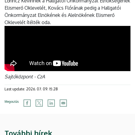
Lőrincz Kevinnek a Hallgatói Önkormányzat Elnökségének
Elismerő Oklevelét, Kovács Flórának pedig a Hallgatói
Önkormányzat Elnökének és Alelnökének Elismerő
Oklevelét ítélték oda.
Sajtóközpont - CzA
Last update:
2026. 07. 09. 15:28
Megosztás
További hírek