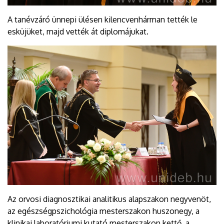
A tanévzáró ünnepi ülésen kilencvenhárman tették le
esküjüket, majd vették át diplomájukat.
Az orvosi diagnosztikai analitikus alapszakon negyvenöt,
az egészségpszichológia mesterszakon huszonegy, a
klinikai laboratóriumi kutató mesterszakon kettő, a