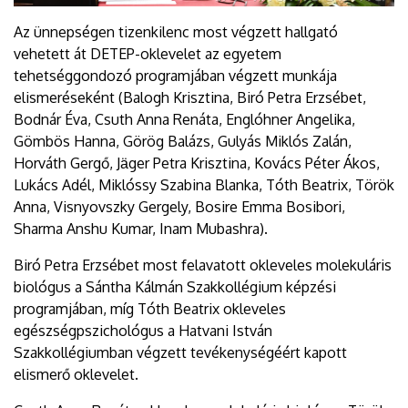
Az ünnepségen tizenkilenc most végzett hallgató
vehetett át DETEP-oklevelet az egyetem
tehetséggondozó programjában végzett munkája
elismeréseként (Balogh Krisztina, Biró Petra Erzsébet,
Bodnár Éva, Csuth Anna Renáta, Englóhner Angelika,
Gömbös Hanna, Görög Balázs, Gulyás Miklós Zalán,
Horváth Gergő, Jӓger Petra Krisztina, Kovács Péter Ákos,
Lukács Adél, Miklóssy Szabina Blanka, Tóth Beatrix, Török
Anna, Visnyovszky Gergely, Bosire Emma Bosibori,
Sharma Anshu Kumar, Inam Mubashra).
Biró Petra Erzsébet most felavatott okleveles molekuláris
biológus a Sántha Kálmán Szakkollégium képzési
programjában, míg Tóth Beatrix okleveles
egészségpszichológus a Hatvani István
Szakkollégiumban végzett tevékenységéért kapott
elismerő oklevelet.