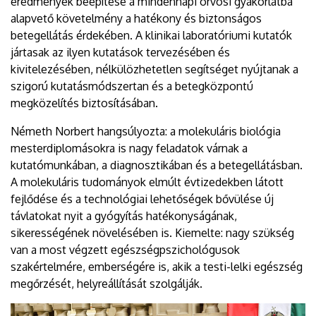
eredmények beépítése a mindennapi orvosi gyakorlatba
alapvető követelmény a hatékony és biztonságos
betegellátás érdekében. A klinikai laboratóriumi kutatók
jártasak az ilyen kutatások tervezésében és
kivitelezésében, nélkülözhetetlen segítséget nyújtanak a
szigorú kutatásmódszertan és a betegközpontú
megközelítés biztosításában.
Németh Norbert hangsúlyozta: a molekuláris biológia
mesterdiplomásokra is nagy feladatok várnak a
kutatómunkában, a diagnosztikában és a betegellátásban.
A molekuláris tudományok elmúlt évtizedekben látott
fejlődése és a technológiai lehetőségek bővülése új
távlatokat nyit a gyógyítás hatékonyságának,
sikerességének növelésében is. Kiemelte: nagy szükség
van a most végzett egészségpszichológusok
szakértelmére, emberségére is, akik a testi-lelki egészség
megőrzését, helyreállítását szolgálják.