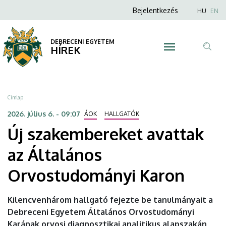
Új
Ugrás
Anonim
Nyel
Bejelentkezés
HU
EN
a
Felhasználói
szakembereket
tartalomra
fiók
DEBRECENI EGYETEM
avattak
HÍREK
menüje
Tar
az
ker
Általános
Morzsa
Címlap
Orvostudományi
2026. július 6. - 09:07
ÁOK
HALLGATÓK
Új szakembereket avattak
Karon
az Általános
|
Orvostudományi Karon
DEBRECENI
EGYETEM
Kilencvenhárom hallgató fejezte be tanulmányait a
Debreceni Egyetem Általános Orvostudományi
Karának orvosi diagnosztikai analitikus alapszakán,