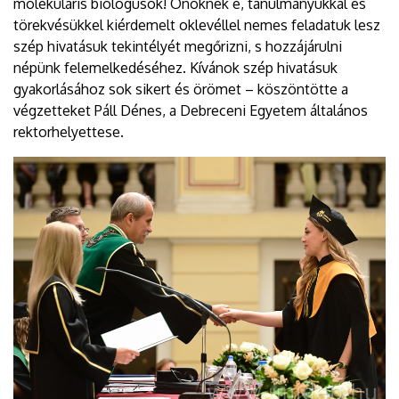
molekuláris biológusok! Önöknek e, tanulmányukkal és
törekvésükkel kiérdemelt oklevéllel nemes feladatuk lesz
szép hivatásuk tekintélyét megőrizni, s hozzájárulni
népünk felemelkedéséhez. Kívánok szép hivatásuk
gyakorlásához sok sikert és örömet – köszöntötte a
végzetteket Páll Dénes, a Debreceni Egyetem általános
rektorhelyettese.