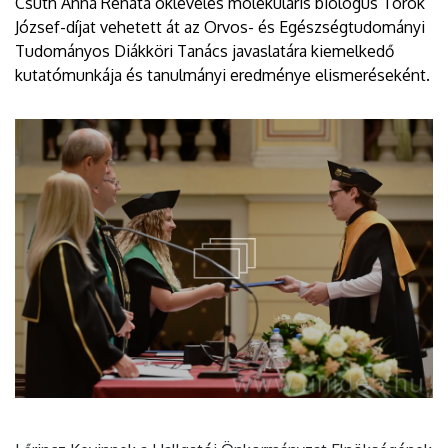
Csuth Anna Renáta okleveles molekuláris biológus Török
József-díjat vehetett át az Orvos- és Egészségtudományi
Tudományos Diákköri Tanács javaslatára kiemelkedő
kutatómunkája és tanulmányi eredménye elismeréseként.