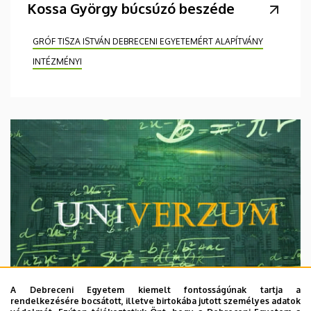
Kossa György búcsúzó beszéde
GRÓF TISZA ISTVÁN DEBRECENI EGYETEMÉRT ALAPÍTVÁNY
INTÉZMÉNYI
A Debreceni Egyetem kiemelt fontosságúnak tartja a
rendelkezésére bocsátott, illetve birtokába jutott személyes adatok