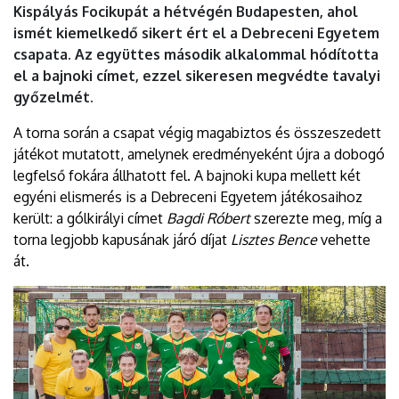
Kispályás Focikupát a hétvégén Budapesten, ahol
|
ismét kiemelkedő sikert ért el a Debreceni Egyetem
DEBRECENI
csapata. Az együttes második alkalommal hódította
el a bajnoki címet, ezzel sikeresen megvédte tavalyi
EGYETEM
győzelmét.
A torna során a csapat végig magabiztos és összeszedett
játékot mutatott, amelynek eredményeként újra a dobogó
legfelső fokára állhatott fel. A bajnoki kupa mellett két
egyéni elismerés is a Debreceni Egyetem játékosaihoz
került: a gólkirályi címet
Bagdi Róbert
szerezte meg, míg a
torna legjobb kapusának járó díjat
Lisztes Bence
vehette
át.