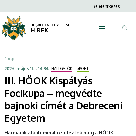
III.
Ugrás
Anonim
Bejelentkezés
a
N
Felhasználói
HÖOK
tartalomra
fiók
DEBRECENI EGYETEM
Kispályás
HÍREK
menüje
Tar
Focikupa
ker
–
Morzsa
Címlap
megvédte
2026. május 11. - 14:34
HALLGATÓK
SPORT
III. HÖOK Kispályás
bajnoki
Focikupa – megvédte
címét
bajnoki címét a Debreceni
a
Egyetem
Debreceni
Egyetem
Harmadik alkalommal rendezték meg a HÖOK