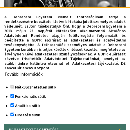
A Debreceni Egyetem kiemelt fontosságúnak tartja a
rendelkezésére bocsátott, illetve birtokába jutott személyes adatok
védelmét. Ezúton tájékoztatjuk Önt, hogy a Debreceni Egyetem a
2018. május 25. napjától kötelezően alkalmazandó Általános
Adatvédelmi Rendelet alapján felülvizsgálta folyamatait és
2026. augusztus 5.
beépítette a GDPR előírásait az adatkezelési és adatvédelmi
Díszdoktorát gyászolja a Debreceni
tevékenységébe. A felhasználók személyes adatait a Debreceni
Egyetem korábban is teljes körültekintéssel kezelte, megfelelve az
Egyetem
érvényben lévő adatkezelési szabályozásoknak. A GDPR előírásait
követve frissítettük Adatvédelmi Tájékoztatónkat, amelyet az
alábbi linkre kattintva olvashat el:
Adatkezelési tájékoztató.
DE
INTÉZMÉNYI
TTK
TUDOMÁNY
Kancellária WAV Központ
További információk
Nélkülözhetetlen sütik
Funkcionális sütik
Analitikai sütik
Hirdetési sütik
KIVÁLASZTOTTAK MENTÉSE
WITHDRAW CONSENT