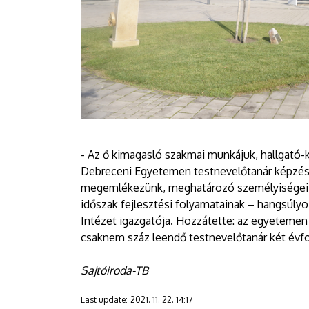
- Az ő kimagasló szakmai munkájuk, hallgató-
Debreceni Egyetemen testnevelőtanár képzés 
megemlékezünk, meghatározó személyiségei v
időszak fejlesztési folyamatainak – hangsúly
Intézet igazgatója. Hozzátette: az egyetemen m
csaknem száz leendő testnevelőtanár két évf
Sajtóiroda-TB
Last update:
2021. 11. 22. 14:17