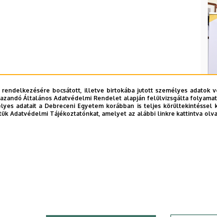
 rendelkezésére bocsátott, illetve birtokába jutott személyes adatok v
azandó Általános Adatvédelmi Rendelet alapján felülvizsgálta folyamata
yes adatait a Debreceni Egyetem korábban is teljes körültekintéssel 
tük Adatvédelmi Tájékoztatónkat, amelyet az alábbi linkre kattintva olv