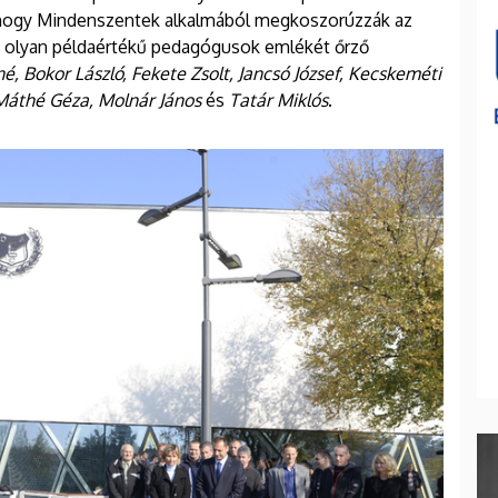
hogy Mindenszentek alkalmából megkoszorúzzák az
 az olyan példaértékű pedagógusok emlékét őrző
, Bokor László, Fekete Zsolt, Jancsó József, Kecskeméti
 Máthé Géza, Molnár János
és
Tatár Miklós
.