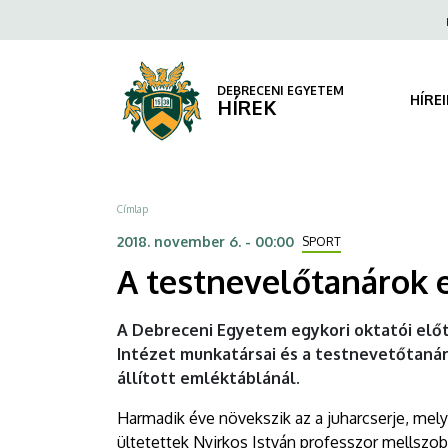
A
Ugrás
Fels
a
navi
testnevelőtanárok
tartalomra
emlékére
DEBRECENI EGYETEM
HÍRE
HÍREK
|
DEBRECENI
Morzsa
Címlap
EGYETEM
2018. november 6. - 00:00
SPORT
A testnevelőtanárok 
A Debreceni Egyetem egykori oktatói előt
Intézet munkatársai és a testnevetőtaná
állított emléktáblánál.
Harmadik éve növekszik az a juharcserje, mel
ültetettek Nyirkos István professzor mellsz