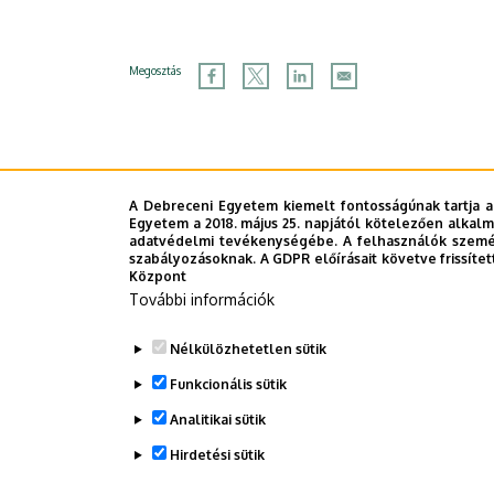
Megosztás
A Debreceni Egyetem kiemelt fontosságúnak tartja a
Egyetem a 2018. május 25. napjától kötelezően alkalm
adatvédelmi tevékenységébe. A felhasználók személ
szabályozásoknak. A GDPR előírásait követve frissítet
Központ
További információk
Nélkülözhetetlen sütik
Funkcionális sütik
Analitikai sütik
Hirdetési sütik