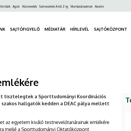
ő
Klinikák
Agrár
Köznevelés
Szervezetek A-tól Z-ig
Munkatársaknak
Alumni
gáció
INK
SAJTÓFIGYELŐ
MÉDIATÁR
HÍRLEVÉL
SAJTÓKÖZPONT
emlékére
t tisztelegtek a Sporttudományi Koordinációs
T
r szakos hallgatók kedden a DEAC pálya mellett
yet az egyetem kiváló testnevelőtanárainak emlékére
obra mellé a Sporttudományi Oktatóközpont