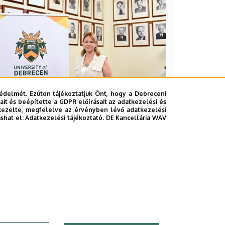
édelmét. Ezúton tájékoztatjuk Önt, hogy a Debreceni
it és beépítette a GDPR előírásait az adatkezelési és
2026. augusztus 5.
kezelte, megfelelve az érvényben lévő adatkezelési
ashat el:
Adatkezelési tájékoztató.
DE Kancellária WAV
Hagyományőrzés és
innováció a
Bölcsészettudományi Karon
BÖLCSÉSZETTUDOMÁNY
BTK
INTÉZMÉNYI