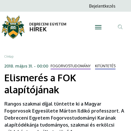
Elismerés
Ugrás
Anonim
Bejelentkezés
a
N
Felhasználói
a
tartalomra
fiók
DEBRECENI EGYETEM
FOK
HÍREK
menüje
Tar
alapítójának
ker
|
Morzsa
Címlap
DEBRECENI
2018. május 31. - 00:00
FOGORVOSTUDOMÁNY
KITÜNTETÉS
Elismerés a FOK
EGYETEM
alapítójának
Rangos szakmai díjjal tüntette ki a Magyar
Fogorvosok Egyesülete Márton Ildikó professzort. A
Debreceni Egyetem Fogorvostudományi Karának
alapítódékánja tudományos, szakmai és erkölcsi