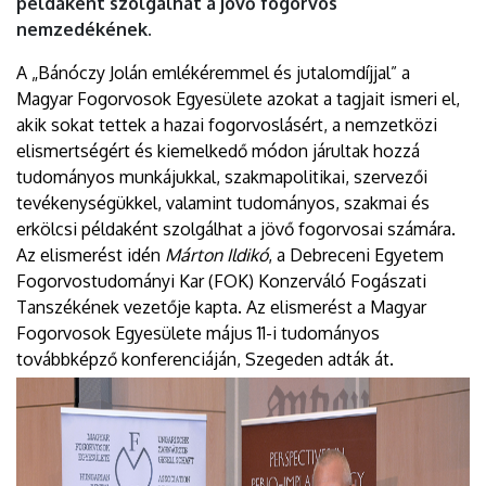
példaként szolgálhat a jövő fogorvos
nemzedékének.
A „Bánóczy Jolán emlékéremmel és jutalomdíjjal” a
Magyar Fogorvosok Egyesülete azokat a tagjait ismeri el,
akik sokat tettek a hazai fogorvoslásért, a nemzetközi
elismertségért és kiemelkedő módon járultak hozzá
tudományos munkájukkal, szakmapolitikai, szervezői
tevékenységükkel, valamint tudományos, szakmai és
erkölcsi példaként szolgálhat a jövő fogorvosai számára.
Az elismerést idén
Márton Ildikó
, a Debreceni Egyetem
Fogorvostudományi Kar (FOK) Konzerváló Fogászati
Tanszékének vezetője kapta. Az elismerést a Magyar
Fogorvosok Egyesülete május 11-i tudományos
továbbképző konferenciáján, Szegeden adták át.