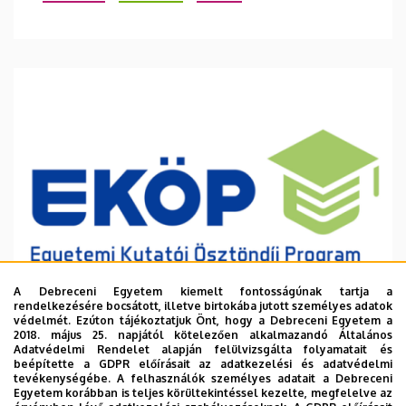
A Debreceni Egyetem kiemelt fontosságúnak tartja a
rendelkezésére bocsátott, illetve birtokába jutott személyes adatok
védelmét. Ezúton tájékoztatjuk Önt, hogy a Debreceni Egyetem a
2018. május 25. napjától kötelezően alkalmazandó Általános
Adatvédelmi Rendelet alapján felülvizsgálta folyamatait és
2026. augusztus 6.
beépítette a GDPR előírásait az adatkezelési és adatvédelmi
Ösztöndíj a tudományos munka
tevékenységébe. A felhasználók személyes adatait a Debreceni
Egyetem korábban is teljes körültekintéssel kezelte, megfelelve az
támogatására