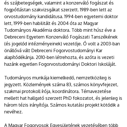
és szájbetegségek, valamint a konzerváló fogászat és
fogpótlástan szakvizsgákat szerzett. 1989-ben lett az
orvostudomány kandidátusa. 1994-ben egyetemi doktor
lett, 1999-ben habilitált és 2004 óta az Magyar
Tudományos Akadémia doktora. Több mint húsz éve a
Debreceni Egyetem Konzerváló Fogászati Tanszékének
(és jogelőd intézményeinek) vezetője. Ő volt a 2003-ban
önállóvá vált Debreceni Fogorvostudományi Kar
alapítódékánja. 2010-ben létrehozta, és azóta is vezeti
hazánk egyetlen Fogorvostudományi Doktori Iskoláját.
Tudományos munkája kiemelkedő, nemzetközileg is
jegyzett. Közlemények száma 83, számos könyvfejezet,
szakmai protokoll írója, koordinátora. Témavezetése
mellett hat hallgató szerzett PhD fokozatot, és jelenleg is
három tézis irányítója. Számos kutatási projekt kötődik a
nevéhez.
A Magyar Fogorvosok Egyesületének vezetésében több