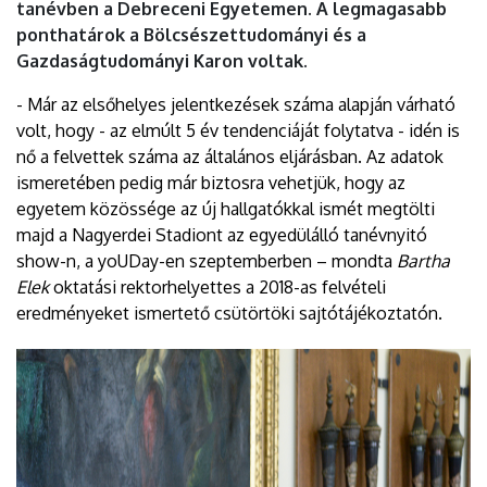
tanévben a Debreceni Egyetemen. A legmagasabb
ponthatárok a Bölcsészettudományi és a
Gazdaságtudományi Karon voltak.
- Már az elsőhelyes jelentkezések száma alapján várható
volt, hogy - az elmúlt 5 év tendenciáját folytatva - idén is
nő a felvettek száma az általános eljárásban. Az adatok
ismeretében pedig már biztosra vehetjük, hogy az
egyetem közössége az új hallgatókkal ismét megtölti
majd a Nagyerdei Stadiont az egyedülálló tanévnyitó
show-n, a yoUDay-en szeptemberben – mondta
Bartha
Elek
oktatási rektorhelyettes a 2018-as felvételi
eredményeket ismertető csütörtöki sajtótájékoztatón.