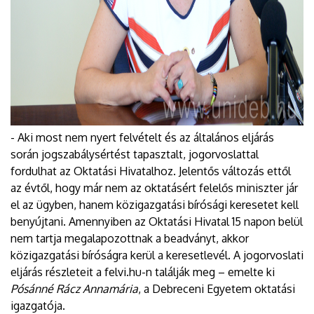
- Aki most nem nyert felvételt és az általános eljárás
során jogszabálysértést tapasztalt, jogorvoslattal
fordulhat az Oktatási Hivatalhoz. Jelentős változás ettől
az évtől, hogy már nem az oktatásért felelős miniszter jár
el az ügyben, hanem közigazgatási bírósági keresetet kell
benyújtani. Amennyiben az Oktatási Hivatal 15 napon belül
nem tartja megalapozottnak a beadványt, akkor
közigazgatási bíróságra kerül a keresetlevél. A jogorvoslati
eljárás részleteit a felvi.hu-n találják meg – emelte ki
Pósánné Rácz Annamária
, a Debreceni Egyetem oktatási
igazgatója.