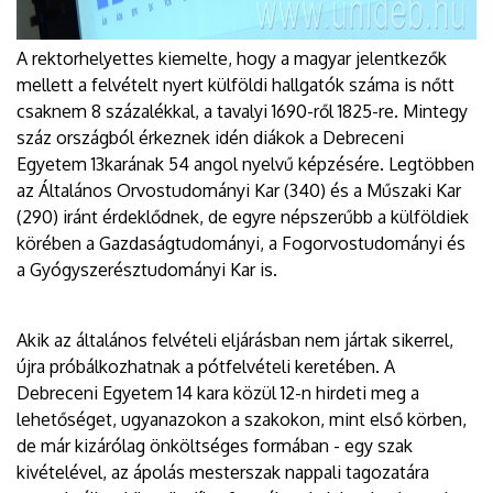
A rektorhelyettes kiemelte, hogy a magyar jelentkezők
mellett a felvételt nyert külföldi hallgatók száma is nőtt
csaknem 8 százalékkal, a tavalyi 1690-ről 1825-re. Mintegy
száz országból érkeznek idén diákok a Debreceni
Egyetem 13karának 54 angol nyelvű képzésére. Legtöbben
az Általános Orvostudományi Kar (340) és a Műszaki Kar
(290) iránt érdeklődnek, de egyre népszerűbb a külföldiek
körében a Gazdaságtudományi, a Fogorvostudományi és
a Gyógyszerésztudományi Kar is.
Akik az általános felvételi eljárásban nem jártak sikerrel,
újra próbálkozhatnak a pótfelvételi keretében. A
Debreceni Egyetem 14 kara közül 12-n hirdeti meg a
lehetőséget, ugyanazokon a szakokon, mint első körben,
de már kizárólag önköltséges formában - egy szak
kivételével, az ápolás mesterszak nappali tagozatára