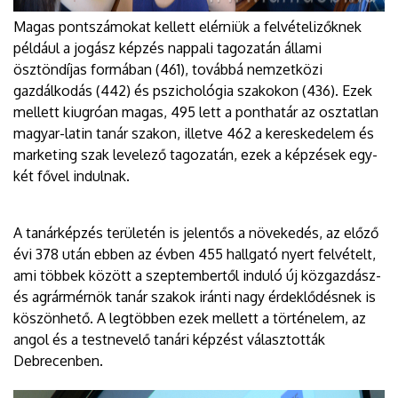
Magas pontszámokat kellett elérniük a felvételizőknek
például a jogász képzés nappali tagozatán állami
ösztöndíjas formában (461), továbbá nemzetközi
gazdálkodás (442) és pszichológia szakokon (436). Ezek
mellett kiugróan magas, 495 lett a ponthatár az osztatlan
magyar-latin tanár szakon, illetve 462 a kereskedelem és
marketing szak levelező tagozatán, ezek a képzések egy-
két fővel indulnak.
A tanárképzés területén is jelentős a növekedés, az előző
évi 378 után ebben az évben 455 hallgató nyert felvételt,
ami többek között a szeptembertől induló új közgazdász-
és agrármérnök tanár szakok iránti nagy érdeklődésnek is
köszönhető. A legtöbben ezek mellett a történelem, az
angol és a testnevelő tanári képzést választották
Debrecenben.