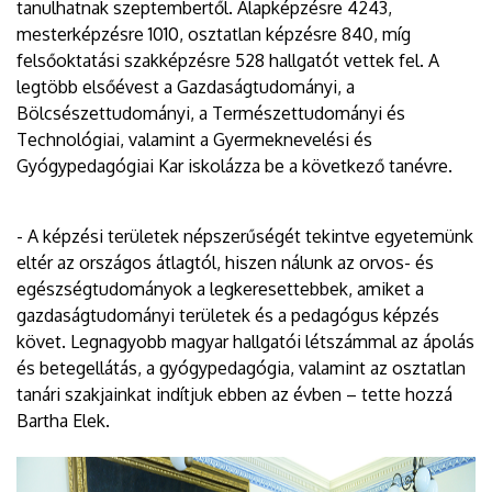
tanulhatnak szeptembertől. Alapképzésre 4243,
mesterképzésre 1010, osztatlan képzésre 840, míg
felsőoktatási szakképzésre 528 hallgatót vettek fel. A
legtöbb elsőévest a Gazdaságtudományi, a
Bölcsészettudományi, a Természettudományi és
Technológiai, valamint a Gyermeknevelési és
Gyógypedagógiai Kar iskolázza be a következő tanévre.
- A képzési területek népszerűségét tekintve egyetemünk
eltér az országos átlagtól, hiszen nálunk az orvos- és
egészségtudományok a legkeresettebbek, amiket a
gazdaságtudományi területek és a pedagógus képzés
követ. Legnagyobb magyar hallgatói létszámmal az ápolás
és betegellátás, a gyógypedagógia, valamint az osztatlan
tanári szakjainkat indítjuk ebben az évben – tette hozzá
Bartha Elek.