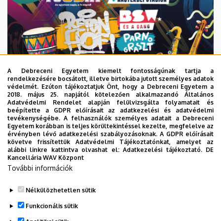
A Debreceni Egyetem kiemelt fontosságúnak tartja a
rendelkezésére bocsátott, illetve birtokába jutott személyes adatok
védelmét. Ezúton tájékoztatjuk Önt, hogy a Debreceni Egyetem a
2018. május 25. napjától kötelezően alkalmazandó Általános
Adatvédelmi Rendelet alapján felülvizsgálta folyamatait és
2026. augusztus 6.
beépítette a GDPR előírásait az adatkezelési és adatvédelmi
Közeleg a 10. yoUDay, hazai sztárok
tevékenységébe. A felhasználók személyes adatait a Debreceni
Egyetem korábban is teljes körültekintéssel kezelte, megfelelve az
a láthatáron
érvényben lévő adatkezelési szabályozásoknak. A GDPR előírásait
követve frissítettük Adatvédelmi Tájékoztatónkat, amelyet az
alábbi linkre kattintva olvashat el:
Adatkezelési tájékoztató.
DE
HALLGATÓK
INTÉZMÉNYI
YOUDAY
Kancellária WAV Központ
További információk
Nélkülözhetetlen sütik
Funkcionális sütik