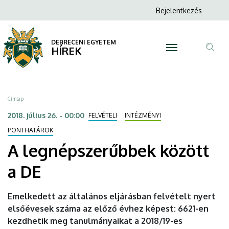
A
Ugrás
Anonim
Bejelentkezés
a
N
Felhasználói
legnépszerűbbek
tartalomra
fiók
DEBRECENI EGYETEM
között
HÍREK
menüje
Tar
a
ker
DE
Morzsa
Címlap
|
2018. július 26. - 00:00
FELVÉTELI
INTÉZMÉNYI
DEBRECENI
PONTHATÁROK
A legnépszerűbbek között
EGYETEM
a DE
Emelkedett az általános eljárásban felvételt nyert
elsőévesek száma az előző évhez képest: 6621-en
kezdhetik meg tanulmányaikat a 2018/19-es