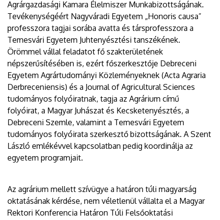
Agrárgazdasági Kamara Élelmiszer Munkabizottságának.
Tevékenységéért Nagyváradi Egyetem „Honoris causa”
professzora tagjai sorába avatta és társprofesszora a
Temesvári Egyetem Juhtenyésztési tanszékének.
Örömmel vállal feladatot fő szakterületének
népszerűsítésében is, ezért főszerkesztője Debreceni
Egyetem Agrártudományi Közleményeknek (Acta Agraria
Derbreceniensis) és a Journal of Agricultural Sciences
tudományos folyóiratnak, tagja az Agrárium című
folyóirat, a Magyar Juhászat és Kecsketenyésztés, a
Debreceni Szemle, valamint a Temesvári Egyetem
tudományos folyóirata szerkesztő bizottságának. A Szent
László emlékévvel kapcsolatban pedig koordinálja az
egyetem programjait.
Az agrárium mellett szívügye a határon túli magyarság
oktatásának kérdése, nem véletlenül vállalta el a Magyar
Rektori Konferencia Határon Túli Felsőoktatási