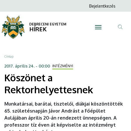
Köszönet
Ugrás
Anonim
Bejelentkezés
a
N
Felhasználói
a
tartalomra
fiók
DEBRECENI EGYETEM
Rektorhelyettesnek
HÍREK
menüje
Tar
|
ker
DEBRECENI
Morzsa
Címlap
EGYETEM
2017. április 24. - 00:00
INTÉZMÉNYI
Köszönet a
Rektorhelyettesnek
Munkatársai, barátai, tisztelői, diákjai köszöntötték
65. születésnapján Jávor Andrást a Főépület
Aulájában április 20-án rendezett ünnepségen. A
professzor tíz éven át képviselte az intézményt