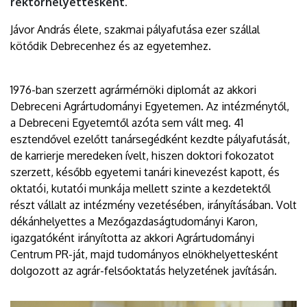
rektorhelyettesként.
Jávor András élete, szakmai pályafutása ezer szállal
kötődik Debrecenhez és az egyetemhez.
1976-ban szerzett agrármérnöki diplomát az akkori
Debreceni Agrártudományi Egyetemen. Az intézménytől,
a Debreceni Egyetemtől azóta sem vált meg. 41
esztendővel ezelőtt tanársegédként kezdte pályafutását,
de karrierje meredeken ívelt, hiszen doktori fokozatot
szerzett, később egyetemi tanári kinevezést kapott, és
oktatói, kutatói munkája mellett szinte a kezdetektől
részt vállalt az intézmény vezetésében, irányításában. Volt
dékánhelyettes a Mezőgazdaságtudományi Karon,
igazgatóként irányította az akkori Agrártudományi
Centrum PR-ját, majd tudományos elnökhelyettesként
dolgozott az agrár-felsőoktatás helyzetének javításán.