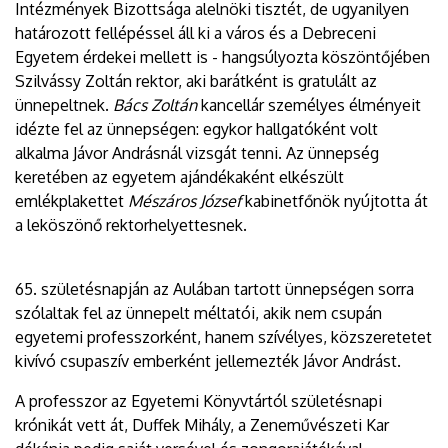
Intézmények Bizottsága alelnöki tisztét, de ugyanilyen
határozott fellépéssel áll ki a város és a Debreceni
Egyetem érdekei mellett is - hangsúlyozta köszöntőjében
Szilvássy Zoltán rektor, aki barátként is gratulált az
ünnepeltnek.
Bács Zoltán
kancellár személyes élményeit
idézte fel az ünnepségen: egykor hallgatóként volt
alkalma Jávor Andrásnál vizsgát tenni. Az ünnepség
keretében az egyetem ajándékaként elkészült
emlékplakettet
Mészáros József
kabinetfőnök nyújtotta át
a leköszönő rektorhelyettesnek.
65. születésnapján az Aulában tartott ünnepségen sorra
szólaltak fel az ünnepelt méltatói, akik nem csupán
egyetemi professzorként, hanem szívélyes, közszeretetet
kivívó csupaszív emberként jellemezték Jávor Andrást.
A professzor az Egyetemi Könyvtártól születésnapi
krónikát vett át, Duffek Mihály, a Zeneművészeti Kar