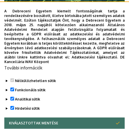
A Debreceni Egyetem kiemelt fontosságúnak tartja a
rendelkezésére bocsátott, illetve birtokába jutott személyes adatok
védelmét. Ezúton tájékoztatjuk Önt, hogy a Debreceni Egyetem a
2018. május 25. napjától kötelezően alkalmazandó Általános
Adatvédelmi Rendelet alapján felülvizsgálta folyamatait és
2026. augusztus 7.
beépítette a GDPR előírásait az adatkezelési és adatvédelmi
Univerzum: A Debreceni Egyetem
tevékenységébe. A felhasználók személyes adatait a Debreceni
Egyetem korábban is teljes körültekintéssel kezelte, megfelelve az
titkos receptjei
érvényben lévő adatkezelési szabályozásoknak. A GDPR előírásait
követve frissítettük Adatvédelmi Tájékoztatónkat, amelyet az
alábbi linkre kattintva olvashat el:
Adatkezelési tájékoztató.
DE
KUTATÁS
TUDOMÁNY
Kancellária WAV Központ
További információk
Nélkülözhetetlen sütik
Funkcionális sütik
Analitikai sütik
Hirdetési sütik
KIVÁLASZTOTTAK MENTÉSE
WITHDRAW CONSENT