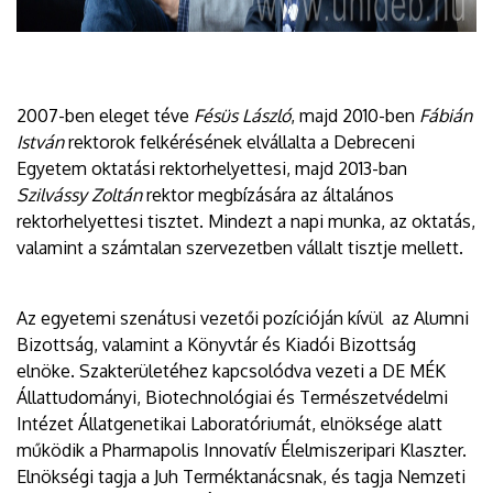
2007-ben eleget téve
Fésüs László
, majd 2010-ben
Fábián
István
rektorok felkérésének elvállalta a Debreceni
Egyetem oktatási rektorhelyettesi, majd 2013-ban
Szilvássy Zoltán
rektor megbízására az általános
rektorhelyettesi tisztet. Mindezt a napi munka, az oktatás,
valamint a számtalan szervezetben vállalt tisztje mellett.
Az egyetemi szenátusi vezetői pozícióján kívül az Alumni
Bizottság, valamint a Könyvtár és Kiadói Bizottság
elnöke. Szakterületéhez kapcsolódva vezeti a DE MÉK
Állattudományi, Biotechnológiai és Természetvédelmi
Intézet Állatgenetikai Laboratóriumát, elnöksége alatt
működik a Pharmapolis Innovatív Élelmiszeripari Klaszter.
Elnökségi tagja a Juh Terméktanácsnak, és tagja Nemzeti