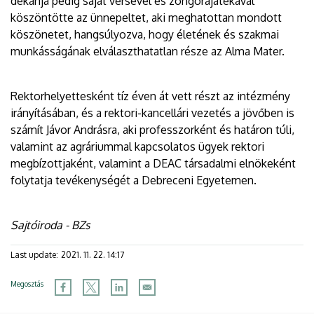
dékánja pedig saját versével és zongorajátékával
köszöntötte az ünnepeltet, aki meghatottan mondott
köszönetet, hangsúlyozva, hogy életének és szakmai
munkásságának elválaszthatatlan része az Alma Mater.
Rektorhelyettesként tíz éven át vett részt az intézmény
irányításában, és a rektori-kancellári vezetés a jövőben is
számít Jávor Andrásra, aki professzorként és határon túli,
valamint az agráriummal kapcsolatos ügyek rektori
megbízottjaként, valamint a DEAC társadalmi elnökeként
folytatja tevékenységét a Debreceni Egyetemen.
Sajtóiroda - BZs
Last update:
2021. 11. 22. 14:17
Megosztás