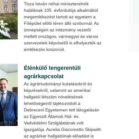
Tisza István néhai miniszterelnök
halálának 105. évfordulója alkalmából
megemlékezést tartott az egyetem a
Főépület előtti téren álló szobornál. Az
ünnepségen az intézmény vezetői
mellett országos, vármegyei és városi
szervezetek képviselői is elhelyezték az
emlékezés koszorúit.
Élénkülő tengerentúli
agrárkapcsolat
Az agrártudományi kutatásokról és
képzésekről, valamint az amerikai
hallgatói létszám növelésének
lehetőségeiről tájékozódott a
Debreceni Egyetemen tett látogatásán
az Egyesült Államok Hal- és
Vadvédelmi Szolgálatának volt
igazgatója. Aurelia Giacometto Skipwith
az agrárkar hallgatóinak előadást is