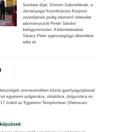
Sanitate díjat, Gömöri Gabriellának, a
Járványügyi Koordinációs Központ
vezetőjének pedig elismerő oklevelet
adományozott Pintér Sándor
belügyminiszter. A kitüntetéseket
Takács Péter egészségügyi államtitkár
adta át.
Ó
lkészségek szervezésében közös gyertyagyújtással
yt egyetemi polgárokra, oktatókra, dolgozókra és
n 17 órától az Egyetemi Templomban (Debrecen,
rképzések