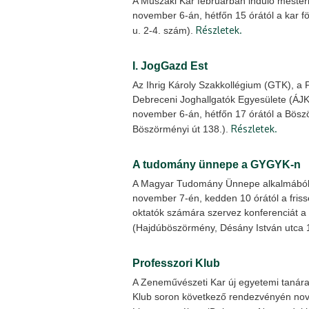
A Műszaki Kar februárban induló mesterk
november 6-án, hétfőn 15 órától a kar f
Részletek.
u. 2-4. szám).
I. JogGazd Est
Az Ihrig Károly Szakkollégium (GTK), a 
Debreceni Joghallgatók Egyesülete (ÁJ
november 6-án, hétfőn 17 órától a Bös
Részletek.
Böszörményi út 138.).
A tudomány ünnepe a GYGYK-n
A Magyar Tudomány Ünnepe alkalmából
november 7-én, kedden 10 órától a frisse
oktatók számára szervez konferenciát a k
(Hajdúböszörmény, Désány István utca 
Professzori Klub
A Zeneművészeti Kar új egyetemi tanár
Klub soron következő rendezvényén nov