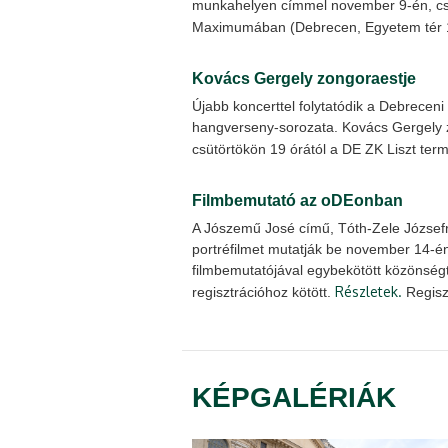
munkahelyen címmel november 9-én, csü
Maximumában (Debrecen, Egyetem tér 
Kovács Gergely zongoraestje
Újabb koncerttel folytatódik a Debrece
hangverseny-sorozata. Kovács Gergely 
csütörtökön 19 órától a DE ZK Liszt te
Filmbemutató az oDEonban
A Jószemű José című, Tóth-Zele Józsefrő
portréfilmet mutatják be november 14-é
filmbemutatójával egybekötött közönségt
Részletek.
regisztrációhoz kötött.
Regisz
KÉPGALÉRIÁK