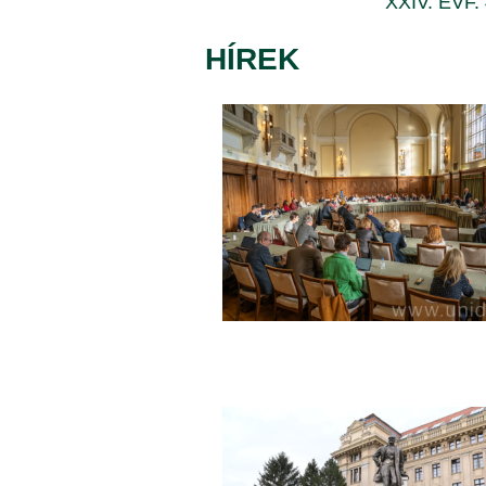
XXIV. ÉVF.
|
HÍREK
DEBRECENI
EGYETEM