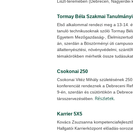
Liszt-teremében (Debrecen, Nagyerdei kr
Tormay Béla Szakmai Tanulmányi
Első alkalommal rendezi meg a 13-14. 
tanuló technikusoknak szóló Tormay Bé
Egyetem Mezőgazdaság-, Élelmiszertud
án, szerdán a Böszörményi úti campuson
állattenyésztési, növényvédelmi, szántőf
témakörökben mérhetik össze tudásuka
Csokonai 250
Csokonai Vitéz Mihály születésének 250
konferenciát rendeznek a Debreceni Re
9-én, szerdán és csütörtökön a Debrec
Részletek.
társszervezésében.
Karrier 5X5
Kovács Zsuzsanna kompetenciafejlesztő 
Hallgatói Karrierközpont előadás-soroz