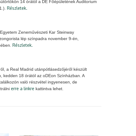
törtökön 14 órától a DE Főépületének Auditorium
Részletek.
1.).
ni Egyetem Zeneművészeti Kar Steinway
zongorista lép színpadra november 9-én,
Részletek.
rmében.
l, a Real Madrid utánpótlásedzőjéről készült
n, kedden 18 órától az oDEon Színházban. A
alálkozón való részvétel ingyenesen, de
erre a linkre
trálni
kattintva lehet.