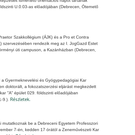
épzéseit ismertető orientációs napot tartanak
öldszinti U.0.03-as előadójában (Debrecen, Ótemető
Praetor Szakkollégium (ÁJK) és a Pro et Contra
K) szervezésében rendezik meg az I. JogGazd Estet
zörményi úti campuson, a Kazánházban (Debrecen,
 a Gyermeknevelési és Gyógypedagógiai Kar
n doktorált, a fokozatszerzési eljárást megkezdett
ar "A" épület 029. földszinti előadójában
Részletek.
1-9.).
ai mutatkoznak be a Debreceni Egyetem Professzori
ember 7-én, kedden 17 órától a Zeneművészeti Kar