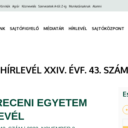
ő
Klinikák
Agrár
Köznevelés
Szervezetek A-tól Z-ig
Munkatársaknak
Alumni
gáció
INK
SAJTÓFIGYELŐ
MÉDIATÁR
HÍRLEVÉL
SAJTÓKÖZPONT
ÍRLEVÉL XXIV. ÉVF. 43. SZÁM
E
RECENI EGYETEM
EVÉL