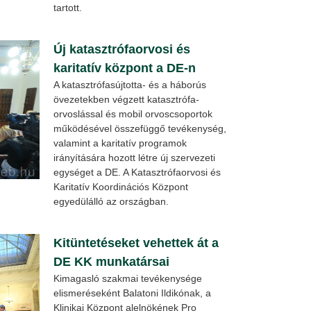
tartott.
Új katasztrófaorvosi és
karitatív központ a DE-n
A katasztrófasújtotta- és a háborús
övezetekben végzett katasztrófa-
orvoslással és mobil orvoscsoportok
működésével összefüggő tevékenység,
valamint a karitatív programok
irányítására hozott létre új szervezeti
egységet a DE. A Katasztrófaorvosi és
Karitatív Koordinációs Központ
egyedülálló az országban.
Kitüntetéseket vehettek át a
DE KK munkatársai
Kimagasló szakmai tevékenysége
elismeréseként Balatoni Ildikónak, a
Klinikai Központ alelnökének Pro