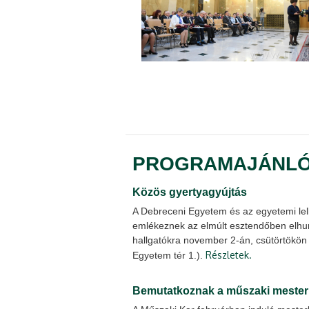
PROGRAMAJÁNL
Közös gyertyagyújtás
A Debreceni Egyetem és az egyetemi le
emlékeznek az elmúlt esztendőben elhun
hallgatókra november 2-án, csütörtökö
Részletek.
Egyetem tér 1.).
Bemutatkoznak a műszaki meste