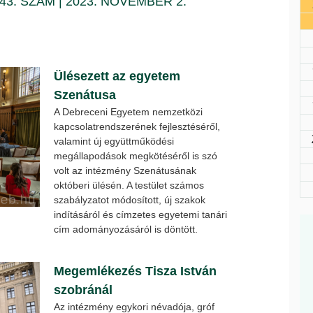
 43. SZÁM | 2023. NOVEMBER 2.
Ülésezett az egyetem
Szenátusa
A Debreceni Egyetem nemzetközi
kapcsolatrendszerének fejlesztéséről,
valamint új együttműködési
megállapodások megkötéséről is szó
volt az intézmény Szenátusának
októberi ülésén. A testület számos
szabályzatot módosított, új szakok
indításáról és címzetes egyetemi tanári
cím adományozásáról is döntött.
Megemlékezés Tisza István
szobránál
Az intézmény egykori névadója, gróf