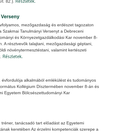
Részletek.
t. 82.).
 Verseny
évfolyamos, mezőgazdaság és erdészet tagozaton
la Szakmai Tanulmányi Versenyt a Debreceni
ományi és Környezetgazdálkodási Kar november 8-
. A résztvevők talajtani, mezőgazdasági géptani,
öldi növénytermesztéstani, valamint kertészeti
Részletek.
t.
. évfordulója alkalmából emlékülést és tudományos
formátus Kollégium Dísztermében november 8-án és
eni Egyetem Bölcsészettudományi Kar
tréner, tanácsadó tart előadást az Egyetemi
atának keretében Az érzelmi kompetenciák szerepe a