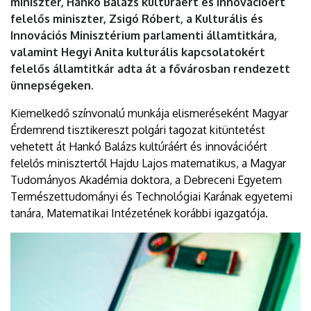
miniszter, Hankó Balázs kultúráért és innovációért
felelős miniszter, Zsigó Róbert, a Kulturális és
Innovációs Minisztérium parlamenti államtitkára,
valamint Hegyi Anita kulturális kapcsolatokért
felelős államtitkár adta át a fővárosban rendezett
ünnepségeken.
Kiemelkedő színvonalú munkája elismeréseként Magyar
Érdemrend tisztikereszt polgári tagozat kitüntetést
vehetett át Hankó Balázs kultúráért és innovációért
felelős minisztertől Hajdu Lajos matematikus, a Magyar
Tudományos Akadémia doktora, a Debreceni Egyetem
Természettudományi és Technológiai Karának egyetemi
tanára, Matematikai Intézetének korábbi igazgatója.