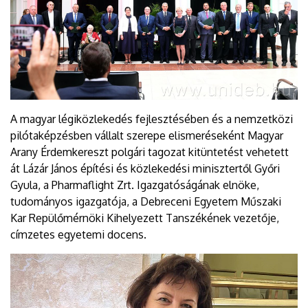
A magyar légiközlekedés fejlesztésében és a nemzetközi
pilótaképzésben vállalt szerepe elismeréseként Magyar
Arany Érdemkereszt polgári tagozat kitüntetést vehetett
át Lázár János építési és közlekedési minisztertől Győri
Gyula, a Pharmaflight Zrt. Igazgatóságának elnöke,
tudományos igazgatója, a Debreceni Egyetem Műszaki
Kar Repülőmérnöki Kihelyezett Tanszékének vezetője,
címzetes egyetemi docens.