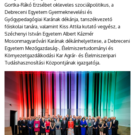
Gortka-Rákó Erzsébet okleveles szociálpolitikus, a
Debreceni Egyetem Gyermeknevelési és
Gyógypedagógiai Karának dékánja, tanszékvezető
főiskolai tanára, valamint Kiss Attila kutató vegyész, a
Széchenyi István Egyetem Albert Kázmér
Mosonmagyaróvári Karának dékánhelyettese, a Debreceni
Egyetem Mezőgazdaság-, Élelmiszertudományi és
Környezetgazdálkodási Kar Agrár- és Élelmiszeripari
Tudáshasznosítási Központjának igazgatója.