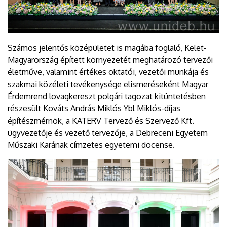
Számos jelentős középületet is magába foglaló, Kelet-
Magyarország épített környezetét meghatározó tervezői
életműve, valamint értékes oktatói, vezetői munkája és
szakmai közéleti tevékenysége elismeréseként Magyar
Érdemrend lovagkereszt polgári tagozat kitüntetésben
részesült Kováts András Miklós Ybl Miklós-díjas
építészmérnök, a KATERV Tervező és Szervező Kft.
ügyvezetője és vezető tervezője, a Debreceni Egyetem
Műszaki Karának címzetes egyetemi docense.