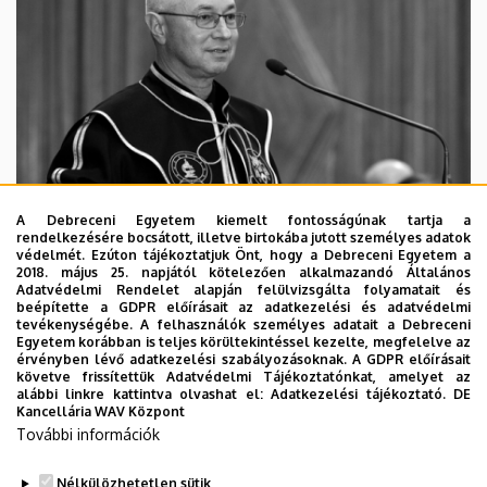
A Debreceni Egyetem kiemelt fontosságúnak tartja a
rendelkezésére bocsátott, illetve birtokába jutott személyes adatok
védelmét. Ezúton tájékoztatjuk Önt, hogy a Debreceni Egyetem a
2018. május 25. napjától kötelezően alkalmazandó Általános
Adatvédelmi Rendelet alapján felülvizsgálta folyamatait és
2026. augusztus 5.
beépítette a GDPR előírásait az adatkezelési és adatvédelmi
Díszdoktorát gyászolja a Debreceni
tevékenységébe. A felhasználók személyes adatait a Debreceni
Egyetem korábban is teljes körültekintéssel kezelte, megfelelve az
Egyetem
érvényben lévő adatkezelési szabályozásoknak. A GDPR előírásait
követve frissítettük Adatvédelmi Tájékoztatónkat, amelyet az
alábbi linkre kattintva olvashat el:
Adatkezelési tájékoztató.
DE
INTÉZMÉNYI
TTK
TUDOMÁNY
Kancellária WAV Központ
További információk
Nélkülözhetetlen sütik