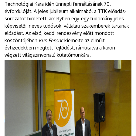
Technológiai Kara idén ünnepli fennállásának 70.
évfordulóját. A jeles jubileum alkalmából a TTK előadás-
sorozatot hirdetett, amelyben egy-egy tudomány jeles
képviselői, neves tudósok, vállalati szakemberek tartanak
előadást. Az első, keddi rendezvény előtt mondott
köszöntőjében
Kun Ferenc
kiemelte az elmúlt
évtizedekben megtett fejlődést, rámutatva a karon
végzett világszínvonalú kutatómunkára.