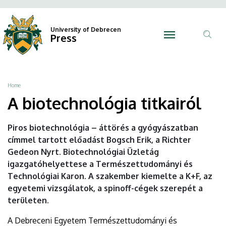
A
Skip
Ano
N
to
Felh
biotechnológia
main
University of Debrecen
Press
fiók
content
Tar
titkairól
men
ker
|
Breadcrumb
Home
University
A biotechnológia titkairól
of
Piros biotechnológia – áttörés a gyógyászatban
Debrecen
címmel tartott előadást Bogsch Erik, a Richter
Gedeon Nyrt. Biotechnológiai Üzletág
igazgatóhelyettese a Természettudományi és
Technológiai Karon. A szakember kiemelte a K+F, az
egyetemi vizsgálatok, a spinoff-cégek szerepét a
területen.
A Debreceni Egyetem Természettudományi és