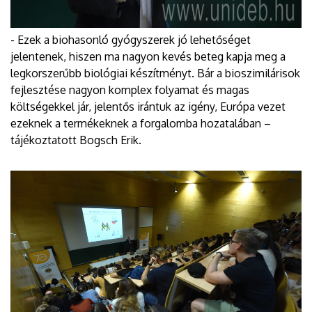
- Ezek a biohasonló gyógyszerek jó lehetőséget
jelentenek, hiszen ma nagyon kevés beteg kapja meg a
legkorszerűbb biológiai készítményt. Bár a bioszimilárisok
fejlesztése nagyon komplex folyamat és magas
költségekkel jár, jelentős irántuk az igény, Európa vezet
ezeknek a termékeknek a forgalomba hozatalában –
tájékoztatott Bogsch Erik.