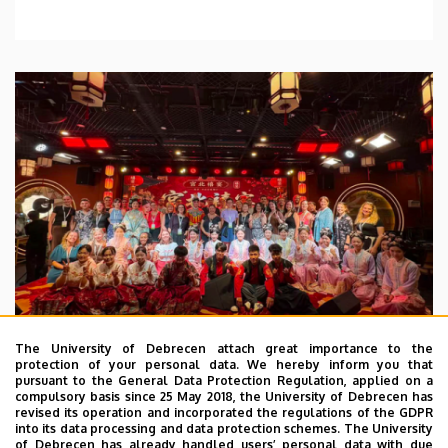
The University of Debrecen attach great importance to the
protection of your personal data. We hereby inform you that
pursuant to the General Data Protection Regulation, applied on a
2026. July 28.
compulsory basis since 25 May 2018, the University of Debrecen has
UD Faculty of Music choirs
revised its operation and incorporated the regulations of the GDPR
into its data processing and data protection schemes. The University
“conquer” China
of Debrecen has already handled users’ personal data with due