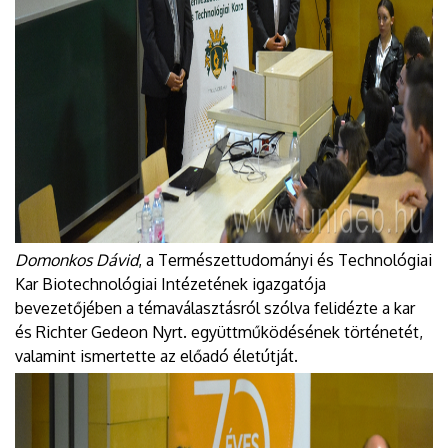
Domonkos Dávid
, a Természettudományi és Technológiai
Kar Biotechnológiai Intézetének igazgatója
bevezetőjében a témaválasztásról szólva felidézte a kar
és Richter Gedeon Nyrt. együttműködésének történetét,
valamint ismertette az előadó életútját.