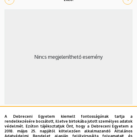
Nincs megjeleníthető esemény
A Debreceni Egyetem kiemelt fontosságúnak tartja a
2026. szeptember 19.
rendelkezésére bocsátott, illetve birtokába jutott személyes adatok
védelmét. Ezúton tájékoztatjuk Önt, hogy a Debreceni Egyetem a
ÁOK-diplomaosztó ünnepség
2018. május 25. napjától kötelezően alkalmazandó Általános
Adatvédelmi Rendelet alapján felülvizsgálta folyamatait és