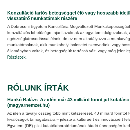
Konzultáció tartós betegséggel élő vagy hosszabb idej
visszatérő munkatársak részére
A Debreceni Egyetem Kancellária Megváltozott Munkaképességűek
konzultációs lehetőséget ajánl azoknak az egyetemi dolgozóknak, a
egészségkárosodással élnek, de ez nem akadályozza a munkavég
munkatársaknak, akik munkahelyi balesetet szenvedtek, vagy hos
állományban voltak, és betegségük tartóssá vált, vagy még jelenle
Részletek.
RÓLUNK ÍRTÁK
Hankó Balázs: Az idén már 43 milliárd forint jut kutatá
(magyarnemzet.hu)
Az idén a tavalyi összeg több mint kétszeresét, 43 milliárd forintot 
kiválóságok támogatására – jelezte a kultúráért és innovációért fel
Egyetem (DE) pilot kutatólaboratóriumának átadó ünnepségén ke