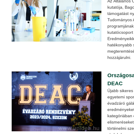
Az Általános 
kutatója, Bago
támogatást ny
Tudományos A
programjának 
kutatócsoport
Eredményeikke
hatékonyabb s
megteremtésé
hozzájárulni.
Országosan
DEAC
Újabb sikeres
egyetemi spo
évadzáró gálá
eredményeket
kategóriában o
elismeréseket
történelmi sz