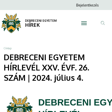
DEBRECENI
Ugrás
Anonim
Bejelentkezés
a
N
Felhasználói
EGYETEM
tartalomra
fiók
DEBRECENI EGYETEM
HÍRLEVÉL
HÍREK
menüje
Tar
XXV.
ker
ÉVF.
Morzsa
Címlap
26.
DEBRECENI EGYETEM
SZÁM
HÍRLEVÉL XXV. ÉVF. 26.
|
SZÁM | 2024. július 4.
2024.
július
DEBRECENI EG
4.