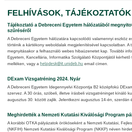
FELHÍVÁSOK, TÁJÉKOZTATÓK
Tájékoztató a Debreceni Egyetem hálózatából megnyito
szűréséről
A Debreceni Egyetem hálózatára kapcsolódó valamennyi eszköz es
történik a kártékony weboldalak megjelenítésével kapcsolatban. A til
megnyitásakor a felhasználó webes hibaüzenetet kap. További inf
Egyetem, Kancellária, Informatika Szolgálató Központjától kérhető
helpdesk@it.unideb.hu
melléken, vagy a
email címen.
DExam Vizsgatréning 2024. Nyár
A Debreceni Egyetem Idegennyelvi Központja B2 középfokú DExam
szervez. A 30 órás, szóbeli, illetve írásbeli vizsgatréninget kínáló 
augusztus 30. között zajlik. Jelentkezni augusztus 14-én, szerdán é
Meghirdették a Nemzeti Kutatási Kiválósági Program pál
A korábbi OTKA pályázatok örököseként a Nemzeti Kutatási, Fejlesz
(NKFIH) Nemzeti Kutatási Kiválósági Program (NKKP) néven hirde