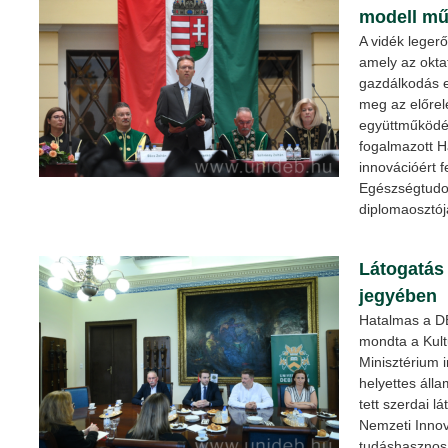
modell mű
A vidék lege
amely az okta
gazdálkodás 
meg az előrel
együttműködé
fogalmazott H
innovációért f
Egészségtudo
diplomaosztój
Látogatás
jegyében
Hatalmas a DE
mondta a Kult
Minisztérium i
helyettes áll
tett szerdai l
Nemzeti Inno
tudáshasznosí