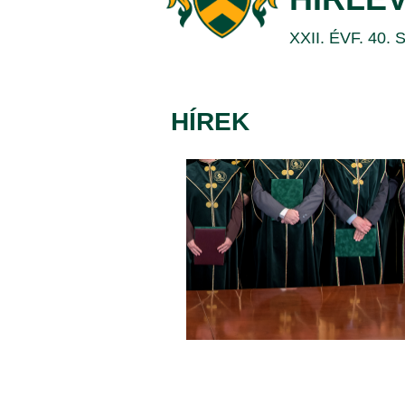
14.
XXII. ÉVF. 40.
|
DEBRECENI
HÍREK
EGYETEM