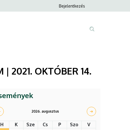
Anonim
Bejelentkezés
Nyelvvála
Felhasználói
fiók
menüje
Fő
Tartalom
navigáció
keresése
 | 2021. OKTÓBER 14.
semények
2026. augusztus
H
K
Sze
Cs
P
Szo
V