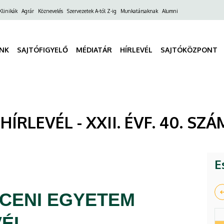
ő
Klinikák
Agrár
Köznevelés
Szervezetek A-tól Z-ig
Munkatársaknak
Alumni
gáció
INK
SAJTÓFIGYELŐ
MÉDIATÁR
HÍRLEVÉL
SAJTÓKÖZPONT
RLEVÉL - XXII. ÉVF. 40. SZÁM
E
CENI EGYETEM
VÉL