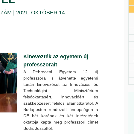
 SZÁM | 2021. OKTÓBER 14.
Kinevezték az egyetem új
professzorait
A Debreceni Egyetem 12 új
professzora is átvehette egyetemi
tanári kinevezését az Innovációs és
Technológiai Minisztérium
felsőoktatásért, innovációért és
szakképzésért felelős államtitkárától. A
Budapesten rendezett ünnepségen a
DE hét karának és két intézetének
oktatója kapta meg professzori címét
Bódis Józseftól.