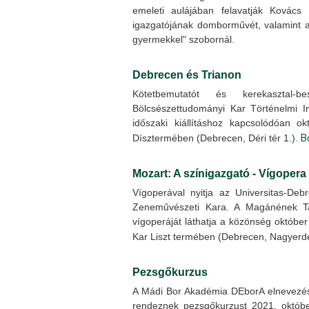
emeleti aulájában felavatják Kovács
igazgatójának domborművét, valamint a
gyermekkel" szobornál.
Debrecen és Trianon
Kötetbemutatót és kerekasztal-
Bölcsészettudományi Kar Történelmi
időszaki kiállításhoz kapcsolódóan 
B
Dísztermében (Debrecen, Déri tér 1.).
Mozart: A színigazgató - Vígopera
Vígoperával nyitja az Universitas-De
Zeneművészeti Kara. A Magánének Ta
vígoperáját láthatja a közönség októbe
Kar Liszt termében (Debrecen, Nagyerdei
Pezsgőkurzus
A Mádi Bor Akadémia DEborA elnevezés
rendeznek pezsgőkurzust 2021. októb