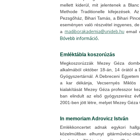
mellett kiderül, mit jelentenek a Bla
Methode Traditionelle kifejezések. A
Pezsgőház, Bihari Tamás, a Bihari Pinc
eseményen való részvétel ingyenes, de r
madiborakademia@unideb.hu
a
email c
Bővebb információ.
Emléktábla koszorúzás
Megkoszorúzzák Mezey Géza dombor
alkalmából október 18-án, 14 órától a 
Gyógyszertárnál. A Debreceni Egyete
a kar dékánja, Vecsernyés Miklós
kialakítását Mezey Géza professzor k
ban elindult az első gyógyszerész év
2001-ben jött létre, melyet Mezey Géza 
In memoriam Adrovicz István
Emlékkoncertet adnak egykori hal
közelmúltban elhunyt gitárművész-okt