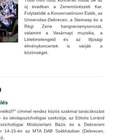
új évadban a Zeneművészeti Kar.
Folytatódik a Konzervatóriumi Esték, az
Universitas-Debrecen, a Steinway és a
Régi Zene hangversenysorozat,
valamint a Vasárnapi muzsika, a
Lélekmelengető és az Ifjúsági
élménykoncertek is várják a
közönséget.
Ó
űlés
s nélkül?” címmel rendez közös szakmai tanácskozást
 és iskolapszichológiai szekciója, az Eötvös Loránd
szichológiai Módszertani Bázis és a Debreceni
óber 14-15-én az MTA DAB Székházban (Debrecen,
ió.