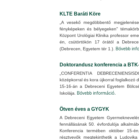
KLTE Baráti Köre
„A vesekő megdöbbentő megjelenése
fényképeken és bélyegeken" témakörbe
Központ Urológiai Klinika professor em
én, csütörtökön 17 órától a Debrec
Bővebb inf
(Debrecen, Egyetem tér 1.).
Doktorandusz konferencia a BTK
„CONFERENTIA DEBRECENIENSISD
középkorral és kora újkorral foglalkozó
15-16-án a Debreceni Egyetem Bölcsés
Bővebb információ.
Iskolája.
Ötven éves a GYGYK
A Debreceni Egyetem Gyermeknevelés
fennállásának 50. évfordulója alkalm
Konferencia termében október 15-é
résztvevők megtekinthetik a Ludovika é