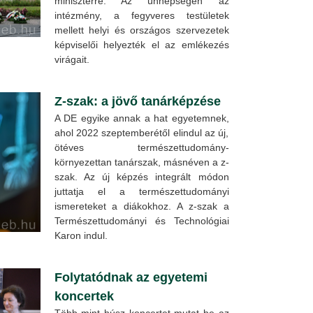
miniszterre. Az ünnepségen az
intézmény, a fegyveres testületek
mellett helyi és országos szervezetek
képviselői helyezték el az emlékezés
virágait.
Z-szak: a jövő tanárképzése
A DE egyike annak a hat egyetemnek,
ahol 2022 szeptemberétől elindul az új,
ötéves természettudomány-
környezettan tanárszak, másnéven a z-
szak. Az új képzés integrált módon
juttatja el a természettudományi
ismereteket a diákokhoz. A z-szak a
Természettudományi és Technológiai
Karon indul.
Folytatódnak az egyetemi
koncertek
Több mint húsz koncertet mutat be az