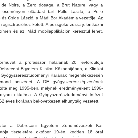
nc de Noirs, a Zero dosage, a Brut Nature, vagy a
z eseményen előadást tart Pelle László, a Pelle
e és Csige László, a Mádi Bor Akadémia vezetője. Az
egisztrációhoz kötött. A pezsgőkurzusra jelentkezni
ímen és az iMád mobilapplikáción keresztül lehet.
művét a professzor halálának 20. évfordulója
Debreceni Egyetem Klinikai Központjában, a Klinikai
m Gyógyszerésztudományi Karának megemlékezésén
 mond beszédet. A DE gyógyszerészképzésének
ezdte meg 1995-ben, melynek eredményeként 1996-
folyam oktatása. A Gyógyszerésztudományi Intézet
62 éves korában bekövetkezett elhunytáig vezetett.
lgatói a Debreceni Egyetem Zeneművészeti Kar
atója tiszteletére október 19-én, kedden 18 órai