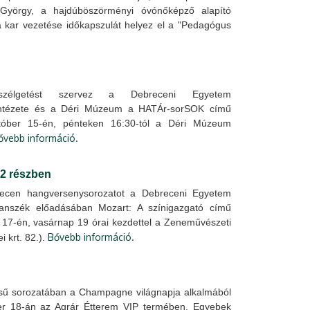
 György, a hajdúböszörményi óvónőképző alapító
 kar vezetése időkapszulát helyez el a "Pedagógus
beszélgetést szervez a Debreceni Egyetem
 Intézete és a Déri Múzeum a HATÁr-sorSOK című
október 15-én, pénteken 16:30-tól a Déri Múzeum
ővebb információ.
 2 részben
brecen hangversenysorozatot a Debreceni Egyetem
nszék előadásában Mozart: A színigazgató című
r 17-én, vasárnap 19 órai kezdettel a Zeneművészeti
Bővebb információ.
 krt. 82.).
ű sorozatában a Champagne világnapja alkalmából
er 18-án az Agrár Étterem VIP termében. Egyebek