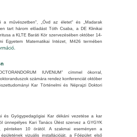
i a művészetben", „Óvd az életet" és „Madarak
n tart három előadást Tóth Csaba, a DE Klinikai
eritusa a KLTE Baráti Kör szervezésében október 14-
eni Egyetem Matematikai Intézet, M426 termében
ormáció.
-n
OCTORANDORUM IUVENUM” címmel ókorral,
 doktoranduszok számára rendez konferenciát október
zettudományi Kar Történelmi és Néprajzi Doktori
i és Gyógypedagógiai Kar dékáni vezetése a kar
ából ünnepélyes Kari Tanács Ülést szervez a GYGYK
n, pénteken 10 órától. A szakmai eseményen a
pületének vizuális installációját, a Főépület első